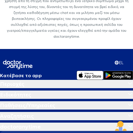
χρήστη από τη στιγμή που αντιμετωπίζει ένα ιατρικό σύμπτωμα μέχρι τη
στιγμή της λύσης του, δίνοντάς του τη δυνατότητα να βρεί ειδικό, να
ζητήσει καθοδήγηση μέσω chat και να μιλήσει μαζί του μέσω
βιντεοκλήσης. Οι πληροφορίες του συγκεκριμένου προφίλ έχουν
συλλεχθεί από αξιόπιστες πηγές, όπως η προσωπική σελίδα του
γιατρού/επαγγελματία υγείας και έχουν ελεγχθεί από την ομάδα του
doctoranytime.
EL
Κατέβασε το app
Περιοχές
Ειδικότητες
Παθήσεις/Υπηρεσίες
Αναζητήσεις
doctoranytime