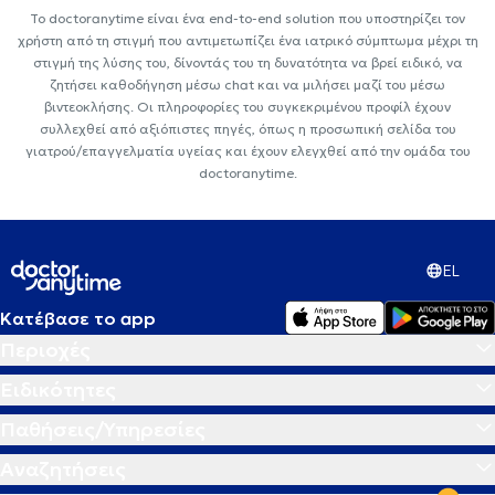
Το doctoranytime είναι ένα end-to-end solution που υποστηρίζει τον
χρήστη από τη στιγμή που αντιμετωπίζει ένα ιατρικό σύμπτωμα μέχρι τη
στιγμή της λύσης του, δίνοντάς του τη δυνατότητα να βρεί ειδικό, να
ζητήσει καθοδήγηση μέσω chat και να μιλήσει μαζί του μέσω
βιντεοκλήσης. Οι πληροφορίες του συγκεκριμένου προφίλ έχουν
συλλεχθεί από αξιόπιστες πηγές, όπως η προσωπική σελίδα του
γιατρού/επαγγελματία υγείας και έχουν ελεγχθεί από την ομάδα του
doctoranytime.
EL
Κατέβασε το app
Περιοχές
Ειδικότητες
Παθήσεις/Υπηρεσίες
Αναζητήσεις