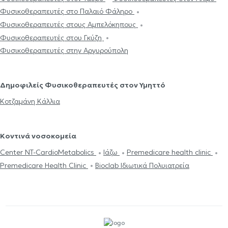
Φυσικοθεραπευτές στο Παλαιό Φάληρο
Φυσικοθεραπευτές στους Αμπελόκηπους
Φυσικοθεραπευτές στου Γκύζη
Φυσικοθεραπευτές στην Αργυρούπολη
Δημοφιλείς Φυσικοθεραπευτές στον Υμηττό
Κοτζαμάνη Κάλλια
Κοντινά νοσοκομεία
Center NT-CardioMetabolics
Ιάζω
Premedicare health clinic
Premedicare Health Clinic
Bioclab Ιδιωτικά Πολυιατρεία