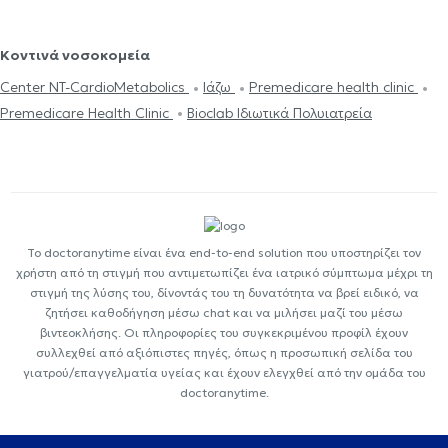
Κοντινά νοσοκομεία
Center NT-CardioMetabolics
Ιάζω
Premedicare health clinic
Premedicare Health Clinic
Bioclab Ιδιωτικά Πολυιατρεία
Το doctoranytime είναι ένα end-to-end solution που υποστηρίζει τον
χρήστη από τη στιγμή που αντιμετωπίζει ένα ιατρικό σύμπτωμα μέχρι τη
στιγμή της λύσης του, δίνοντάς του τη δυνατότητα να βρεί ειδικό, να
ζητήσει καθοδήγηση μέσω chat και να μιλήσει μαζί του μέσω
βιντεοκλήσης. Οι πληροφορίες του συγκεκριμένου προφίλ έχουν
συλλεχθεί από αξιόπιστες πηγές, όπως η προσωπική σελίδα του
γιατρού/επαγγελματία υγείας και έχουν ελεγχθεί από την ομάδα του
doctoranytime.