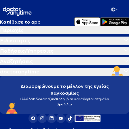
EL
Κατέβασε το app
Περιοχές
Ειδικότητες
Παθήσεις/Υπηρεσίες
Αναζητήσεις
doctoranytime
Διαμορφώνουμε το μέλλον της υγείας
παγκοσμίως
Ελλάδα
Βέλγιο
Μεξικό
Κολομβία
Εκουαδόρ
Γουατεμάλα
Βραζιλία