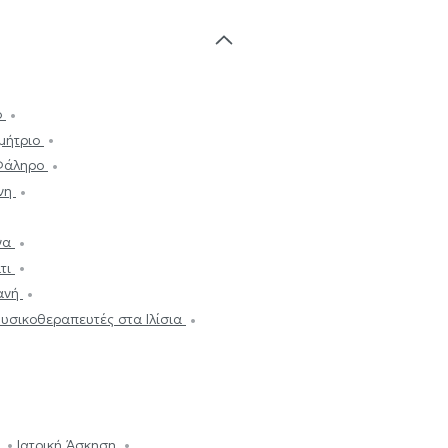
ο
μήτριο
 Φάληρο
ρνη
να
τι
ιανή
υσικοθεραπευτές στα Ιλίσια
ο
Ιατρική Άσκηση