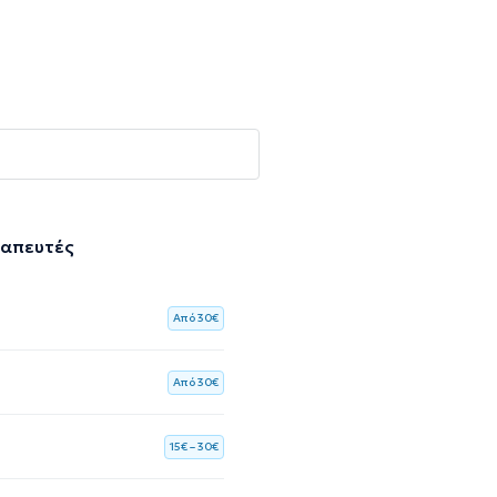
ραπευτές
Aπό 30€
Aπό 30€
15€ – 30€