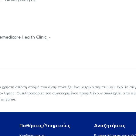
emedicare Health Clinic
ν χρήστη από τη στιγμή που αντιμετωπίζει ένα ιατρικό σύμπτωμα μέχρι τη στιγμ
εοκλήσης. Οι πληροφορίες του συγκεκριμένου προφίλ έχουν συλλεχθεί από αξ
ranytime.
Παθήσεις/Υπηρεσίες
Αναζητήσεις
Κονδυλώματα
Βιντεοκλήση με γιατρό