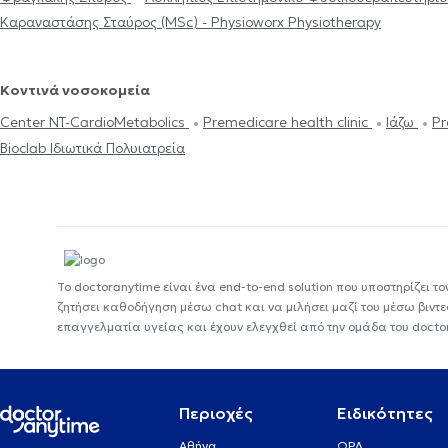
Καραναστάσης Σταύρος (MSc) - Physioworx Physiotherapy
Κοντινά νοσοκομεία
Center NT-CardioMetabolics
Premedicare health clinic
Ιάζω
Pr
Bioclab Ιδιωτικά Πολυιατρεία
Το doctoranytime είναι ένα end-to-end solution που υποστηρίζει το
ζητήσει καθοδήγηση μέσω chat και να μιλήσει μαζί του μέσω βιντ
επαγγελματία υγείας και έχουν ελεγχθεί από την ομάδα του docto
Περιοχές
Ειδικότητες
Αθήνα
ΩΡΛ