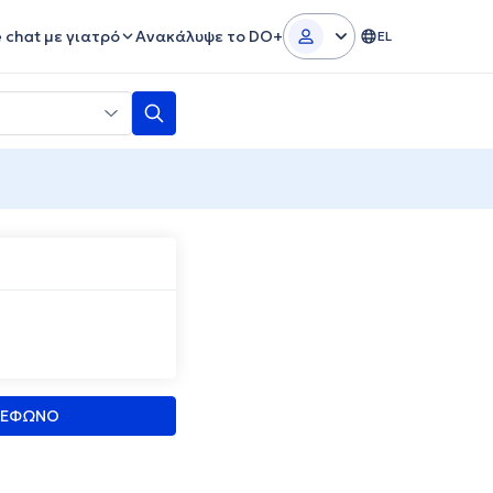
e chat με γιατρό
Ανακάλυψε το DO+
EL
ΛΕΦΩΝΟ