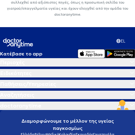
συλλεχθεί από αξιόπιστες πηγές, όπως η προσωπική σελίδα του
γιατρού/επαγγελματία υγείας και έχουν ελεγχθεί από την ομάδα του
doctoranytime.
EL
Κατέβασε το app
Περιοχές
Ειδικότητες
Παθήσεις/Υπηρεσίες
Αναζητήσεις
doctoranytime
Διαμορφώνουμε το μέλλον της υγείας
παγκοσμίως
Ελλάδα
Βέλγιο
Μεξικό
Κολομβία
Εκουαδόρ
Γουατεμάλα