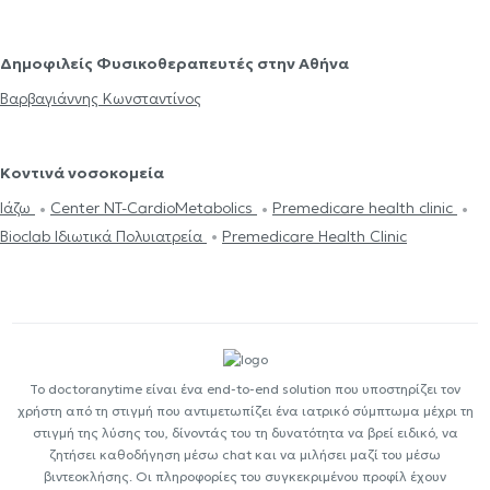
Δημοφιλείς Φυσικοθεραπευτές στην Αθήνα
Βαρβαγιάννης Κωνσταντίνος
Κοντινά νοσοκομεία
Ιάζω
Center NT-CardioMetabolics
Premedicare health clinic
Bioclab Ιδιωτικά Πολυιατρεία
Premedicare Health Clinic
Το doctoranytime είναι ένα end-to-end solution που υποστηρίζει τον
χρήστη από τη στιγμή που αντιμετωπίζει ένα ιατρικό σύμπτωμα μέχρι τη
στιγμή της λύσης του, δίνοντάς του τη δυνατότητα να βρεί ειδικό, να
ζητήσει καθοδήγηση μέσω chat και να μιλήσει μαζί του μέσω
βιντεοκλήσης. Οι πληροφορίες του συγκεκριμένου προφίλ έχουν