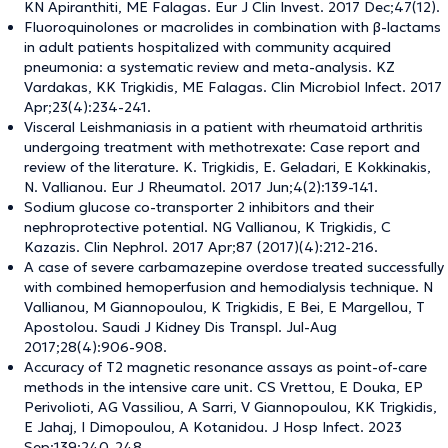
KN Apiranthiti, ME Falagas. Eur J Clin Invest. 2017 Dec;47(12).
Fluoroquinolones or macrolides in combination with β-lactams
in adult patients hospitalized with community acquired
pneumonia: a systematic review and meta-analysis. KZ
Vardakas, KK Trigkidis, ME Falagas. Clin Microbiol Infect. 2017
Apr;23(4):234-241.
Visceral Leishmaniasis in a patient with rheumatoid arthritis
undergoing treatment with methotrexate: Case report and
review of the literature. K. Trigkidis, E. Geladari, E Kokkinakis,
N. Vallianou. Eur J Rheumatol. 2017 Jun;4(2):139-141.
Sodium glucose co-transporter 2 inhibitors and their
nephroprotective potential. NG Vallianou, K Trigkidis, C
Kazazis. Clin Nephrol. 2017 Apr;87 (2017)(4):212-216.
A case of severe carbamazepine overdose treated successfully
with combined hemoperfusion and hemodialysis technique. N
Vallianou, M Giannopoulou, K Trigkidis, E Bei, E Margellou, T
Apostolou. Saudi J Kidney Dis Transpl. Jul-Aug
2017;28(4):906-908.
Accuracy of T2 magnetic resonance assays as point-of-care
methods in the intensive care unit. CS Vrettou, E Douka, EP
Perivolioti, AG Vassiliou, A Sarri, V Giannopoulou, KK Trigkidis,
E Jahaj, I Dimopoulou, A Kotanidou. J Hosp Infect. 2023
Sep:139:240-248.