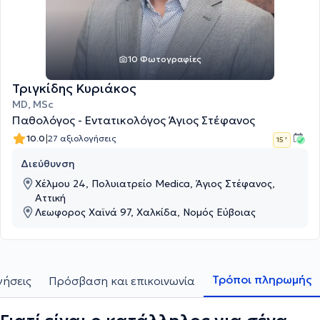
10 Φωτογραφίες
Τριγκίδης Κυριάκος
MD, MSc
Παθολόγος - Εντατικολόγος Άγιος Στέφανος
|
10.0
27 αξιολογήσεις
15 '
Διεύθυνση
Χέλμου 24, Πολυιατρείο Medica, Άγιος Στέφανος,
Αττική
Λεωφορος Χαϊνά 97, Χαλκίδα, Νομός Εύβοιας
Τρόποι πληρωμής
γήσεις
Πρόσβαση και επικοινωνία