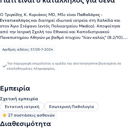
Γιατί είναι ο κατάλληλος για σένα
Ο Τριγκίδης Κ. Κυριάκος MD, MSc είναι
Παθολόγος -
Εντατικολόγος
και διατηρεί ιδιωτικά ιατρεία στη Χαλκίδα και
στον Άγιο Στέφανο (εντός Πολυιατρείου Medica). Αποφοίτησε
από την Ιατρική Σχολή του Εθνικού και Καποδιστριακού
Πανεπιστημίου Αθηνών με βαθμό πτυχίου "λίαν καλώς" (8.2/10).
Στην ίδια σχολή έχει ολοκληρώσει Μεταπτυχιακές Σπουδές στο
Πρόγραμμα «Αναζωογόνηση» και είναι υποψήφιος Διδάκτωρ με
Αριθμός αδείας: 57/25-7-2024
ερευνητικό αντικείμενο την υπερηχογραφική αξιολόγηση της
αιμοδυναμικής κατάστασης ασθενών στη Μονάδα Εντατικής
Την περιγραφή επιμελείται η ομάδα του doctoranytime βασισμένη σε
Θεραπείας. Έχει ενεργή ερευνητική δραστηριότητα με
επαληθευμένες πληροφορίες.
δημοσίευση άρθρων σε διεθνή, peer-reviewed επιστημονικά
περιοδικά και παρουσίαση εργασιών σε διεθνή συνέδρια
(ISICEM, ESICM). Ο Ιατρός ειδικεύθηκε στην Εσωτερική
Εμπειρία
Παθολογία και εξειδικεύθηκε στην Εντατική Θεραπεία στο ΓΝΑ
¨Ο Ευαγγελισμός". Διαθέτει πλήρη επαγγελματική αναγνώριση ως
Σχετική εμπειρία
ειδικός στην Εσωτερική Παθολογία από το General Medical
Council του Ηνωμένου Βασιλείου, έχοντας εργαστεί ως Senior
Εντατική ιατρική
Εσωτερική Παθολογία
Clinical Fellow στο Queen's Hospital και στο Royal London
27 συστάσεις ασθενών
Hospital στο Λονδίνο. Σήμερα παράλληλα με την άσκηση
Διαθεσιμότητα
ιδιωτικού έργου, δραστηριοποιείται ως Εντατικολόγος στη