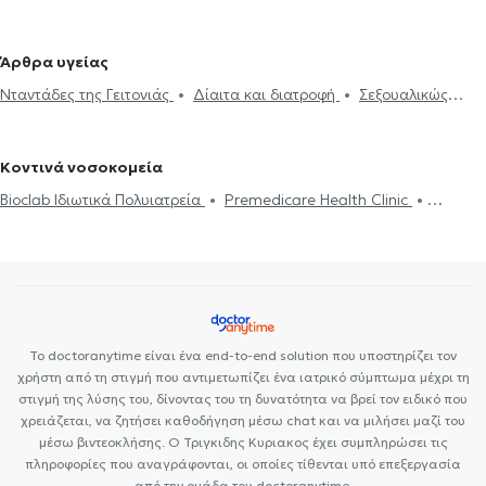
Εμβόλιο γρίπης
Ηλεκτρονική συνταγογράφηση
Χοληστερίνη
Γέρακα
Παθολόγοι στο Χαλάνδρι
Παθολόγοι στην Αγία
Ιατρικές βεβαιώσεις
Πιστοποιητικά υγείας για εργασία
Παρασκευή
Παθολόγοι στη Νέα Ιωνία
Παθολόγοι στα Άνω
Άρθρα υγείας
Νταντάδες της Γειτονιάς
Υπέρταση
Δίαιτα και διατροφή
Λιόσια
Παθολόγοι στη Νέα Φιλαδέλφεια
Παθολόγοι στον
Νταντάδες της Γειτονιάς
Δίαιτα και διατροφή
Σεξουαλικώς
Διαβήτης
Holter πίεσης
Δίπλωμα Οδήγησης
Strep test
Βύρωνα
Παθολόγοι στην Παλλήνη
Παθολόγοι στον Χολαργό
μεταδιδόμενα νοσήματα (ΣΜΝ)
Ουρικό οξύ
Διαβήτης
HIV-
Κάρτα υγείας αθλητή
Τεστ γρίπης
Δυσανεξία
Μεταβολικό
Παθολόγοι στο Γαλάτσι
AIDS
Χοληστερίνη
Ίωση Γρίπη Κρυολόγημα
Εμβόλιο γρίπης
σύνδρομο
Σεξουαλικώς μεταδιδόμενα νοσήματα (ΣΜΝ)
Κοντινά νοσοκομεία
Ιλαρά
Πνευμονία
Bioclab Ιδιωτικά Πολυιατρεία
Premedicare Health Clinic
Premedicare health clinic
Το doctoranytime είναι ένα end-to-end solution που υποστηρίζει τον
χρήστη από τη στιγμή που αντιμετωπίζει ένα ιατρικό σύμπτωμα μέχρι τη
στιγμή της λύσης του, δίνοντας του τη δυνατότητα να βρεί τον ειδικό που
χρειάζεται, να ζητήσει καθοδήγηση μέσω chat και να μιλήσει μαζί του
μέσω βιντεοκλήσης. Ο Τριγκιδης Κυριακος έχει συμπληρώσει τις
πληροφορίες που αναγράφονται, οι οποίες τίθενται υπό επεξεργασία
από την ομάδα του doctoranytime.