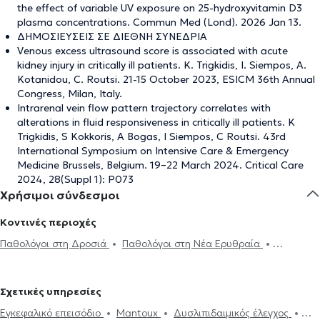
the effect of variable UV exposure on 25-hydroxyvitamin D3
plasma concentrations. Commun Med (Lond). 2026 Jan 13.
ΔΗΜΟΣΙΕΥΣΕΙΣ ΣΕ ΔΙΕΘΝΗ ΣΥΝΕΔΡΙΑ
Venous excess ultrasound score is associated with acute
kidney injury in critically ill patients. K. Trigkidis, I. Siempos, A.
Kotanidou, C. Routsi. 21-15 October 2023, ESICM 36th Annual
Congress, Milan, Italy.
Intrarenal vein flow pattern trajectory correlates with
alterations in fluid responsiveness in critically ill patients. K
Trigkidis, S Kokkoris, A Bogas, I Siempos, C Routsi. 43rd
International Symposium on Intensive Care & Emergency
Medicine Brussels, Belgium. 19–22 March 2024. Critical Care
2024, 28(Suppl 1): P073
Χρήσιμοι σύνδεσμοι
Κοντινές περιοχές
Παθολόγοι στη Δροσιά
Παθολόγοι στη Νέα Ερυθραία
Παθολόγοι στην Κηφισιά
Παθολόγοι στη Νέα Πεντέλη
Παθολόγοι στα Μελίσσια
Παθολόγοι στο Μαρούσι
Παθολόγοι
Σχετικές υπηρεσίες
στο Νέο Ηράκλειο
Παθολόγοι στα Βριλήσσια
Παθολόγοι στη
Εγκεφαλικό επεισόδιο
Mantoux
Δυσλιπιδαιμικός έλεγχος
Μεταμόρφωση
Παθολόγοι στις Αχαρνές
Παθολόγοι στον