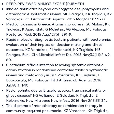
PEER-REVIEWED ΔΗΜΟΣΙΕΥΣΕΙΣ (PUBMED)
Inhaled antibiotics beyond aminoglycosides, polymyxins and
aztreonam: A systematic review. ME Falagas, KK Trigkidis, KZ
Vardakas. Int J Antimicrob Agents. 2015 Mar;45(3):221-33.
Medical training in Greece: A crisis in progress. GC Makris, KK
Trigkidis, K Apiranthiti, G Malietzis, VG Alexiou, ME Falagas.
Postgrad Med. 2015 Aug;127(6):591-9.
Rapid molecular diagnostic tests in patients with bacteremia:
evaluation of their impact on decision making and clinical
outcomes. KZ Vardakas, FI Anifantaki, KK Trigkidis, ME
Falagas. Eur J Clin Microbiol Infect Dis. 2015 Nov;34(11):2149-
60.
Clostridium difficile infection following systemic antibiotic
administration in randomised controlled trials: a systematic
review and meta-analysis. KZ Vardakas, KK Trigkidis, E.
Boukouvala, ME Falagas. Int J Antimicrob Agents. 2016
Jul;48(1):1-10.
Pyelonephritis due to Brucella species: true clinical entity or
ghost disease? NG Vallianou, E Geladari, K Trigkidis, E
Kokkinakis. New Microbes New Infect. 2016 Nov 2;15:33-34.
The dilemma of monotherapy or combination therapy in
community-acquired pneumonia. KZ Vardakas, KK Trigkidis,