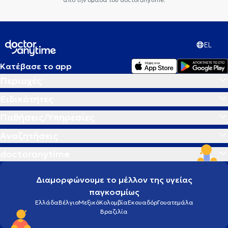
EL
Κατέβασε το app
Περιοχές
Ειδικότητες
Παθήσεις/Υπηρεσίες
Αναζητήσεις
doctoranytime
Διαμορφώνουμε το μέλλον της υγείας
παγκοσμίως
Ελλάδα
Βέλγιο
Μεξικό
Κολομβία
Εκουαδόρ
Γουατεμάλα
Βραζιλία