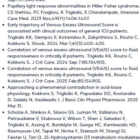
Pupillary light response abnormalities in Miller Fisher syndrome.
CS Vrettou, PC Fragkou, K Trigkidis, E Charalampaki. Intensive
Care Med. 2023 Nov;49(11):1406-1407.
Early trajectory of Vevous Excess Ultrasound Score is
associated with clinical outcomes of general ICU patients.
Trigkidis KK, Siempos II, Kotanidou A, Zakynthinos S, Routsi C,
Kokkoris S. Shock. 2024 Mar 1;61(3):400-405.
Correlation of venous excess ultrasound (VExUS) score to fluid
responsiveness in critically ill patients. Trigkidis KK, Routsi C,
Kokkoris S. J Crit Care. 2024 Sep 7;85:154905.
Correlation of venous excess ultrasound (VExUS) score to fluid
responsiveness in critically ill patients. Trigkidis KK, Routsi C,
Kokkoris S. J Crit Care. 2025 Feb;85:154905.
Approaching a phenomenal contradiction in acid-base
physiology. Kokkoris S, Trigkidis K, Papadakis DD, Kostarakis
D, Gialelis N, Vasileiadis I. J Basic Clin Physiol Pharmacol. 2025
Mar 31.
Scholze A, Shinkov A, Slavov GS, Luman M, Vallianou N,
Petrauskiene V, Stubnova V, Wilson T, Shen J, Geladari E,
Trigkidis K, Assing K, Bumblyte IA, Gunga HC, Kambezidis HD,
Rasmussen LM, Tepel M, Hirche F, Steinach M, Stangl GI,
Feister U, Tan Q. 25-Hydroxyvitamin D3 metabolism modulates