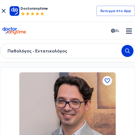
Doctoranytime
Άνοιγμα στο App
doctoranytime
EL
Παθολόγος - Εντατικολόγος