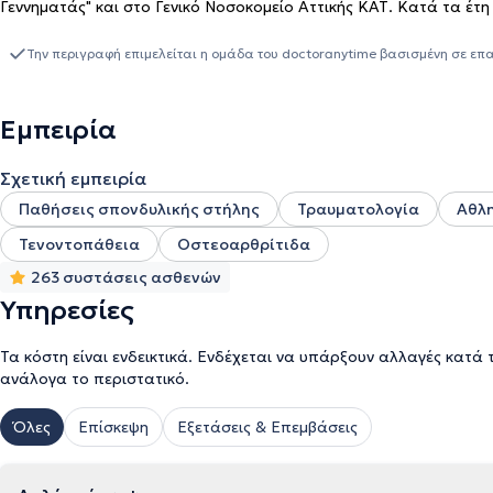
Γεννηματάς" και στο Γενικό Νοσοκομείο Αττικής ΚΑΤ. Κατά τα έτη
Σπονδυλικής Στήλης του Γενικού Νοσοκομείου Αττικής ΚΑΤ. Μέχρι
Τραυματολόγος, εθελοντής στη ΜΚΟ "Γιατροί του Κόσμου" και είν
Την περιγραφή επιμελείται η ομάδα του doctoranytime βασισμένη σε επ
Εμπειρία
Σχετική εμπειρία
Παθήσεις σπονδυλικής στήλης
Τραυματολογία
Αθλη
Τενοντοπάθεια
Οστεοαρθρίτιδα
263 συστάσεις ασθενών
Υπηρεσίες
Τα κόστη είναι ενδεικτικά. Ενδέχεται να υπάρξουν αλλαγές κατά 
ανάλογα το περιστατικό.
Όλες
Επίσκεψη
Εξετάσεις & Επεμβάσεις