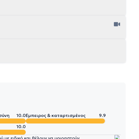
σύνη
10.0
Έμπειρος & καταρτισμένος
9.9
10.0
 με ειδικό και θέλουν να μοιραστούν