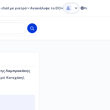
e chat με γιατρό
Ανακάλυψε το DO+
EL
ώτης Λαμπρακάκης
τρό Κατεχάκη),