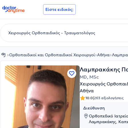
doctoranytime
Είστε ειδικός;
Ορθοπαιδικοί και Ορθοπαιδικοί Χειρουργοί
Αθήνα
Λαμπρα
Λαμπρακάκης Π
MD, MSc
Χειρουργός Ορθοπαιδ
Αθήνα
|
10.0
263 αξιολογήσεις
Διεύθυνση
Ορθοπεδικό Ιατρείο
Λαμπρακάκης, Καπε
Μετρό Κατεχάκη), 