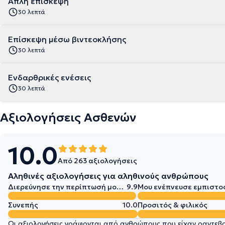
Απλή επίσκεψη
30 λεπτά
Επίσκεψη μέσω βιντεοκλήσης
30 λεπτά
Ενδαρθρικές ενέσεις
30 λεπτά
Αξιολογήσεις Ασθενών
10.0
Από 263 αξιολογήσεις
Αληθινές αξιολογήσεις για αληθινούς ανθρώπους
Διερεύνησε την περίπτωσή μου σε βάθος
9.9
Μου ενέπνευσε εμπιστο
Συνεπής
10.0
Προσιτός & φιλικός
Οι αξιολογήσεις γράφονται από ανθρώπους που είχαν ραντεβού