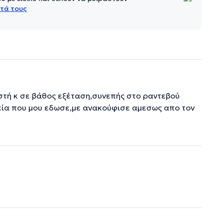
τά τους
τή κ σε βάθος εξέταση,συνεπής στο ραντεβού
εία που μου εδωσε,με ανακούφισε αμεσως απο τον