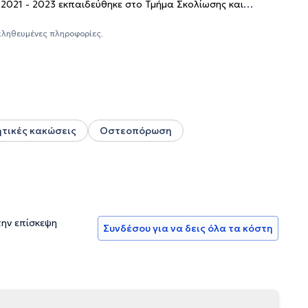
 2021 - 2023 εκπαιδεύθηκε στο Τμήμα Σκολίωσης και
 και σήμερα, διατελεί Χειρουργός Ορθοπαιδικός -
αι μέλος του Ιατρικού Συλλόγου Αθηνών.
αληθευμένες πληροφορίες.
τικές κακώσεις
Οστεοπόρωση
την επίσκεψη
Συνδέσου για να δεις όλα τα κόστη