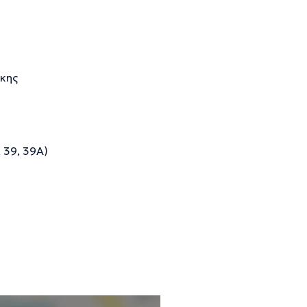
κης
 39, 39Α)