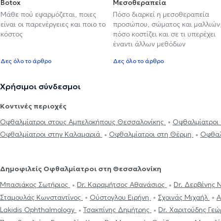
Botox
Μεσοθεραπεία
Μάθε πού εφαρμόζεται, ποιες
Πόσο διαρκεί η μεσοθεραπεία
είναι οι παρενέργειες και ποιο το
προσώπου, σώματος και μαλλιών
κόστος
πόσο κοστίζει και σε τι υπερέχει
έναντι άλλων μεθόδων
Δες όλο το άρθρο
Δες όλο το άρθρο
Χρήσιμοι σύνδεσμοι
Κοντινές περιοχές
Οφθαλμίατροι στους Αμπελοκήπους Θεσσαλονίκης
Οφθαλμίατροι
Οφθαλμίατροι στην Καλαμαριά
Οφθαλμίατροι στη Θέρμη
Οφθαλ
Δημοφιλείς Οφθαλμίατροι στη Θεσσαλονίκη
Μπασιάκος Σωτήριος
Dr. Καραμήτσος Αθανάσιος
Dr. Δερβένης 
Σταμουλάς Κωνσταντίνος
Ούστογλου Ειρήνη
Σχοινάς Μιχαήλ
Α
Lakidis Ophthalmology
Τσακπίνης Δημήτρης
Dr. Χαριτούδης Γε