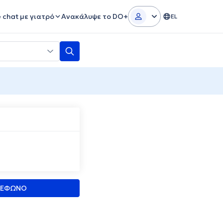
e chat με γιατρό
Ανακάλυψε το DO+
EL
ΛΕΦΩΝΟ