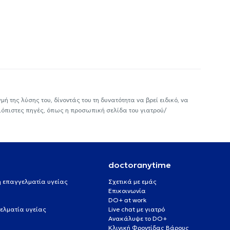
ή της λύσης του, δίνοντάς του τη δυνατότητα να βρεί ειδικό, να
ιόπιστες πηγές, όπως η προσωπική σελίδα του γιατρού/
doctoranytime
 ή επαγγελματία υγείας
Σχετικά με εμάς
Επικοινωνία
DO+ at work
ελματία υγείας
Live chat με γιατρό
Ανακάλυψε το DO+
Κλινική Φροντίδας Βάρους