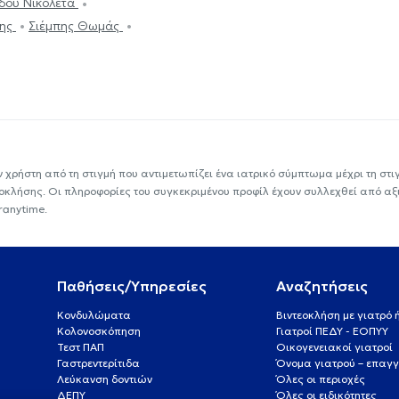
δου Νικολέτα
της
Σιέμπης Θωμάς
ν χρήστη από τη στιγμή που αντιμετωπίζει ένα ιατρικό σύμπτωμα μέχρι τη στιγμ
εοκλήσης. Οι πληροφορίες του συγκεκριμένου προφίλ έχουν συλλεχθεί από αξ
ranytime.
Παθήσεις/Υπηρεσίες
Αναζητήσεις
Κονδυλώματα
Βιντεοκλήση με γιατρό
Κολονοσκόπηση
Γιατροί ΠΕΔΥ - ΕΟΠΥΥ
Τεστ ΠΑΠ
Οικογενειακοί γιατροί
Γαστρεντερίτιδα
Όνομα γιατρού – επαγγ
Λεύκανση δοντιών
Όλες οι περιοχές
ΔΕΠΥ
Όλες οι ειδικότητες