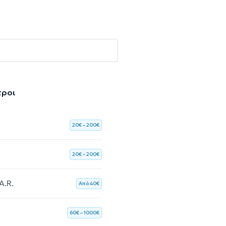
τροι
20€ – 200€
20€ – 200€
A.R.
Aπό 40€
60€ – 1000€