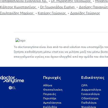
Παπαβασιλείου Ευαγγελία Χρ.
Dr. Μιραχτσής Θεόδωρος
Μιχαηλί
Κάλτσος Κωνσταντίνος
Dr Γεωργιάδου Ειρήνη
Δεσίρης Παναγιώ
Σουλτανίδης Μαρίνος
Κατέρης Γεώργιος
Δρανίδης Γεώργιος
Το doctoranytime είναι ένα end-to-end solution που υποστηρίζει το
ζητήσει καθοδήγηση μέσω chat και να μιλήσει μαζί του μέσω βιντ
επαγγελματία υγείας και έχουν ελεγχθεί από την ομάδα του docto
Περιοχές
Ειδικότητες
Αθήνα
ΩΡΛ
EL
Θεσσαλονίκη
Δερματολόγοι
Πειραιάς
Γυναικολόγοι
Περιστέρι
Οδοντίατροι
Αμπελόκηποι
Παθολόγοι
Καλλιθέα
Ψυχολόγοι