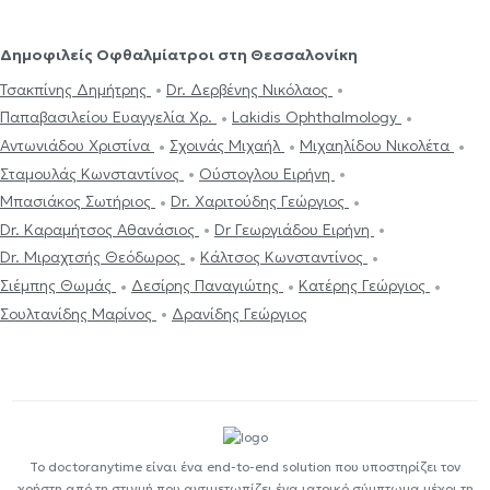
Δημοφιλείς Οφθαλμίατροι στη Θεσσαλονίκη
Τσακπίνης Δημήτρης
Dr. Δερβένης Νικόλαος
Παπαβασιλείου Ευαγγελία Χρ.
Lakidis Ophthalmology
Αντωνιάδου Χριστίνα
Σχοινάς Μιχαήλ
Μιχαηλίδου Νικολέτα
Σταμουλάς Κωνσταντίνος
Ούστογλου Ειρήνη
Μπασιάκος Σωτήριος
Dr. Χαριτούδης Γεώργιος
Dr. Καραμήτσος Αθανάσιος
Dr Γεωργιάδου Ειρήνη
Dr. Μιραχτσής Θεόδωρος
Κάλτσος Κωνσταντίνος
Σιέμπης Θωμάς
Δεσίρης Παναγιώτης
Κατέρης Γεώργιος
Σουλτανίδης Μαρίνος
Δρανίδης Γεώργιος
Το doctoranytime είναι ένα end-to-end solution που υποστηρίζει τον
χρήστη από τη στιγμή που αντιμετωπίζει ένα ιατρικό σύμπτωμα μέχρι τη