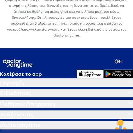
στιγμή της λύσης του, δίνοντάς του τη δυνατότητα να βρεί ειδικό, να
ζητήσει καθοδήγηση μέσω chat και να μιλήσει μαζί του μέσω
βιντεοκλήσης. Οι πληροφορίες του συγκεκριμένου προφίλ έχουν
συλλεχθεί από αξιόπιστες πηγές, όπως η προσωπική σελίδα του
γιατρού/επαγγελματία υγείας και έχουν ελεγχθεί από την ομάδα του
doctoranytime.
EL
Κατέβασε το app
Περιοχές
Ειδικότητες
Παθήσεις/Υπηρεσίες
Αναζητήσεις
doctoranytime