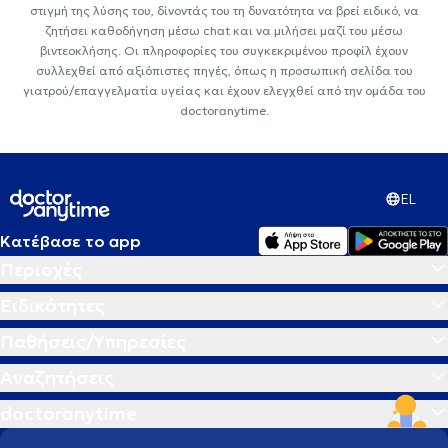
στιγμή της λύσης του, δίνοντάς του τη δυνατότητα να βρεί ειδικό, να
ζητήσει καθοδήγηση μέσω chat και να μιλήσει μαζί του μέσω
βιντεοκλήσης. Οι πληροφορίες του συγκεκριμένου προφίλ έχουν
συλλεχθεί από αξιόπιστες πηγές, όπως η προσωπική σελίδα του
γιατρού/επαγγελματία υγείας και έχουν ελεγχθεί από την ομάδα του
doctoranytime.
EL
Κατέβασε το app
Περιοχές
Ειδικότητες
Παθήσεις/Υπηρεσίες
Αναζητήσεις
doctoranytime