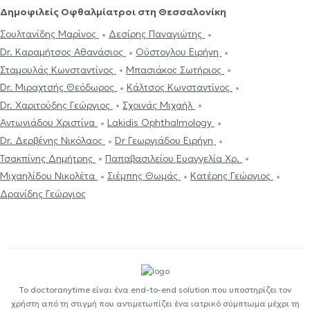
Δημοφιλείς Οφθαλμίατροι στη Θεσσαλονίκη
Σουλτανίδης Μαρίνος
Δεσίρης Παναγιώτης
Dr. Καραμήτσος Αθανάσιος
Ούστογλου Ειρήνη
Σταμουλάς Κωνσταντίνος
Μπασιάκος Σωτήριος
Dr. Μιραχτσής Θεόδωρος
Κάλτσος Κωνσταντίνος
Dr. Χαριτούδης Γεώργιος
Σχοινάς Μιχαήλ
Αντωνιάδου Χριστίνα
Lakidis Ophthalmology
Dr. Δερβένης Νικόλαος
Dr Γεωργιάδου Ειρήνη
Τσακπίνης Δημήτρης
Παπαβασιλείου Ευαγγελία Χρ.
Μιχαηλίδου Νικολέτα
Σιέμπης Θωμάς
Κατέρης Γεώργιος
Δρανίδης Γεώργιος
Το doctoranytime είναι ένα end-to-end solution που υποστηρίζει τον
χρήστη από τη στιγμή που αντιμετωπίζει ένα ιατρικό σύμπτωμα μέχρι τη