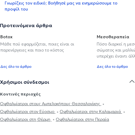
Γνωρίζεις τον ειδικό; Βοήθησέ μας να ενημερώσουμε το
προφίλ του
Προτεινόμενα άρθρα
Botox
Μεσοθεραπεία
Μάθε πού εφαρμόζεται, ποιες είναι οι
Πόσο διαρκεί η με
παρενέργειες και ποιο το κόστος
σώματος και μαλλιών
υπερέχει έναντι ά
Δες όλο το άρθρο
Δες όλο το άρθρο
Χρήσιμοι σύνδεσμοι
Κοντινές περιοχές
Οφθαλμίατροι στους Αμπελοκήπους Θεσσαλονίκης
Οφθαλμίατροι στον Εύοσμο
Οφθαλμίατροι στην Καλαμαριά
Οφθαλμίατροι στη Θέρμη
Οφθαλμίατροι στην Περαία