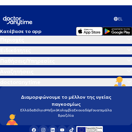
EL
Κατέβασε το app
Περιοχές
Ειδικότητες
Παθήσεις/Υπηρεσίες
Αναζητήσεις
doctoranytime
Διαμορφώνουμε το μέλλον της υγείας
παγκοσμίως
Ελλάδα
Βέλγιο
Μεξικό
Κολομβία
Εκουαδόρ
Γουατεμάλα
Βραζιλία