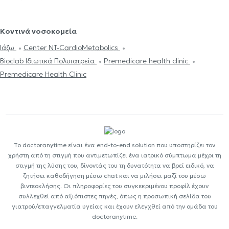
Κοντινά νοσοκομεία
Ιάζω
Center NT-CardioMetabolics
Bioclab Ιδιωτικά Πολυιατρεία
Premedicare health clinic
Premedicare Health Clinic
Το doctoranytime είναι ένα end-to-end solution που υποστηρίζει τον
χρήστη από τη στιγμή που αντιμετωπίζει ένα ιατρικό σύμπτωμα μέχρι τη
στιγμή της λύσης του, δίνοντάς του τη δυνατότητα να βρεί ειδικό, να
ζητήσει καθοδήγηση μέσω chat και να μιλήσει μαζί του μέσω
βιντεοκλήσης. Οι πληροφορίες του συγκεκριμένου προφίλ έχουν
συλλεχθεί από αξιόπιστες πηγές, όπως η προσωπική σελίδα του
γιατρού/επαγγελματία υγείας και έχουν ελεγχθεί από την ομάδα του
doctoranytime.