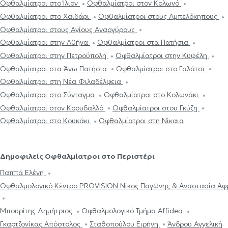
Οφθαλμίατροι στο Ίλιον
Οφθαλμίατροι στον Κολωνό
Οφθαλμίατροι στο Χαϊδάρι
Οφθαλμίατροι στους Αμπελόκηπους
Οφθαλμίατροι στους Αγίους Αναργύρους
Οφθαλμίατροι στην Αθήνα
Οφθαλμίατροι στα Πατήσια
Οφθαλμίατροι στην Πετρούπολη
Οφθαλμίατροι στην Κυψέλη
Οφθαλμίατροι στα Άνω Πατήσια
Οφθαλμίατροι στο Γαλάτσι
Οφθαλμίατροι στη Νέα Φιλαδέλφεια
Οφθαλμίατροι στο Σύνταγμα
Οφθαλμίατροι στο Κολωνάκι
Οφθαλμίατροι στον Κορυδαλλό
Οφθαλμίατροι στου Γκύζη
Οφθαλμίατροι στο Κουκάκι
Οφθαλμίατροι στη Νίκαια
Δημοφιλείς Οφθαλμίατροι στο Περιστέρι
Παππά Ελένη
Οφθαλμολογικό Κέντρο PROVISION Νίκος Παγώνης & Αναστασία Αφ
Μπουρίτης Δημήτριος
Οφθαλμολογικό Τμήμα Affidea
Γκαρτζονίκας Απόστολος
Σταθοπούλου Ειρήνη
Άνδρου Αγγελική