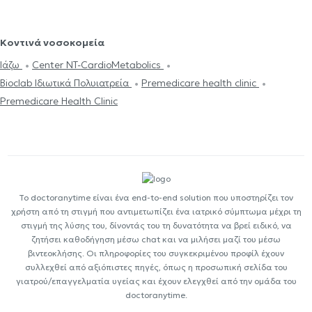
Κοντινά νοσοκομεία
Ιάζω
Center NT-CardioMetabolics
Bioclab Ιδιωτικά Πολυιατρεία
Premedicare health clinic
Premedicare Health Clinic
Το doctoranytime είναι ένα end-to-end solution που υποστηρίζει τον
χρήστη από τη στιγμή που αντιμετωπίζει ένα ιατρικό σύμπτωμα μέχρι τη
στιγμή της λύσης του, δίνοντάς του τη δυνατότητα να βρεί ειδικό, να
ζητήσει καθοδήγηση μέσω chat και να μιλήσει μαζί του μέσω
βιντεοκλήσης. Οι πληροφορίες του συγκεκριμένου προφίλ έχουν
συλλεχθεί από αξιόπιστες πηγές, όπως η προσωπική σελίδα του
γιατρού/επαγγελματία υγείας και έχουν ελεγχθεί από την ομάδα του
doctoranytime.