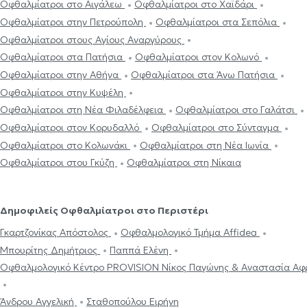
Οφθαλμίατροι στο Αιγάλεω
Οφθαλμίατροι στο Χαϊδάρι
Οφθαλμίατροι στην Πετρούπολη
Οφθαλμίατροι στα Σεπόλια
Οφθαλμίατροι στους Αγίους Αναργύρους
Οφθαλμίατροι στα Πατήσια
Οφθαλμίατροι στον Κολωνό
Οφθαλμίατροι στην Αθήνα
Οφθαλμίατροι στα Άνω Πατήσια
Οφθαλμίατροι στην Κυψέλη
Οφθαλμίατροι στη Νέα Φιλαδέλφεια
Οφθαλμίατροι στο Γαλάτσι
Οφθαλμίατροι στον Κορυδαλλό
Οφθαλμίατροι στο Σύνταγμα
Οφθαλμίατροι στο Κολωνάκι
Οφθαλμίατροι στη Νέα Ιωνία
Οφθαλμίατροι στου Γκύζη
Οφθαλμίατροι στη Νίκαια
Δημοφιλείς Οφθαλμίατροι στο Περιστέρι
Γκαρτζονίκας Απόστολος
Οφθαλμολογικό Τμήμα Affidea
Μπουρίτης Δημήτριος
Παππά Ελένη
Οφθαλμολογικό Κέντρο PROVISION Νίκος Παγώνης & Αναστασία Αφ
Άνδρου Αγγελική
Σταθοπούλου Ειρήνη