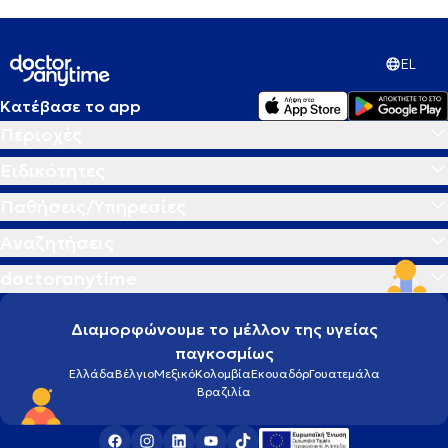
EL
Κατέβασε το app
Περιοχές
Ειδικότητες
Παθήσεις/Υπηρεσίες
Αναζητήσεις
doctoranytime
Διαμορφώνουμε το μέλλον της υγείας
παγκοσμίως
Ελλάδα
Βέλγιο
Μεξικό
Κολομβία
Εκουαδόρ
Γουατεμάλα
Βραζιλία