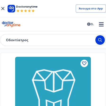
Doctoranytime
Άνοιγμα στο App
doctoranytime
EL
Οδοντίατρος