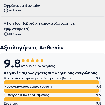
Σφράγισμα δοντιών
30 λεπτά
All on four (υβριδική αποκατάσταση με
εμφυτεύματα)
30 λεπτά
Αξιολογήσεις Ασθενών
9.8
Από 13 αξιολογήσεις
Αληθινές αξιολογήσεις για αληθινούς ανθρώπους
Διερεύνησε την περίπτωσή μου σε βάθος
9.8
Μου ενέπνευσε εμπιστοσύνη
9.8
Έμπειρος & καταρτισμένος
9.9
Συνεπής
9.8