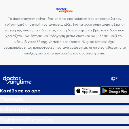
Το doctoranytime είναι ένα end-to-end solution που υποστηρίζει τον
χρήστη από τη στιγμή που αντιμετωπίζει ένα ιατρικό σύμπτωμα μέχρι τη
στιγμή της λύσης του, δίνοντας του τη δυνατότητα να βρεί τον ειδικό που
χρειάζεται, να ζητήσει καθοδήγηση μέσω chat και να μιλήσει μαζί του
μέσω βιντεοκλήσης. Ο Hellinicon Dental "Digital Smiles" έχει
συμπληρώσει τις πληροφορίες που αναγράφονται, οι οποίες τίθενται υπό
επεξεργασία από την ομάδα του doctoranytime.
EL
Κατέβασε το app
Περιοχές
Ειδικότητες
Παθήσεις/Υπηρεσίες