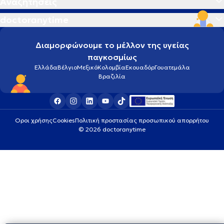
Αναζητήσεις
doctoranytime
Διαμορφώνουμε το μέλλον της υγείας
παγκοσμίως
Ελλάδα
Βέλγιο
Μεξικό
Κολομβία
Εκουαδόρ
Γουατεμάλα
Βραζιλία
Οροι χρήσης
Cookies
Πολιτική προστασίας προσωπικού απορρήτου
© 2026 doctoranytime