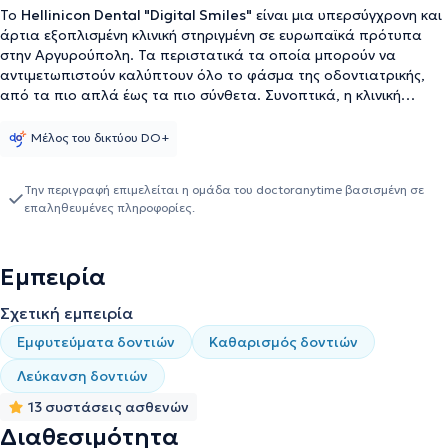
Το
Hellinicon Dental "Digital Smiles"
είναι μια υπερσύγχρονη και
άρτια εξοπλισμένη κλινική στηριγμένη σε ευρωπαϊκά πρότυπα
στην Αργυρούπολη. Τα περιστατικά τα οποία μπορούν να
αντιμετωπιστούν καλύπτουν όλο το φάσμα της οδοντιατρικής,
από τα πιο απλά έως τα πιο σύνθετα. Συνοπτικά, η κλινική
ασχολείται με τη Γενική και Προληπτική Οδοντιατρική, την
Αισθητική και Προσθετική Οδοντιατρική, τα Εμφυτεύματα, τη
Μέλος του δικτύου DO+
Χειρουργική και Γναθοχειρουργική, την Ενδοδοντία, την
Περιοδοντολογία, την Παιδοδοντία και την Ορθοδοντική. Ο
Την περιγραφή επιμελείται η ομάδα του doctoranytime βασισμένη σε
ασθενής, έπειτα από διαγνωστικό έλεγχο, μπορεί να έχει ένα
επαληθευμένες πληροφορίες.
εξατομικευμένο πλάνο θεραπείας βάσει των αναγκών και των
επιθυμιών του, επιστημονικά τεκμηριωμένο, ώστε να είναι τόσο
λειτουργικά όσο και αισθητικά άρτιο. Επιπλέον, εφαρμόζεται
Εμπειρία
πρόγραμμα επανελέγχου για την πρόληψη μελλοντικών
οδοντιατρικών προβλημάτων που βοηθά στην έγκαιρη διάγνωση
Σχετική εμπειρία
και αντιμετώπισή τους. Ένας εκ των συνεργατών είναι ο
Οδοντίατρος
Πισσίας Δημήτριος
με σπουδές στην Οδοντιατρική
Εμφυτεύματα δοντιών
Καθαρισμός δοντιών
Σχολή του Αριστοτελείου Πανεπιστημίου Θεσσαλονίκης. Διαθέτει
αξιόλογη κλινική εμπειρία, διακρίσεις και συμμετοχή σε πληθώρα
Λεύκανση δοντιών
επιστημονικών συνεδρίων και μετεκπαιδευτικών σεμιναρίων.
13 συστάσεις ασθενών
Διαθεσιμότητα