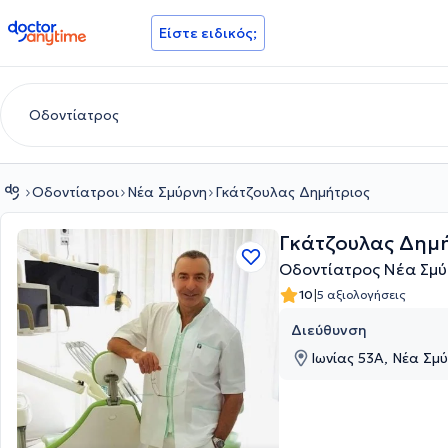
doctoranytime
Είστε ειδικός;
Οδοντίατροι
Νέα Σμύρνη
Γκάτζουλας Δημήτριος
Γκάτζουλας Δημ
Οδοντίατρος Νέα Σμύ
|
10
5 αξιολογήσεις
Διεύθυνση
Ιωνίας 53Α, Νέα Σμύ