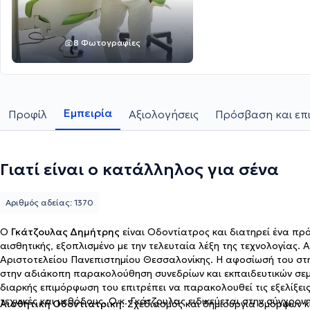
8 Φωτογραφίες
Εμπειρία
Προφίλ
Αξιολογήσεις
Πρόσβαση και επι
Γιατί είναι ο κατάλληλος για σένα
Αριθμός αδείας: 1370
Ο
Γκάτζουλας Δημήτρης
είναι Οδοντίατρος και διατηρεί ένα πρ
αισθητικής, εξοπλισμένο με την τελευταία λέξη της τεχνολογίας.
Αριστοτελείου Πανεπιστημίου Θεσσαλονίκης. Η αφοσίωσή του στ
στην αδιάκοπη παρακολούθηση συνεδρίων και εκπαιδευτικών σεμι
διαρκής επιμόρφωση του επιτρέπει να παρακολουθεί τις εξελίξεις
τεχνικές και μεθόδους. Ο κ. Γκάτζουλας ειδικεύεται στην σύγχρο
Αισθητική Οδοντιατρική
: Σχεδιασμός και δημιουργία όμορφων κ