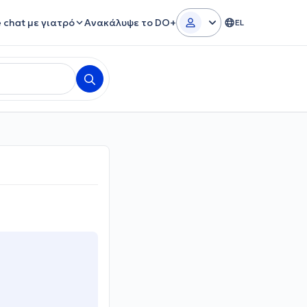
e chat με γιατρό
Ανακάλυψε το DO+
EL