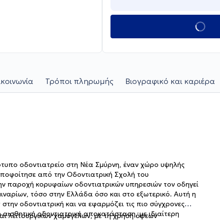
κοινωνία
Τρόποι πληρωμής
Βιογραφικό και καριέρα
ότυπο οδοντιατρείο στη Νέα Σμύρνη, έναν χώρο υψηλής
 Αποφοίτησε από την Οδοντιατρική Σχολή του
ην παροχή κορυφαίων οδοντιατρικών υπηρεσιών τον οδηγεί
ναρίων, τόσο στην Ελλάδα όσο και στο εξωτερικό. Αυτή η
 στην οδοντιατρική και να εφαρμόζει τις πιο σύγχρονες
νη αισθητική οδοντιατρική αποκατάσταση, με ιδιαίτερη
αι λειτουργικών χαμόγελων, με τη χρήση όψεων