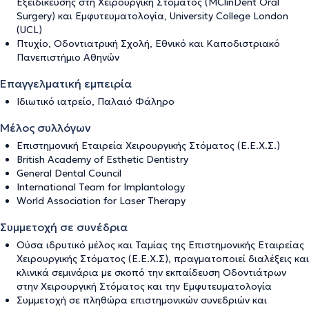
Εξειδίκευσης στη Χειρουργική Στόματος (MClinDent Oral
Surgery) και Εμφυτευματολογία, University College London
(UCL)
Πτυχίο, Οδοντιατρική Σχολή, Εθνικό και Καποδιστριακό
Πανεπιστήμιο Αθηνών
Επαγγελματική εμπειρία
Ιδιωτικό ιατρείο, Παλαιό Φάληρο
Μέλος συλλόγων
Επιστημονική Εταιρεία Χειρουργικής Στόματος (Ε.Ε.Χ.Σ.)
British Academy of Esthetic Dentistry
General Dental Council
International Team for Implantology
World Association for Laser Therapy
Συμμετοχή σε συνέδρια
Ούσα ιδρυτικό μέλος και Ταμίας της Επιστημονικής Εταιρείας
Χειρουργικής Στόματος (Ε.Ε.Χ.Σ), πραγματοποιεί διαλέξεις και
κλινικά σεμινάρια με σκοπό την εκπαίδευση Οδοντιάτρων
στην Χειρουργική Στόματος και την Εμφυτευματολογία
Συμμετοχή σε πληθώρα επιστημονικών συνεδριών και