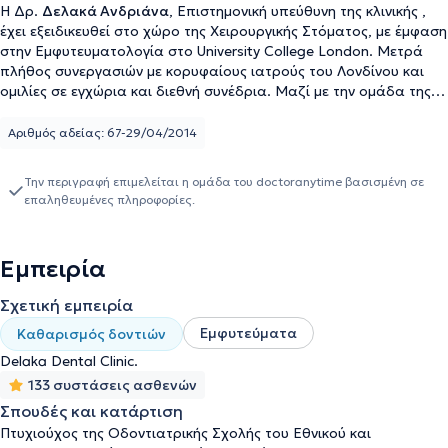
Η Δρ.
Δελακά Ανδριάνα
, Επιστημονική υπεύθυνη της κλινικής ,
έχει εξειδικευθεί στο χώρο της Χειρουργικής Στόματος, με έμφαση
στην Εμφυτευματολογία στο University College London. Μετρά
πλήθος συνεργασιών με κορυφαίους ιατρούς του Λονδίνου και
ομιλίες σε εγχώρια και διεθνή συνέδρια. Μαζί με την ομάδα της
δημιούργησε στο Παλαιό Φάληρο κάτι που έλειπε, μια σύχρονη
και πλήρως εξοπλισμένη κλινική σε ένα ζεστό και μοντέρνο χώρο.
Αριθμός αδείας: 67-29/04/2014
Εκτελούνται στην κλινική πράξεις, όπως Εμφυτεύματα, Αισθητική
Οδοντιατρική, Ενδοδοντία, Περιοδοντολογία με laser,
Την περιγραφή επιμελείται η ομάδα του doctoranytime βασισμένη σε
Χειρουργική Στόματος, Λεύκανση με laser, Ενδοφλέβια
επαληθευμένες πληροφορίες.
Καταστολή (μέθη) για Αγχώδεις Διαταραχές. Η λήψη πλήρους
ιατρικού και οδοντιατρικού ιστορικού, καθώς και η κλινική και
ακτινογραφική αξιολόγηση του ασθενούς είναι απαραίτητες πριν
Εμπειρία
τη διενέργεια της κάθε οδοντιατρικής θεραπείας. Οι επεμβάσεις
διενεργούνται υπό τοπική αναισθησία, ανώδυνα και με ασφάλεια
Σχετική εμπειρία
στο πλήρως εξοπλισμένο ιατρείο. Το ιατρείο διαθέτει επιπλέον
ψηφιακό ακτινογραφικό μηχάνημα με την ελάχιστη δυνατή
Εμφυτεύματα
Καθαρισμός δοντιών
αντινοβολία και Πιεζοτόμο τελευταίας τεχνολογίας, με σκοπό το
Delaka Dental Clinic.
μικρότερο μετεγχειρητικό τραύμα και την ταχύτερη επούλωση. Η
133 συστάσεις ασθενών
τήρηση των κανόνων αποστείρωσης και απολύμανσης των
Σπουδές και κατάρτιση
μηχανημάτων, των εργαλείων και του χώρου είναι αυστηρή.
Πτυχιούχος της Οδοντιατρικής Σχολής του Εθνικού και