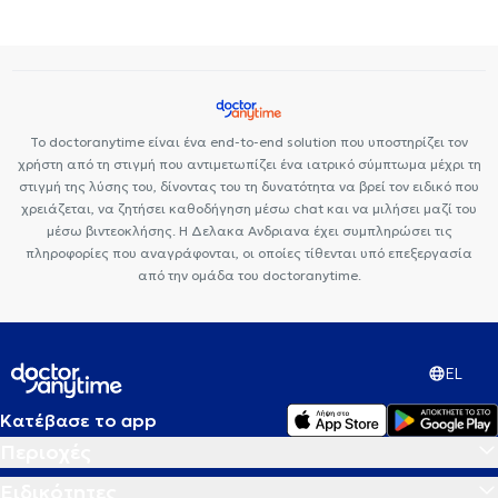
Premedicare Health Clinic
Bioclab Ιδιωτικά Πολυιατρεία
Το doctoranytime είναι ένα end-to-end solution που υποστηρίζει τον
χρήστη από τη στιγμή που αντιμετωπίζει ένα ιατρικό σύμπτωμα μέχρι τη
στιγμή της λύσης του, δίνοντας του τη δυνατότητα να βρεί τον ειδικό που
χρειάζεται, να ζητήσει καθοδήγηση μέσω chat και να μιλήσει μαζί του
μέσω βιντεοκλήσης. Η Δελακα Ανδριανα έχει συμπληρώσει τις
πληροφορίες που αναγράφονται, οι οποίες τίθενται υπό επεξεργασία
από την ομάδα του doctoranytime.
EL
Κατέβασε το app
Περιοχές
Ειδικότητες