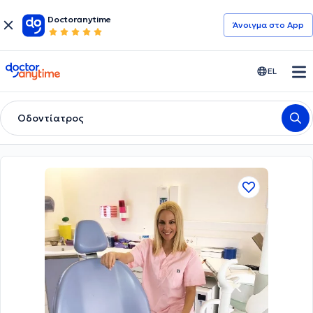
Doctoranytime
Άνοιγμα στο App
doctoranytime
EL
Οδοντίατρος