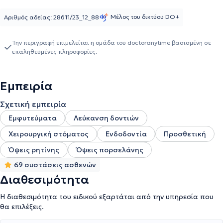
Οδοντιατρικού Συλλόγου Αττικής. Διαθέτει σημαντική εμπειρία
έχοντας εργαστεί σε πάνω από 4 ιδιωτικά οδοντιατρεία.
Μέλος του δικτύου DO+
Αριθμός αδείας: 28611/23_12_88
Την περιγραφή επιμελείται η ομάδα του doctoranytime βασισμένη σε
επαληθευμένες πληροφορίες.
Εμπειρία
Σχετική εμπειρία
Εμφυτεύματα
Λεύκανση δοντιών
Χειρουργική στόματος
Ενδοδοντία
Προσθετική
Όψεις ρητίνης
Όψεις πορσελάνης
69 συστάσεις ασθενών
Διαθεσιμότητα
Η διαθεσιμότητα του ειδικού εξαρτάται από την υπηρεσία που
θα επιλέξεις.