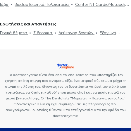
Ιάζω
Bioclab Ιδιωτικά Πολυιατρεία
Center NT-CardioMetabolics
Premedicare health clinic
Premedicare Health Clinic
Ερωτήσεις και Απαντήσεις
Γενικά θέματα
Σιδεράκια
Λεύκανση δοντιών
Εξαγωγή
φρονιμίτη
Εμφυτεύματα δοντιών
Αρθροσκόπηση
Ιγμορίτιδα
Αφαίρεση Αμυγδαλών
Οστεοπόρωση
Καθαρισμός δοντιών
Προσθετική
Απονεύρωση
Άγχος και Στρες
Αλλεργία
Όψεις Πορσελάνης
Ίωση Γρίπη Κρυολόγημα
Σφράγισμα δοντιού
Ιατρικές βεβαιώσεις
Κολπίτιδα
Ουλίτιδα - περιοδοντίτιδα
Το doctoranytime είναι ένα end-to-end solution που υποστηρίζει τον
Προσωπικός Γιατρός
Όψεις ρητίνης
Γέφυρα δοντιών
χρήστη από τη στιγμή που αντιμετωπίζει ένα ιατρικό σύμπτωμα μέχρι τη
Διάφανα σιδεράκια
στιγμή της λύσης του, δίνοντας του τη δυνατότητα να βρεί τον ειδικό που
χρειάζεται, να ζητήσει καθοδήγηση μέσω chat και να μιλήσει μαζί του
μέσω βιντεοκλήσης. Ο The Dentalists ''Μερεντιτη - Παναγιωτοπουλος''
Οδοντιατρικη Κλινικη έχει συμπληρώσει τις πληροφορίες που
αναγράφονται, οι οποίες τίθενται υπό επεξεργασία από την ομάδα του
doctoranytime.