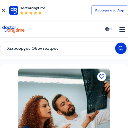
Doctoranytime
Άνοιγμα στο App
doctoranytime
EL
Χειρουργός Οδοντίατρος