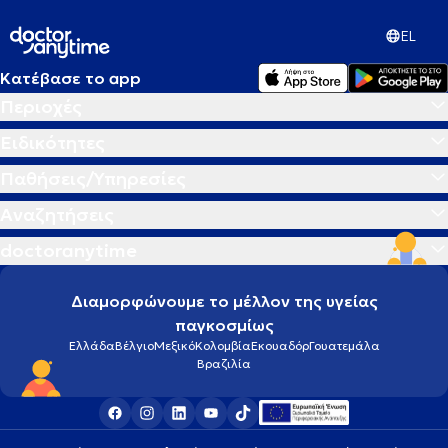
EL
Κατέβασε το app
Περιοχές
Ειδικότητες
Παθήσεις/Υπηρεσίες
Αναζητήσεις
doctoranytime
Διαμορφώνουμε το μέλλον της υγείας
παγκοσμίως
Ελλάδα
Βέλγιο
Μεξικό
Κολομβία
Εκουαδόρ
Γουατεμάλα
Βραζιλία