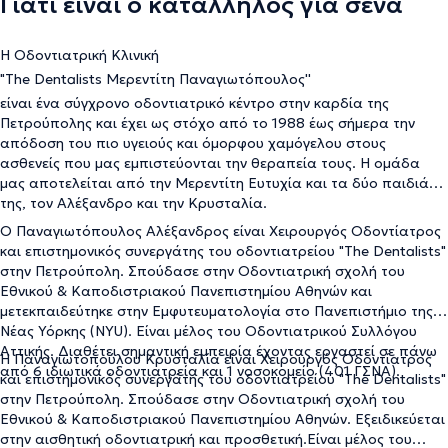
Γιατί είναι ο κατάλληλος για σένα
Η Οδοντιατρική Κλινική
"The Dentalists Μερεντίτη Παναγιωτόπουλος''
είναι ένα σύγχρονο οδοντιατρικό κέντρο στην καρδία της
Πετρούπολης και έχει ως στόχο από το 1988 έως σήμερα την
απόδοση του πιο υγειούς και όμορφου χαμόγελου στους
ασθενείς που μας εμπιστεύονται την θεραπεία τους. Η ομάδα
μας αποτελείται από την Μερεντίτη Ευτυχία και τα δύο παιδιά
της, τον Αλέξανδρο και την Κρυσταλία.
Ο Παναγιωτόπουλος Αλέξανδρος είναι Χειρουργός Οδοντίατρος
και επιστημονικός συνεργάτης του οδοντιατρείου "The Dentalists"
στην Πετρούπολη. Σπούδασε στην Οδοντιατρική σχολή του
Εθνικού & Καποδιστριακού Πανεπιστημίου Αθηνών και
μετεκπαιδεύτηκε στην Εμφυτευματολογία στο Πανεπιστήμιο της
Νέας Υόρκης (NYU). Είναι μέλος του Οδοντιατρικού Συλλόγου
Αττικής. Διαθέτει σημαντική εμπειρία έχοντας εργαστεί σε πάνω
Η Παναγιωτοπούλου Κρυσταλία είναι Χειρουργός Οδοντίατρος
από 6 ιδιωτικά οδοντιατρεία και 1 νοσοκομείο (401 ΓΣΝΑ).
και επιστημονικός συνεργάτης του οδοντιατρείου "The Dentalists"
στην Πετρούπολη. Σπούδασε στην Οδοντιατρική σχολή του
Εθνικού & Καποδιστριακού Πανεπιστημίου Αθηνών. Εξειδικεύεται
στην αισθητική οδοντιατρική και προσθετική.Είναι μέλος του