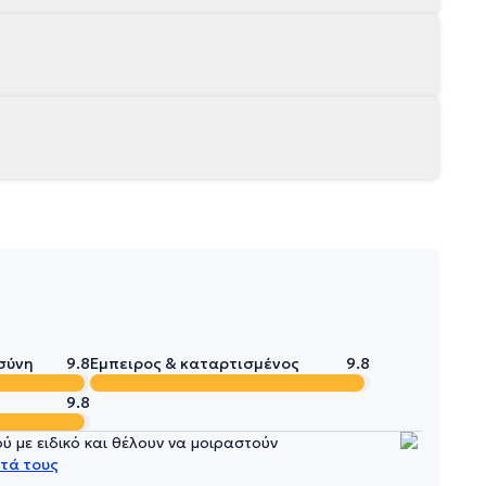
σύνη
9.8
Έμπειρος & καταρτισμένος
9.8
9.8
 με ειδικό και θέλουν να μοιραστούν
τά τους