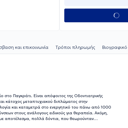
βαση και επικοινωνία
Τρόποι πληρωμής
Βιογραφικό
είο στο Παγκράτι. Είναι απόφοιτος της Οδοντιατρικής
και κάτοχος μεταπτυχιακού διπλώματος στην
ολογία και καταμετρά στο ενεργητικό του πάνω από 1000
νσεων στους ανάλογους ειδικούς για θεραπεία. Ακόμη,
ες, με αποτέλεσμα, πολλά δόντια, που θεωρούνταν
υ με τους δύο παραπάνω οδοντιατρικούς κλάδους, αυτόν