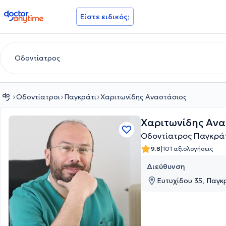
doctoranytime
Είστε ειδικός;
Οδοντίατροι
Παγκράτι
Χαριτωνίδης Αναστάσιος
Χαριτωνίδης Αν
Οδοντίατρος Παγκρά
|
9.8
101 αξιολογήσεις
Διεύθυνση
Ευτυχίδου 35, Παγκρ