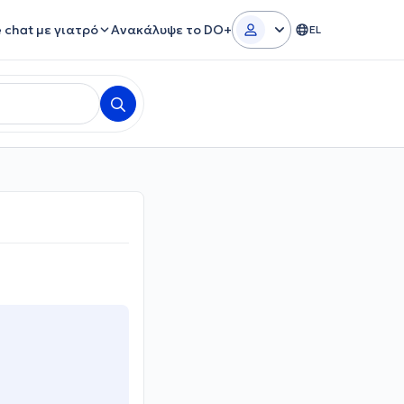
e chat με γιατρό
Ανακάλυψε το DO+
EL