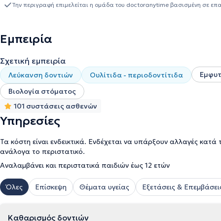
της Στοματολογία και της Περιοδοντολογία, τον έχει οδηγήσει στ
Την περιγραφή επιμελείται η ομάδα του doctoranytime βασισμένη σε επ
ολοκληρωμένη ιατρική ματιά και να ασχολείται με ιδιαίτερη επιτυ
οδοντιατρική, προσθετική, χειρουργική κτλ), καθώς οι οδοντιατρ
στόματος - σώματος (θεωρεί το στόμα, ως καθρέπτη του οργανισμο
Εμπειρία
άνθρωπος" όπως λέει πάντα, ενώ η ειλικρίνεια, η ευγένεια, η ευθ
της ζωής του μαζί με την επιστημονική επάρκεια.
Σχετική εμπειρία
Εμφυ
Λεύκανση δοντιών
Ουλίτιδα - περιοδοντίτιδα
Βιολογία στόματος
101 συστάσεις ασθενών
Υπηρεσίες
Τα κόστη είναι ενδεικτικά. Ενδέχεται να υπάρξουν αλλαγές κατά 
ανάλογα το περιστατικό.
Αναλαμβάνει και περιστατικά παιδιών έως 12 ετών
Όλες
Επίσκεψη
Θέματα υγείας
Εξετάσεις & Επεμβάσει
Καθαρισμός δοντιών