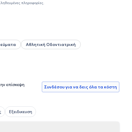
ην ικανότητα να βλέπει τα οδοντιατρικά θέματα με μια πιο
αληθευμένες πληροφορίες.
χία και με τους άλλους τομείς της οδοντιατρικής (αισθητική
ικές του παρεμβάσεις περιλαμβάνουν τη γενική υγεία
ύ). Τέλος, σέβεται τον ασθενή σαν να είναι ''δικός του
ύτητα και η κατανόηση τον συνοδεύουν σε όλους τους τομείς
τεύματα
Αθλητική Οδοντιατρική
την επίσκεψη
Συνδέσου για να δεις όλα τα κόστη
ς
Εξειδικευση