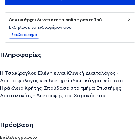
Δεν υπάρχει δυνατότητα online ραντεβού
Εκδήλωσε το ενδιαφέρον σου
Στείλε αίτημα
Πληροφορίες
Η
Τσακίρογλου Ελένη
είναι Κλινική Διαιτολόγος -
Διατροφολόγος και διατηρεί ιδιωτικό γραφείο στο
Ηράκλειο Κρήτης. Σπούδασε στο τμήμα Επιστήμης
Διαιτολογίας - Διατροφής του Χαροκόπειου
Πανεπιστημίου και διαθέτει αξιόλογη εμπειρία. Επίσης,
έχει παρακολουθήσει κλινικά φροντιστήρια σχετικά με
τις διατροφικές διαταραχές σε εφήβους, τη διατροφή και
Πρόσβαση
την αντλία ινσουλίνης, τη βαριατρική χειρουργική και
διαχείρισης αποθήκης φαρμακευτικών προϊόντων. Έχει
Επίλεξε γραφείο