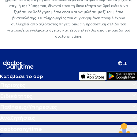
στιγμή της λύσης του, δίνοντάς του τη δυνατότητα να βρεί ειδικό, να
ζητήσει καθοδήγηση μέσω chat και να μιλήσει μαζί του μέσω
βιντεοκλήσης. Οι πληροφορίες του συγκεκριμένου προφίλ έχουν
συλλεχθεί από αξιόπιστες πηγές, όπως η προσωπική σελίδα του
γιατρού/επαγγελματία υγείας και έχουν ελεγχθεί από την ομάδα του
doctoranytime.
EL
Κατέβασε το app
Περιοχές
Ειδικότητες
Παθήσεις/Υπηρεσίες
Αναζητήσεις
doctoranytime