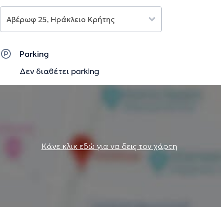
διεξάγει ενημερωτικές ομιλίες σε νηπιαγωγεία, δημοτικά,
γυμνάσια, Κέντρα Ψυχικής Υγείας, τόσο στο πλαίσιο του
προγράμματος Ε.Υ.ΖΗ.Ν. όσο και εθελοντικά, με θέμα την
παιδική, εφηβική και ενήλικη διατροφή αντίστοιχα.
Ακόμη, έχει συμμετάσχει σε πληθώρα πανελλήνιων
Parking
συνεδρίων διατροφής - διαιτολογίας καθώς και
Δεν διαθέτει parking
αθηροσκλήρωσης. Τέλος, εξειδικεύεται στη διατροφή
κατά την περίοδο της κύησης, στην εφηβική διατροφή και
στην κλινική διαιτολογία.
Την περιγραφή επιμελείται η ομάδα του doctoranytime βασισμένη σε
επαληθευμένες πληροφορίες.
Κάνε κλικ εδώ για να δεις τον χάρτη