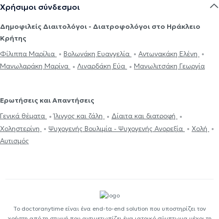
Χρήσιμοι σύνδεσμοι
Δημοφιλείς Διαιτολόγοι - Διατροφολόγοι στο Ηράκλειο
Κρήτης
Φίλιππα Μαρίλια
Βολωνάκη Ευαγγελία
Αντωνακάκη Ελένη
Μανωλαράκη Μαρίνα
Λιναρδάκη Εύα
Μανωλιτσάκη Γεωργία
Ερωτήσεις και Απαντήσεις
Γενικά θέματα
Ίλιγγος και ζάλη
Δίαιτα και διατροφή
Χοληστερίνη
Ψυχογενής Βουλιμία - Ψυχογενής Ανορεξία
Χολή
Αυτισμός
Το doctoranytime είναι ένα end-to-end solution που υποστηρίζει τον
χρήστη από τη στιγμή που αντιμετωπίζει ένα ιατρικό σύμπτωμα μέχρι τη