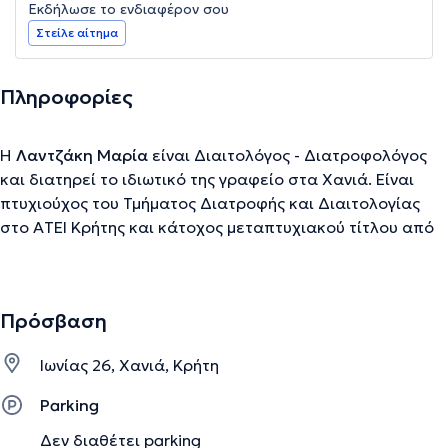
Εκδήλωσε το ενδιαφέρον σου
Στείλε αίτημα
Πληροφορίες
Η
Λαντζάκη Μαρία
είναι Διαιτολόγος - Διατροφολόγος
και διατηρεί το ιδιωτικό της γραφείο στα Χανιά. Είναι
πτυχιούχος του Τμήματος Διατροφής και Διαιτολογίας
στο AΤΕΙ Κρήτης και κάτοχος μεταπτυχιακού τίτλου από
το Πανεπιστήμιο Γλασκώβης (Obesity & weight
management MSc). Έχει εργαστεί στο Κέντρο
Διατροφικής Υποστήριξης του Ιασώ ενώ σήμερα
Πρόσβαση
παράλληλα με το το γραφείο διαιτολογίας και
διατροφικής υποστήριξης που διατηρεί ασχολείται με
Ιωνίας 26, Χανιά, Κρήτη
εκπαιδευτικά προγράμματα σε σχολεία, παιδικούς
σταθμούς και σε προγράμματα του Δήμου (μέσω της δια
Parking
βίου μάθησης). Τέλος αξίζει να αναφερθεί το γεγονός της
Δεν διαθέτει parking
εξειδίκευσής της στην Παχυσαρκία και τον Μεταβολισμό.