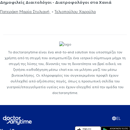
Δημοφιλείς Διαιτολόγοι - Διατροφολόγοι στα Χανιά
Πατεράκη Μαρία Στυλιανή
Τελιοπούλου Χαρούλα
Το doctoranytime είναι ένα end-to-end solution που υποστηρίζει τον
χρήστη από τη στιγμή που αντιμετωπίζει ένα ιατρικό σύμπτωμα μέχρι τη
στιγμή της λύσης του, δίνοντάς του τη δυνατότητα να βρεί ειδικό, να
ζητήσει καθοδήγηση μέσω chat και να μιλήσει μαζί του μέσω
βιντεοκλήσης. Οι πληροφορίες του συγκεκριμένου προφίλ έχουν
συλλεχθεί από αξιόπιστες πηγές, όπως η προσωπική σελίδα του
γιατρού/επαγγελματία υγείας και έχουν ελεγχθεί από την ομάδα του
doctoranytime.
EL