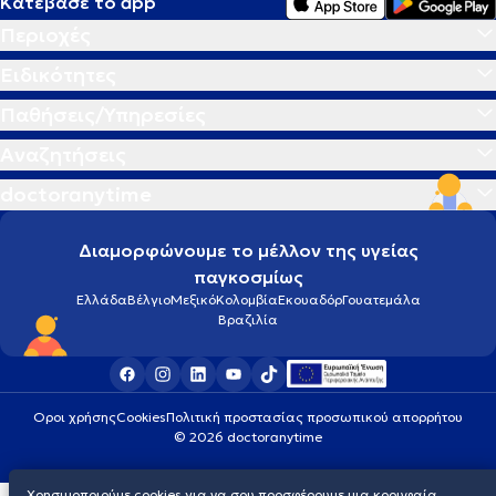
Κατέβασε το app
Περιοχές
Ειδικότητες
Παθήσεις/Υπηρεσίες
Αναζητήσεις
doctoranytime
Διαμορφώνουμε το μέλλον της υγείας
παγκοσμίως
Ελλάδα
Βέλγιο
Μεξικό
Κολομβία
Εκουαδόρ
Γουατεμάλα
Βραζιλία
Οροι χρήσης
Cookies
Πολιτική προστασίας προσωπικού απορρήτου
© 2026 doctoranytime
Χρησιμοποιούμε cookies για να σου προσφέρουμε μια κορυφαία