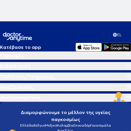
Hyperbaric Medical Society.
EL
Κατέβασε το app
Περιοχές
Ειδικότητες
Παθήσεις/Υπηρεσίες
Αναζητήσεις
doctoranytime
Διαμορφώνουμε το μέλλον της υγείας
παγκοσμίως
Ελλάδα
Βέλγιο
Μεξικό
Κολομβία
Εκουαδόρ
Γουατεμάλα
Βραζιλία