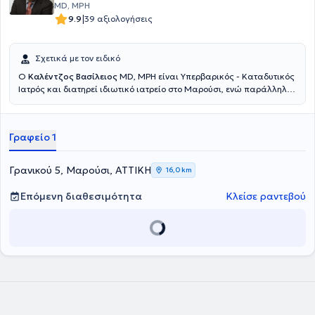
MD, MPH
|
9.9
39 αξιολογήσεις
Σχετικά με τον ειδικό
Ο
Καλέντζος Βασίλειος
MD, MPH είναι Υπερβαρικός - Καταδυτικός
Ιατρός και διατηρεί ιδιωτικό ιατρείο στο Μαρούσι, ενώ παράλληλα
διατελεί Διευθυντής της Μονάδας Καταδυτικής & Υπερβαρικής
Ιατρικής του Ναυτικού Νοσοκομείου Αθηνών. Εισήλθε στη
Στρατιωτική Σχολή Αξιωματικών Σωμάτων και αποφοίτησε από την
Γραφείο 1
Ιατρική Σχολή του Αριστοτελείου Πανεπιστημίου Θεσσαλονίκης,
ανήκοντας στις τάξεις του Πολεμικού Ναυτικού. Απέκτησε την
ειδικότητά του κατόπιν κυκλικής εκπαίδευσης στο Ναυτικό
Γρανικού 5, Μαρούσι, ΑΤΤΙΚΗ
16,0 km
Νοσοκομείο Αθηνών και στο Wolfson Hyperbaric Medicine Unit -
Ninewells Hospital της Μεγάλης Βρετανίας. Διαθέτει μεταπτυχιακό
Επόμενη διαθεσιμότητα
Κλείσε ραντεβού
τίτλο σπουδών (MPH) στη Δημόσια Υγεία από το University of
Dundee και είναι εκπαιδευτής σε σεμινάρια υποστήριξης ζωής.
Είναι οργανωτής του Σεμιναρίου Καταδυτικής & Υπερβαρικής
Ιατρικής Ιατρικής & Νοσηλευτικής του ΝΝΑ, έχει κάνει πλήθος
παρουσιάσεων σε Πανεπιστημιακές Κλινικές και Μετεκπαιδευτικά
Σεμινάρια, ενώ έχει δημοσιεύσει άρθρα και συντάξει κεφάλαια
βιβλίων για συναφή με την Υπερβαρική Ιατρική θέματα. Τέλος, ο
γιατρός είναι μέλος του Ιατρικού Συλλόγου Αθηνών, της European
Underwater and Baromedical Society και της Undersea &