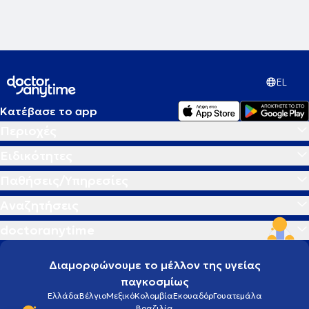
Hyperbaric Medical Society.
EL
Κατέβασε το app
Περιοχές
Ειδικότητες
Παθήσεις/Υπηρεσίες
Αναζητήσεις
doctoranytime
Διαμορφώνουμε το μέλλον της υγείας
παγκοσμίως
Ελλάδα
Βέλγιο
Μεξικό
Κολομβία
Εκουαδόρ
Γουατεμάλα
Βραζιλία