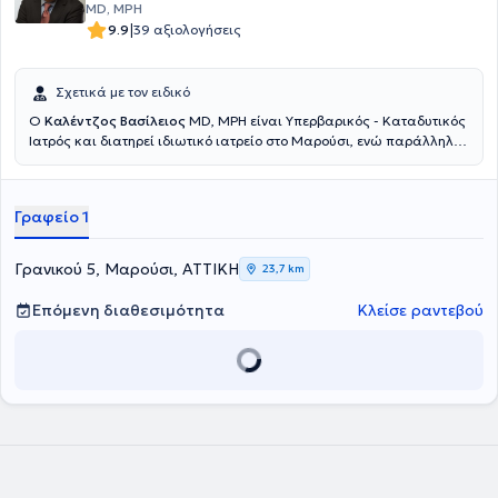
MD, MPH
|
9.9
39 αξιολογήσεις
Σχετικά με τον ειδικό
Ο
Καλέντζος Βασίλειος
MD, MPH είναι Υπερβαρικός - Καταδυτικός
Ιατρός και διατηρεί ιδιωτικό ιατρείο στο Μαρούσι, ενώ παράλληλα
διατελεί Διευθυντής της Μονάδας Καταδυτικής & Υπερβαρικής
Ιατρικής του Ναυτικού Νοσοκομείου Αθηνών. Εισήλθε στη
Στρατιωτική Σχολή Αξιωματικών Σωμάτων και αποφοίτησε από την
Γραφείο 1
Ιατρική Σχολή του Αριστοτελείου Πανεπιστημίου Θεσσαλονίκης,
ανήκοντας στις τάξεις του Πολεμικού Ναυτικού. Απέκτησε την
ειδικότητά του κατόπιν κυκλικής εκπαίδευσης στο Ναυτικό
Γρανικού 5, Μαρούσι, ΑΤΤΙΚΗ
23,7 km
Νοσοκομείο Αθηνών και στο Wolfson Hyperbaric Medicine Unit -
Ninewells Hospital της Μεγάλης Βρετανίας. Διαθέτει μεταπτυχιακό
Επόμενη διαθεσιμότητα
Κλείσε ραντεβού
τίτλο σπουδών (MPH) στη Δημόσια Υγεία από το University of
Dundee και είναι εκπαιδευτής σε σεμινάρια υποστήριξης ζωής.
Είναι οργανωτής του Σεμιναρίου Καταδυτικής & Υπερβαρικής
Ιατρικής Ιατρικής & Νοσηλευτικής του ΝΝΑ, έχει κάνει πλήθος
παρουσιάσεων σε Πανεπιστημιακές Κλινικές και Μετεκπαιδευτικά
Σεμινάρια, ενώ έχει δημοσιεύσει άρθρα και συντάξει κεφάλαια
βιβλίων για συναφή με την Υπερβαρική Ιατρική θέματα. Τέλος, ο
γιατρός είναι μέλος του Ιατρικού Συλλόγου Αθηνών, της European
Underwater and Baromedical Society και της Undersea &