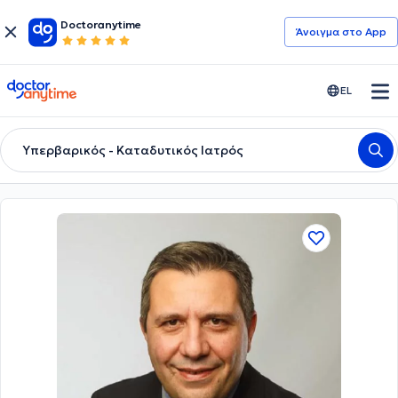
Doctoranytime
Άνοιγμα στο App
doctoranytime
EL
Υπερβαρικός - Καταδυτικός Ιατρός