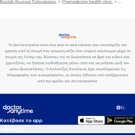
Bioclab Ιδιωτικά Πολυιατρεία
Premedicare health clinic
Premedicare Health Clinic
Ιάζω
Center NT-CardioMetabolics
Το doctoranytime είναι ένα end-to-end solution που υποστηρίζει τον
χρήστη από τη στιγμή που αντιμετωπίζει ένα ιατρικό σύμπτωμα μέχρι τη
στιγμή της λύσης του, δίνοντας του τη δυνατότητα να βρεί τον ειδικό που
χρειάζεται, να ζητήσει καθοδήγηση μέσω chat και να μιλήσει μαζί του
μέσω βιντεοκλήσης. Ο Καλεντζος Βασιλειος έχει συμπληρώσει τις
πληροφορίες που αναγράφονται, οι οποίες τίθενται υπό επεξεργασία
από την ομάδα του doctoranytime.
EL
Κατέβασε το app
Περιοχές