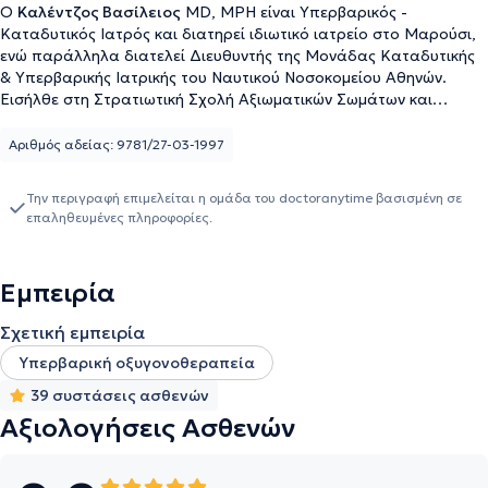
Ο
Καλέντζος Βασίλειος
MD, MPH είναι Υπερβαρικός -
Καταδυτικός Ιατρός και διατηρεί ιδιωτικό ιατρείο στο Μαρούσι,
ενώ παράλληλα διατελεί Διευθυντής της Μονάδας Καταδυτικής
& Υπερβαρικής Ιατρικής του Ναυτικού Νοσοκομείου Αθηνών.
Εισήλθε στη Στρατιωτική Σχολή Αξιωματικών Σωμάτων και
αποφοίτησε από την Ιατρική Σχολή του Αριστοτελείου
Πανεπιστημίου Θεσσαλονίκης, ανήκοντας στις τάξεις του
Αριθμός αδείας: 9781/27-03-1997
Πολεμικού Ναυτικού. Απέκτησε την ειδικότητά του κατόπιν
κυκλικής εκπαίδευσης στο Ναυτικό Νοσοκομείο Αθηνών και στο
Την περιγραφή επιμελείται η ομάδα του doctoranytime βασισμένη σε
Wolfson Hyperbaric Medicine Unit - Ninewells Hospital της
επαληθευμένες πληροφορίες.
Μεγάλης Βρετανίας. Διαθέτει μεταπτυχιακό τίτλο σπουδών
(MPH) στη Δημόσια Υγεία από το University of Dundee και είναι
εκπαιδευτής σε σεμινάρια υποστήριξης ζωής. Είναι οργανωτής
Εμπειρία
του Σεμιναρίου Καταδυτικής & Υπερβαρικής Ιατρικής Ιατρικής &
Νοσηλευτικής του ΝΝΑ, έχει κάνει πλήθος παρουσιάσεων σε
Σχετική εμπειρία
Πανεπιστημιακές Κλινικές και Μετεκπαιδευτικά Σεμινάρια, ενώ
έχει δημοσιεύσει άρθρα και συντάξει κεφάλαια βιβλίων για
Yπερβαρική οξυγονοθεραπεία
συναφή με την Υπερβαρική Ιατρική θέματα. Τέλος, ο γιατρός είναι
39 συστάσεις ασθενών
μέλος του Ιατρικού Συλλόγου Αθηνών, της European Underwater
Αξιολογήσεις Ασθενών
and Baromedical Society και της Undersea & Hyperbaric Medical
Society.