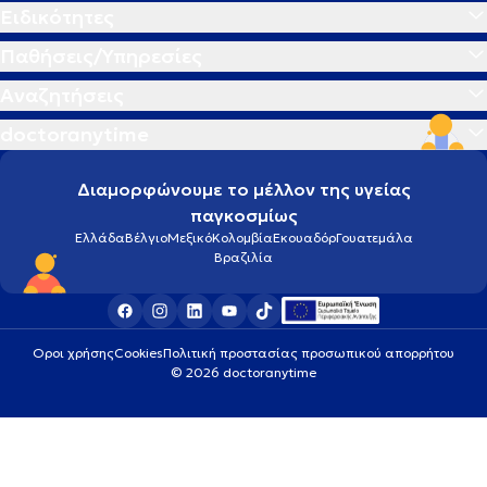
Ειδικότητες
Παθήσεις/Υπηρεσίες
Αναζητήσεις
doctoranytime
Διαμορφώνουμε το μέλλον της υγείας
παγκοσμίως
Ελλάδα
Βέλγιο
Μεξικό
Κολομβία
Εκουαδόρ
Γουατεμάλα
Βραζιλία
Οροι χρήσης
Cookies
Πολιτική προστασίας προσωπικού απορρήτου
© 2026 doctoranytime