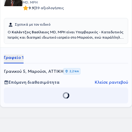
MD, MPH
|
9.9
39 αξιολογήσεις
Σχετικά με τον ειδικό
Ο
Καλέντζος Βασίλειος
MD, MPH είναι Υπερβαρικός - Καταδυτικός
Ιατρός και διατηρεί ιδιωτικό ιατρείο στο Μαρούσι, ενώ παράλληλα
διατελεί Διευθυντής της Μονάδας Καταδυτικής & Υπερβαρικής
Ιατρικής του Ναυτικού Νοσοκομείου Αθηνών. Εισήλθε στη
Στρατιωτική Σχολή Αξιωματικών Σωμάτων και αποφοίτησε από την
Γραφείο 1
Ιατρική Σχολή του Αριστοτελείου Πανεπιστημίου Θεσσαλονίκης,
ανήκοντας στις τάξεις του Πολεμικού Ναυτικού. Απέκτησε την
ειδικότητά του κατόπιν κυκλικής εκπαίδευσης στο Ναυτικό
Γρανικού 5, Μαρούσι, ΑΤΤΙΚΗ
2,2 km
Νοσοκομείο Αθηνών και στο Wolfson Hyperbaric Medicine Unit -
Ninewells Hospital της Μεγάλης Βρετανίας. Διαθέτει μεταπτυχιακό
Επόμενη διαθεσιμότητα
Κλείσε ραντεβού
τίτλο σπουδών (MPH) στη Δημόσια Υγεία από το University of
Dundee και είναι εκπαιδευτής σε σεμινάρια υποστήριξης ζωής.
Είναι οργανωτής του Σεμιναρίου Καταδυτικής & Υπερβαρικής
Ιατρικής Ιατρικής & Νοσηλευτικής του ΝΝΑ, έχει κάνει πλήθος
παρουσιάσεων σε Πανεπιστημιακές Κλινικές και Μετεκπαιδευτικά
Σεμινάρια, ενώ έχει δημοσιεύσει άρθρα και συντάξει κεφάλαια
βιβλίων για συναφή με την Υπερβαρική Ιατρική θέματα. Τέλος, ο
γιατρός είναι μέλος του Ιατρικού Συλλόγου Αθηνών, της European
Underwater and Baromedical Society και της Undersea &