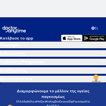
Hyperbaric Medical Society.
EL
Κατέβασε το app
Περιοχές
Ειδικότητες
Παθήσεις/Υπηρεσίες
Αναζητήσεις
doctoranytime
Διαμορφώνουμε το μέλλον της υγείας
παγκοσμίως
Ελλάδα
Βέλγιο
Μεξικό
Κολομβία
Εκουαδόρ
Γουατεμάλα
Βραζιλία