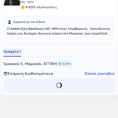
MD, MPH
|
9.9
39 αξιολογήσεις
Σχετικά με τον ειδικό
Ο
Καλέντζος Βασίλειος
MD, MPH είναι Υπερβαρικός - Καταδυτικός
Ιατρός και διατηρεί ιδιωτικό ιατρείο στο Μαρούσι, ενώ παράλληλα
διατελεί Διευθυντής της Μονάδας Καταδυτικής & Υπερβαρικής
Ιατρικής του Ναυτικού Νοσοκομείου Αθηνών. Εισήλθε στη
Στρατιωτική Σχολή Αξιωματικών Σωμάτων και αποφοίτησε από την
Γραφείο 1
Ιατρική Σχολή του Αριστοτελείου Πανεπιστημίου Θεσσαλονίκης,
ανήκοντας στις τάξεις του Πολεμικού Ναυτικού. Απέκτησε την
ειδικότητά του κατόπιν κυκλικής εκπαίδευσης στο Ναυτικό
Γρανικού 5, Μαρούσι, ΑΤΤΙΚΗ
4,4 km
Νοσοκομείο Αθηνών και στο Wolfson Hyperbaric Medicine Unit -
Ninewells Hospital της Μεγάλης Βρετανίας. Διαθέτει μεταπτυχιακό
Επόμενη διαθεσιμότητα
Κλείσε ραντεβού
τίτλο σπουδών (MPH) στη Δημόσια Υγεία από το University of
Dundee και είναι εκπαιδευτής σε σεμινάρια υποστήριξης ζωής.
Είναι οργανωτής του Σεμιναρίου Καταδυτικής & Υπερβαρικής
Ιατρικής Ιατρικής & Νοσηλευτικής του ΝΝΑ, έχει κάνει πλήθος
παρουσιάσεων σε Πανεπιστημιακές Κλινικές και Μετεκπαιδευτικά
Σεμινάρια, ενώ έχει δημοσιεύσει άρθρα και συντάξει κεφάλαια
βιβλίων για συναφή με την Υπερβαρική Ιατρική θέματα. Τέλος, ο
γιατρός είναι μέλος του Ιατρικού Συλλόγου Αθηνών, της European
Underwater and Baromedical Society και της Undersea &