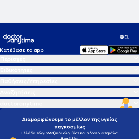
Hyperbaric Medical Society.
EL
Κατέβασε το app
Περιοχές
Ειδικότητες
Παθήσεις/Υπηρεσίες
Αναζητήσεις
doctoranytime
Διαμορφώνουμε το μέλλον της υγείας
παγκοσμίως
Ελλάδα
Βέλγιο
Μεξικό
Κολομβία
Εκουαδόρ
Γουατεμάλα
Βραζιλία