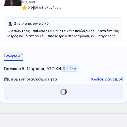
MD, MPH
|
9.9
39 αξιολογήσεις
Σχετικά με τον ειδικό
Ο
Καλέντζος Βασίλειος
MD, MPH είναι Υπερβαρικός - Καταδυτικός
Ιατρός και διατηρεί ιδιωτικό ιατρείο στο Μαρούσι, ενώ παράλληλα
διατελεί Διευθυντής της Μονάδας Καταδυτικής & Υπερβαρικής
Ιατρικής του Ναυτικού Νοσοκομείου Αθηνών. Εισήλθε στη
Στρατιωτική Σχολή Αξιωματικών Σωμάτων και αποφοίτησε από την
Γραφείο 1
Ιατρική Σχολή του Αριστοτελείου Πανεπιστημίου Θεσσαλονίκης,
ανήκοντας στις τάξεις του Πολεμικού Ναυτικού. Απέκτησε την
ειδικότητά του κατόπιν κυκλικής εκπαίδευσης στο Ναυτικό
Γρανικού 5, Μαρούσι, ΑΤΤΙΚΗ
4,6 km
Νοσοκομείο Αθηνών και στο Wolfson Hyperbaric Medicine Unit -
Ninewells Hospital της Μεγάλης Βρετανίας. Διαθέτει μεταπτυχιακό
Επόμενη διαθεσιμότητα
Κλείσε ραντεβού
τίτλο σπουδών (MPH) στη Δημόσια Υγεία από το University of
Dundee και είναι εκπαιδευτής σε σεμινάρια υποστήριξης ζωής.
Είναι οργανωτής του Σεμιναρίου Καταδυτικής & Υπερβαρικής
Ιατρικής Ιατρικής & Νοσηλευτικής του ΝΝΑ, έχει κάνει πλήθος
παρουσιάσεων σε Πανεπιστημιακές Κλινικές και Μετεκπαιδευτικά
Σεμινάρια, ενώ έχει δημοσιεύσει άρθρα και συντάξει κεφάλαια
βιβλίων για συναφή με την Υπερβαρική Ιατρική θέματα. Τέλος, ο
γιατρός είναι μέλος του Ιατρικού Συλλόγου Αθηνών, της European
Underwater and Baromedical Society και της Undersea &