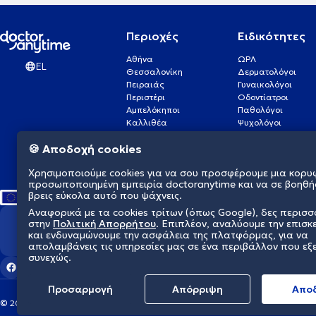
Περιοχές
Ειδικότητες
Αθήνα
ΩΡΛ
EL
Θεσσαλονίκη
Δερματολόγοι
Πειραιάς
Γυναικολόγοι
Περιστέρι
Οδοντίατροι
Αμπελόκηποι
Παθολόγοι
Καλλιθέα
Ψυχολόγοι
Πάτρα
Οφθαλμίατροι
🍪 Αποδοχή cookies
Γλυφάδα
Ενδοκρινολόγοι
Νίκαια
Ουρολόγοι
Χρησιμοποιούμε cookies για να σου προσφέρουμε μια κορυ
Νέα Σμύρνη
Καρδιολόγοι
προσωποποιημένη εμπειρία doctoranytime και να σε βοηθή
βρεις εύκολα αυτό που ψάχνεις.
Αναφορικά με τα cookies τρίτων (όπως Google), δες περισ
στην
Πολιτική Απορρήτου
. Επιπλέον, αναλύουμε την επισκ
Διαμορφώνουμε το μέλλον τη
και ενδυναμώνουμε την ασφάλεια της πλατφόρμας, για να
απολαμβάνεις τις υπηρεσίες μας σε ένα περιβάλλον που εξ
συνεχώς.
Προσαρμογή
Απόρριψη
Aπο
© 2026 doctoranytime