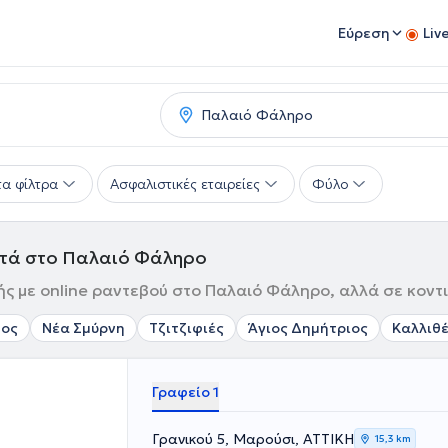
Εύρεση
Liv
α φίλτρα
Ασφαλιστικές εταιρείες
Φύλο
οντά στο Παλαιό Φάληρο
ής με online ραντεβού στο Παλαιό Φάληρο, αλλά σε κοντι
μος
Νέα Σμύρνη
Τζιτζιφιές
Άγιος Δημήτριος
Καλλιθ
Γραφείο 1
Γρανικού 5, Μαρούσι, ΑΤΤΙΚΗ
15,3 km