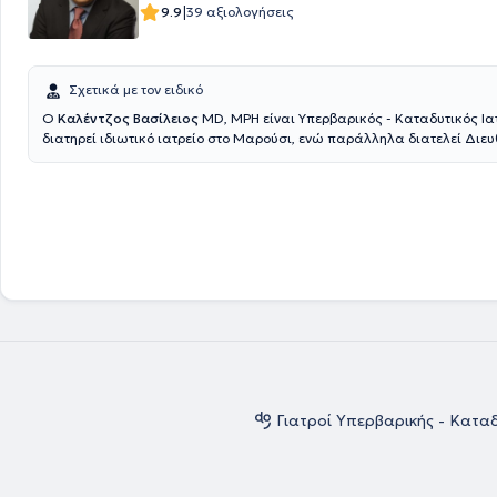
|
9.9
39 αξιολογήσεις
Σχετικά με τον ειδικό
Ο
Καλέντζος Βασίλειος
MD, MPH είναι Υπερβαρικός - Καταδυτικός Ια
διατηρεί ιδιωτικό ιατρείο στο Μαρούσι, ενώ παράλληλα διατελεί Διευ
Μονάδας Καταδυτικής & Υπερβαρικής Ιατρικής του Ναυτικού Νοσοκομ
Εισήλθε στη Στρατιωτική Σχολή Αξιωματικών Σωμάτων και αποφοίτησ
Ιατρική Σχολή του Αριστοτελείου Πανεπιστημίου Θεσσαλονίκης, ανήκο
τάξεις του Πολεμικού Ναυτικού. Απέκτησε την ειδικότητά του κατόπιν 
εκπαίδευσης στο Ναυτικό Νοσοκομείο Αθηνών και στο Wolfson Hyperb
Unit - Ninewells Hospital της Μεγάλης Βρετανίας. Διαθέτει μεταπτυχια
σπουδών (MPH) στη Δημόσια Υγεία από το University of Dundee και εί
εκπαιδευτής σε σεμινάρια υποστήριξης ζωής. Είναι οργανωτής του Σε
Καταδυτικής & Υπερβαρικής Ιατρικής Ιατρικής & Νοσηλευτικής του ΝΝΑ
πλήθος παρουσιάσεων σε Πανεπιστημιακές Κλινικές και Μετεκπαιδε
Σεμινάρια, ενώ έχει δημοσιεύσει άρθρα και συντάξει κεφάλαια βιβλί
με την Υπερβαρική Ιατρική θέματα. Τέλος, ο γιατρός είναι μέλος του Ια
Συλλόγου Αθηνών, της European Underwater and Baromedical Society
Undersea & Hyperbaric Medical Society.
Γιατροί Υπερβαρικής - Καταδ