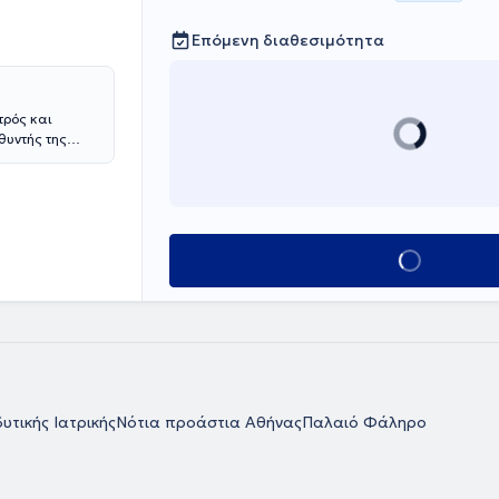
Επόμενη διαθεσιμότητα
τρός και
θυντής της
είου Αθηνών.
ε από την
ντας στις
κυκλικής
aric Medicine
Κλείσε ραντεβού
κό τίτλο
ναι
μιναρίου
, έχει κάνει
υτικά
ων για συναφή
τρικού
 και της
υτικής Ιατρικής
Νότια προάστια Αθήνας
Παλαιό Φάληρο