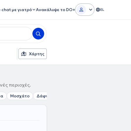
e chat με γιατρό
Ανακάλυψε το DO+
EL
Χάρτης
νές περιοχές.
έα
Μοσχάτο
Δάφνη
Νέο Φάληρο
Ηλιούπολη
Ταύρ