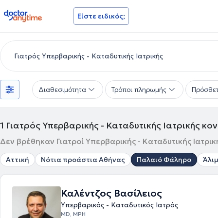
doctoranytime
Είστε ειδικός;
Διαθεσιμότητα
Τρόποι πληρωμής
Πρόσθετ
1
Γιατρός Υπερβαρικής - Καταδυτικής Ιατρικής κ
Δεν βρέθηκαν Γιατροί Υπερβαρικής - Καταδυτικής Ιατρικ
Αττική
Νότια προάστια Αθήνας
Παλαιό Φάληρο
Άλι
Καλέντζος Βασίλειος
Υπερβαρικός - Καταδυτικός Ιατρός
MD, MPH