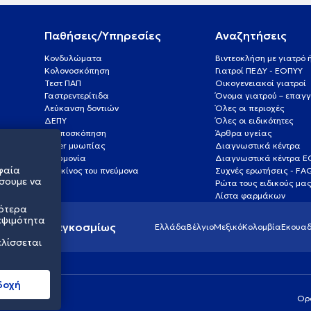
Παθήσεις/Υπηρεσίες
Αναζητήσεις
Κονδυλώματα
Βιντεοκλήση με γιατρό
Κολονοσκόπηση
Γιατροί ΠΕΔΥ - ΕΟΠΥΥ
Τεστ ΠΑΠ
Οικογενειακοί γιατροί
Γαστρεντερίτιδα
Όνομα γιατρού – επαγγ
Λεύκανση δοντιών
Όλες οι περιοχές
ΔΕΠΥ
Όλες οι ειδικότητες
Κολποσκόπηση
Άρθρα υγείας
Laser μυωπίας
Διαγνωστικά κέντρα
Πνευμονία
Διαγνωστικά κέντρα 
φαία
Καρκίνος του πνεύμονα
Συχνές ερωτήσεις - FA
σουμε να
Ρώτα τους ειδικούς μα
Λίστα φαρμάκων
σότερα
εψιμότητα
ς υγείας παγκοσμίως
Ελλάδα
Βέλγιο
Μεξικό
Κολομβία
Εκουαδ
ελίσσεται
δοχή
Ορ