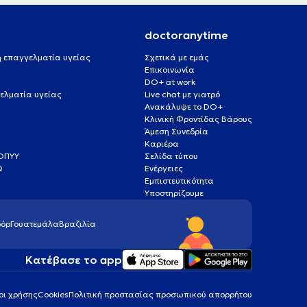
doctoranytime
 ή επαγγελματία υγείας
Σχετικά με εμάς
Επικοινωνία
DO+ at work
ελματία υγείας
Live chat με γιατρό
Ανακάλυψε το DO+
Κλινική Φροντίδας Βάρους
Άμεση Συνεδρία
Καριέρα
ΕΟΠΥΥ
Σελίδα τύπου
Q
Ενέργειες
ς
Εμπιστευτικότητα
Υποστηρίζουμε
όρ
Γουατεμάλα
Βραζιλία
Κατέβασε το app
οι χρήσης
Cookies
Πολιτική προστασίας προσωπικού απορρήτου