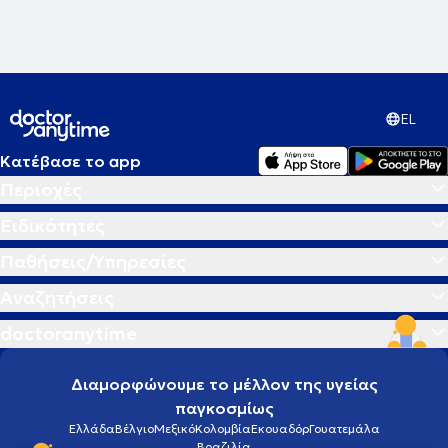
Hyperbaric Medical Society.
EL
Κατέβασε το app
Περιοχές
Ειδικότητες
Παθήσεις/Υπηρεσίες
Αναζητήσεις
doctoranytime
Διαμορφώνουμε το μέλλον της υγείας
παγκοσμίως
Ελλάδα
Βέλγιο
Μεξικό
Κολομβία
Εκουαδόρ
Γουατεμάλα
Βραζιλία