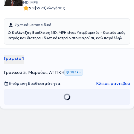
MD, MPH
|
9.9
39 αξιολογήσεις
Σχετικά με τον ειδικό
Ο
Καλέντζος Βασίλειος
MD, MPH είναι Υπερβαρικός - Καταδυτικός
Ιατρός και διατηρεί ιδιωτικό ιατρείο στο Μαρούσι, ενώ παράλληλα
διατελεί Διευθυντής της Μονάδας Καταδυτικής & Υπερβαρικής
Ιατρικής του Ναυτικού Νοσοκομείου Αθηνών. Εισήλθε στη
Στρατιωτική Σχολή Αξιωματικών Σωμάτων και αποφοίτησε από την
Γραφείο 1
Ιατρική Σχολή του Αριστοτελείου Πανεπιστημίου Θεσσαλονίκης,
ανήκοντας στις τάξεις του Πολεμικού Ναυτικού. Απέκτησε την
ειδικότητά του κατόπιν κυκλικής εκπαίδευσης στο Ναυτικό
Γρανικού 5, Μαρούσι, ΑΤΤΙΚΗ
18,8 km
Νοσοκομείο Αθηνών και στο Wolfson Hyperbaric Medicine Unit -
Ninewells Hospital της Μεγάλης Βρετανίας. Διαθέτει μεταπτυχιακό
Επόμενη διαθεσιμότητα
Κλείσε ραντεβού
τίτλο σπουδών (MPH) στη Δημόσια Υγεία από το University of
Dundee και είναι εκπαιδευτής σε σεμινάρια υποστήριξης ζωής.
Είναι οργανωτής του Σεμιναρίου Καταδυτικής & Υπερβαρικής
Ιατρικής Ιατρικής & Νοσηλευτικής του ΝΝΑ, έχει κάνει πλήθος
παρουσιάσεων σε Πανεπιστημιακές Κλινικές και Μετεκπαιδευτικά
Σεμινάρια, ενώ έχει δημοσιεύσει άρθρα και συντάξει κεφάλαια
βιβλίων για συναφή με την Υπερβαρική Ιατρική θέματα. Τέλος, ο
γιατρός είναι μέλος του Ιατρικού Συλλόγου Αθηνών, της European
Underwater and Baromedical Society και της Undersea &