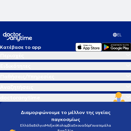
Hyperbaric Medical Society.
EL
Κατέβασε το app
Περιοχές
Ειδικότητες
Παθήσεις/Υπηρεσίες
Αναζητήσεις
doctoranytime
Διαμορφώνουμε το μέλλον της υγείας
παγκοσμίως
Ελλάδα
Βέλγιο
Μεξικό
Κολομβία
Εκουαδόρ
Γουατεμάλα
Βραζιλία