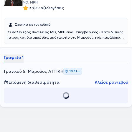
MD, MPH
|
9.9
39 αξιολογήσεις
Σχετικά με τον ειδικό
Ο
Καλέντζος Βασίλειος
MD, MPH είναι Υπερβαρικός - Καταδυτικός
Ιατρός και διατηρεί ιδιωτικό ιατρείο στο Μαρούσι, ενώ παράλληλα
διατελεί Διευθυντής της Μονάδας Καταδυτικής & Υπερβαρικής
Ιατρικής του Ναυτικού Νοσοκομείου Αθηνών. Εισήλθε στη
Στρατιωτική Σχολή Αξιωματικών Σωμάτων και αποφοίτησε από την
Γραφείο 1
Ιατρική Σχολή του Αριστοτελείου Πανεπιστημίου Θεσσαλονίκης,
ανήκοντας στις τάξεις του Πολεμικού Ναυτικού. Απέκτησε την
ειδικότητά του κατόπιν κυκλικής εκπαίδευσης στο Ναυτικό
Γρανικού 5, Μαρούσι, ΑΤΤΙΚΗ
10,3 km
Νοσοκομείο Αθηνών και στο Wolfson Hyperbaric Medicine Unit -
Ninewells Hospital της Μεγάλης Βρετανίας. Διαθέτει μεταπτυχιακό
Επόμενη διαθεσιμότητα
Κλείσε ραντεβού
τίτλο σπουδών (MPH) στη Δημόσια Υγεία από το University of
Dundee και είναι εκπαιδευτής σε σεμινάρια υποστήριξης ζωής.
Είναι οργανωτής του Σεμιναρίου Καταδυτικής & Υπερβαρικής
Ιατρικής Ιατρικής & Νοσηλευτικής του ΝΝΑ, έχει κάνει πλήθος
παρουσιάσεων σε Πανεπιστημιακές Κλινικές και Μετεκπαιδευτικά
Σεμινάρια, ενώ έχει δημοσιεύσει άρθρα και συντάξει κεφάλαια
βιβλίων για συναφή με την Υπερβαρική Ιατρική θέματα. Τέλος, ο
γιατρός είναι μέλος του Ιατρικού Συλλόγου Αθηνών, της European
Underwater and Baromedical Society και της Undersea &