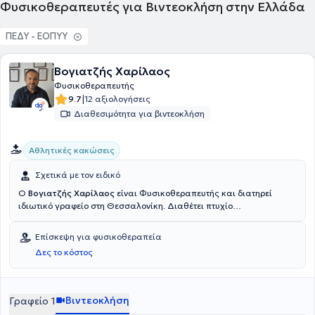
Φυσικοθεραπευτές για Βιντεοκλήση στην Ελλάδα
ΠΕΔΥ - ΕΟΠΥΥ
Βογιατζής Χαρίλαος
Φυσικοθεραπευτής
|
9.7
12 αξιολογήσεις
Διαθεσιμότητα για βιντεοκλήση
Αθλητικές κακώσεις
Σχετικά με τον ειδικό
Ο
Βογιατζής Χαρίλαος
είναι Φυσικοθεραπευτής και διατηρεί
ιδιωτικό γραφείο στη Θεσσαλονίκη. Διαθέτει πτυχίο
Κινησιοθεραπευτή και καθηγητή Φυσικής Αγωγής από την Εθνική
Αθλητική Ακαδημία Σόφιας και είναι Διδάκτορας στο τμήμα
Επίσκεψη για φυσικοθεραπεία
Φυσικοθεραπείας της Εθνικής Αθλητικής Ακαδημίας Σόφιας, στη
Δες το κόστος
Βουλγαρία. Εκπαιδεύτηκε στην Κινεζική Μεθοδική και τον
Βελονισμό στο τμήμα Φυσικοθεραπείας του Κέντρου
Μεταπτυχιακής Κατάρτισης της Εθνικής Αθλητικής Ακαδημίας
Σόφιας. Επιπλέον διαθέτει δίπλωμα για τη μέθοδο Mc Kenzie στη
Βιντεοκλήση
Γραφείο 1
μηχανική διάγνωση και θεραπεία, δίπλωμα στο Sujok Therapy από