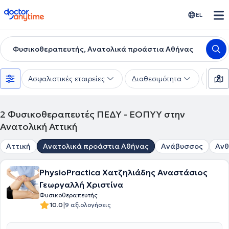
doctoranytime
EL
Φυσικοθεραπευτής, Ανατολικά προάστια Αθήνας
Ασφαλιστικές εταιρείες
Διαθεσιμότητα
Υπηρε
2
Φυσικοθεραπευτές ΠΕΔΥ - ΕΟΠΥΥ στην
Ανατολική Αττική
Αττική
Ανατολικά προάστια Αθήνας
Ανάβυσσος
Αν
PhysioPractica Χατζηλιάδης Αναστάσιος
Γεωργαλλή Χριστίνα
Φυσικοθεραπευτής
|
10.0
9 αξιολογήσεις