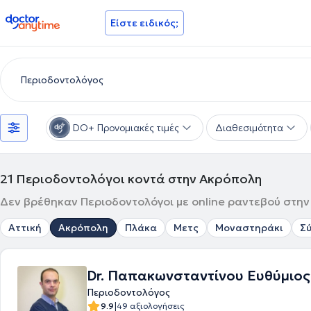
doctoranytime
Είστε ειδικός;
DO+ Προνομιακές τιμές
Διαθεσιμότητα
21
Περιοδοντολόγοι κοντά στην Ακρόπολη
Δεν βρέθηκαν Περιοδοντολόγοι με online ραντεβού στην
Αττική
Ακρόπολη
Πλάκα
Μετς
Μοναστηράκι
Σ
Dr. Παπακωνσταντίνου Ευθύμιος
Περιοδοντολόγος
|
9.9
49 αξιολογήσεις