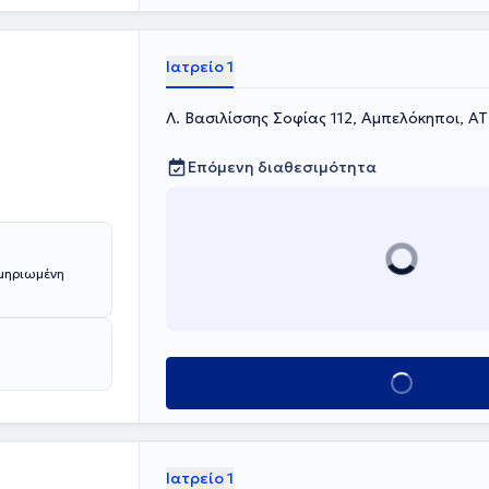
σεις μεταξύ του
κεία πρόσωπα
 των πολύ
Ιατρείο 1
Λ. Βασιλίσσης Σοφίας 112, Αμπελόκηποι, Α
Επόμενη διαθεσιμότητα
κμηριωμένη
Κλείσε ραντεβού
Ιατρείο 1