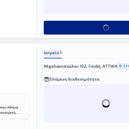
.
Κλείσε ραντεβού
Ιατρείο 1
Μιχαλακοπούλου 152, Γουδή, ΑΤΤΙΚΗ
3,3
Επόμενη διαθεσιμότητα
στην Αθήνα.
ντιατρική
μιο του Aachen
ου και απέκτησε