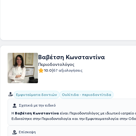
καλύπτει όλο το φάσμα της Περιοδοντολογίας και Εμφυτευματολογίας
Βαβέτση Κωνσταντίνα
Περιοδοντολόγος
|
10.0
67 αξιολογήσεις
Εμφυτεύματα δοντιών
Ουλίτιδα - περιοδοντίτιδα
Σχετικά με την ειδικό
H
Βαβέτση Κωνσταντίνα
είναι Περιοδοντολόγος με ιδιωτικό ιατρείο 
Ειδικεύτηκε στην Περιοδοντολογία και την Εμφυτευματολογία στην Οδο
Σχολή του Εθνικού και Καποδιστριακού Πανεπιστημίου Αθηνών. Έχει
πραγματοποιήσει Mastership/ Fellowship course στο RWTH Πανεπιστή
Επίσκεψη
Γερμανίας, με αντικείμενο τις θεραπείες Laser στην Οδοντιατρική, όπ