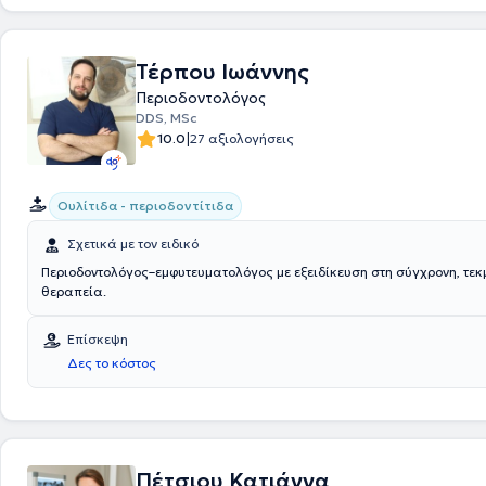
ιατρείο τόσο μεταξύ του προσωπικού, όσο και σημαντικότερα στις σχέ
προσωπικού και των ασθενών που μας εμπιστεύονται. Συναντούν οι
που δίνουν, παρά το μέγεθος του ιατρείου, την εικόνα και την αίσθηση
“σφιχτών” προσωπικών σχέσεων.
Τέρπου Ιωάννης
Περιοδοντολόγος
DDS, MSc
|
10.0
27 αξιολογήσεις
Ουλίτιδα - περιοδοντίτιδα
Σχετικά με τον ειδικό
Περιοδοντολόγος–εμφυτευματολόγος με εξειδίκευση στη σύγχρονη, τε
θεραπεία.
Επίσκεψη
Δες το κόστος
Πέτσιου Κατιάννα