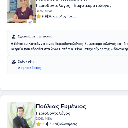
Περιοδοντολόγος - Εμφυτευματολόγος
DDS, MSc
|
9.9
36 αξιολογήσεις
Σχετικά με την ειδικό
Η
Πέτσιου Κατιάννα
είναι Περιοδοντολόγος-Εμφυτευματολόγος και δια
ιατρείο που εδρεύει στα Άνω Πατήσια. Είναι πτυχιούχος της Οδοντιατ
του πανεπιστημίου Masaryk της Τσεχίας. Κατέχει, επίσης, τον μεταπτυχ
σπουδών του τριετούς προγράμματος Παθολογίας και Θεραπείας Οδο
Επίσκεψη
Περιοδοντικών ιστών, με ειδίκευση στην Περιοδοντολογία, της Οδοντι
Δες το κόστος
του Εθνικού και Καποδιστριακού Πανεπιστημίου Αθηνών. Στο ιατρείο τ
αποκλειστικά στην άρτια αντιμετώπιση όλων των περιστατικών που α
φάσμα της Περιοδοντολογίας και της Εμφυτευματολογίας, ενώ παράλ
επιστημονικός συνεργάτης της Οδοντιατρικής Σχολής του Εθνικού και
Καποδιστριακού Πανεπιστημίου Αθηνών.
Πούλιας Ευμένιος
Περιοδοντολόγος
DDS, MSc
|
9.8
138 αξιολογήσεις