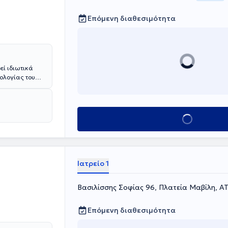
Επόμενη διαθεσιμότητα
εί ιδιωτικά
τολογίας του
Οδοντιατρικής
βή εργαζόταν
 προγράμματα
οληπτικής
Κλείσε ραντεβού
ία, ενδοδοντία
Αθηνών και
ι ημερίδες που
Ιατρείο 1
Βασιλίσσης Σοφίας 96, Πλατεία Μαβίλη, Α
Επόμενη διαθεσιμότητα