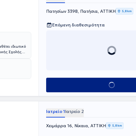
Πατησίων 339Β, Πατήσια, ΑΤΤΙΚΗ
5,8 km
Επόμενη διαθεσιμότητα
θέτει ιδιωτικό
ρικής Σχολής
ιακό τίτλο
ντικών και
ατρικής Σχολής
ης στοχεύει
φορούν το
Κλείσε ραντεβού
ληλα διατελεί
Ιατρείο 1
Ιατρείο 2
Χειμάρρα 16, Νίκαια, ΑΤΤΙΚΗ
5,8 km