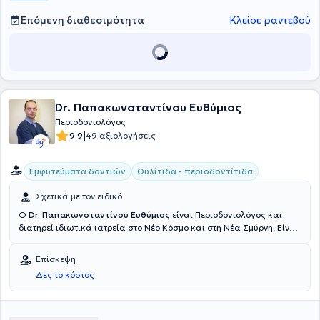
Επόμενη διαθεσιμότητα
Κλείσε ραντεβού
Dr. Παπακωνσταντίνου Ευθύμιος
Περιοδοντολόγος
|
9.9
49 αξιολογήσεις
Εμφυτεύματα δοντιών
Ουλίτιδα - περιοδοντίτιδα
Σχετικά με τον ειδικό
Ο
Dr. Παπακωνσταντίνου Ευθύμιος
είναι Περιοδοντολόγος και
διατηρεί ιδιωτικά ιατρεία στο Νέο Κόσμο και στη Νέα Σμύρνη. Είναι
Διδάκτωρ Περιοδοντολογίας του Πανεπιστημίου "Victor babes"
U.M.F.T. της Ρουμανίας και απόφοιτος Οδοντιατρικής Σχολής του
Επίσκεψη
ιδίου ιδρύματος. Παράλληλα με τη διδακτορική του διατριβή
Δες το κόστος
εργαζόταν στο Γενικό Νοσοκομείο Αιγίου και παρακολουθούσε
μετεκπαιδευτικά προγράμματα στα εμφυτεύματα. Στα ιατρεία του
παρέχει ευρύ φάσμα υπηρεσιών προληπτικής οδοντιατρικής,
αισθητικής οδοντιατρικής, εμφυτεύματα, περιοδοντολογία,