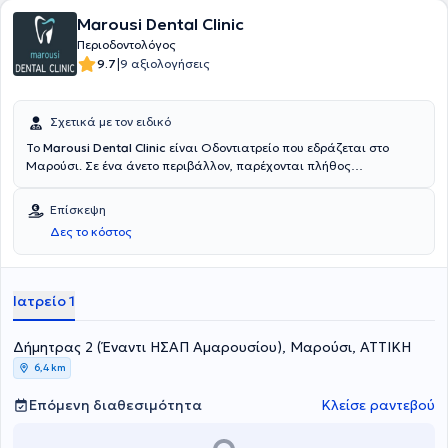
Marousi Dental Clinic
Περιοδοντολόγος
|
9.7
9 αξιολογήσεις
Σχετικά με τον ειδικό
To
Marousi Dental Clinic
είναι Οδοντιατρείο που εδράζεται στο
Μαρούσι. Σε ένα άνετο περιβάλλον, παρέχονται πλήθος
οδοντιατρικών υπηρεσιών για κάθε ηλικία από εξειδικευμένους
Περιοδοντολόγους. Υιοθετούνται οι πλέον εξελιγμένες τεχνολογίες
Επίσκεψη
και βασικό μέλημα είναι η εφαρμογή λύσεων απόλυτα
Δες το κόστος
προσαρμοσμένων στις ανάγκες των ασθενών.
Ιατρείο 1
Δήμητρας 2 (Έναντι ΗΣΑΠ Αμαρουσίου), Μαρούσι, ΑΤΤΙΚΗ
6,4 km
Επόμενη διαθεσιμότητα
Κλείσε ραντεβού