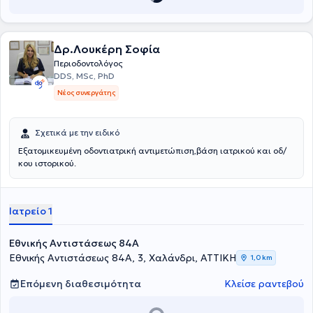
Richard E.Stallard Scholarship Award 2024. To ιατρείο της κας
Κωνσταντίνας Βαβέτση εξειδικεύεται στη θεραπεία της
περιοδοντίτιδας και άλλων περιοδοντικών νοσημάτων, στη
Δρ.Λουκέρη Σοφία
θεραπεία της περιοδοντίτιδας με Laser, στην πλαστική χειρουργική
του περιοδοντίου και στη χειρουργική αποκατάσταση με οδοντικά
Περιοδοντολόγος
εμφυτεύματα. Για τους ασθενείς που επιθυμούν ολοκληρωμένη
DDS, MSc, PhD
οδοντιατρική αντιμετώπιση υπάρχει η δυνατότητα συνεργασίας με
Νέος συνεργάτης
άλλες ειδικότητες στο χώρο του ιατρείου. Τέλος, το ιατρείο διαθέτει
υπερσύγχρονο εξοπλισμό, καθώς και οδοντιατρικό laser τελευταίας
γενιάς για ποικίλες ενδοστοματικές εφαρμογές.
Σχετικά με την ειδικό
Εξατομικευμένη οδοντιατρική αντιμετώπιση,βάση ιατρικού και οδ/
κου ιστορικού.
Ιατρείο 1
Εθνικής Αντιστάσεως 84Α
Εθνικής Αντιστάσεως 84Α, 3, Χαλάνδρι, ΑΤΤΙΚΗ
1,0 km
Επόμενη διαθεσιμότητα
Κλείσε ραντεβού