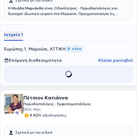
Σχετικά με την ειδικό
Η
Ηλιάδη Μαριάνθη
είναι Οδοντίατρος - Περιοδοντολόγος και
διατηρεί ιδιωτικό ιατρείο στο Μαρούσι. Πραγματοποίησε τις
σπουδές της και μια σειρά εξειδικεύσεων στην εμφυτευματολογία
και στην προσθετική σε πανεπιστήμια της Γερμανίας. Ακόμη,
ολοκλήρωσε μεταπτυχιακές σπουδές στην περιοδοντολογία. Τέλος,
Ιατρείο 1
διαθέτει εμπειρία έχοντας εργαστεί σε κλινικές της Γερμανίας.
Ευρώπης 1, Μαρούσι, ΑΤΤΙΚΗ
4,8 km
Επόμενη διαθεσιμότητα
Κλείσε ραντεβού
Πέτσιου Κατιάννα
Περιοδοντολόγος - Εμφυτευματολόγος
DDS, MSc
|
9.9
36 αξιολογήσεις
Σχετικά με την ειδικό