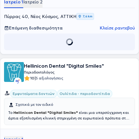
Ιατρείο 1
Ιατρείο 2
ενδοδοντία και χειρουργική στόματος. Είναι μέλος του
Οδοντιατρικού Συλλόγου Αθηνών και συνεχίζει να συμμετέχει και
να παρακολουθεί σεμινάρια, συνέδρια και ημερίδες που αφορούν
Πύρρας 40, Νέος Κόσμος, ΑΤΤΙΚΗ
7,4 km
την οδοντιατρική επιστήμη και την εξέλιξη της.
Επόμενη διαθεσιμότητα
Κλείσε ραντεβού
Hellinicon Dental "Digital Smiles"
Περιοδοντολόγος
|
10
5 αξιολογήσεις
Εμφυτεύματα δοντιών
Ουλίτιδα - περιοδοντίτιδα
Σχετικά με τον ειδικό
Το
Hellinicon Dental "Digital Smiles"
είναι μια υπερσύγχρονη και
άρτια εξοπλισμένη κλινική στηριγμένη σε ευρωπαϊκά πρότυπα στην
Αργυρούπολη. Τα περιστατικά τα οποία μπορούν να
αντιμετωπιστούν καλύπτουν όλο το φάσμα της οδοντιατρικής, από
τα πιο απλά έως τα πιο σύνθετα. Συνοπτικά, η κλινική ασχολείται