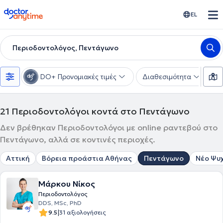
doctoranytime
EL
Περιοδοντολόγος, Πεντάγωνο
DO+ Προνομιακές τιμές
Διαθεσιμότητα
Υ
21
Περιοδοντολόγοι κοντά στο Πεντάγωνο
Δεν βρέθηκαν Περιοδοντολόγοι με online ραντεβού στο
Πεντάγωνο, αλλά σε κοντινές περιοχές.
Αττική
Βόρεια προάστια Αθήνας
Πεντάγωνο
Νέο Ψυ
Μάρκου Νίκος
Περιοδοντολόγος
DDS, MSc, PhD
|
9.5
31 αξιολογήσεις