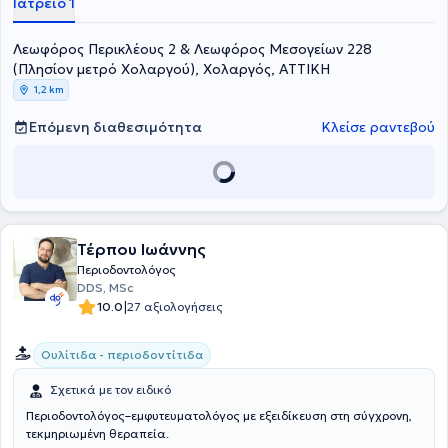
Ιατρείο 1
υπηρεσιών υψηλού επιπέδου στον τομέα της Περιοδοντολογίας και
της Εμφυτευματολογίας, καθώς και την συνολική αντιμετώπιση
Λεωφόρος Περικλέους 2 & Λεωφόρος Μεσογείων 228
προβλημάτων της στοματικής κοιλότητας. Εξυπηρετεί όλες τις
οδοντιατρικές ανάγκες με εσωτερικούς και εξωτερικούς
(Πλησίον μετρό Χολαργού), Χολαργός, ΑΤΤΙΚΗ
συνεργάτες που στοχεύουν στη λειτουργική και αισθητική
1,2 km
αποκατάσταση του στόματος.
Επόμενη διαθεσιμότητα
Κλείσε ραντεβού
Τέρπου Ιωάννης
Περιοδοντολόγος
DDS, MSc
|
10.0
27 αξιολογήσεις
Ουλίτιδα - περιοδοντίτιδα
Σχετικά με τον ειδικό
Περιοδοντολόγος–εμφυτευματολόγος με εξειδίκευση στη σύγχρονη,
τεκμηριωμένη θεραπεία.