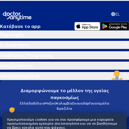
EL
Κατέβασε το app
Περιοχές
Ειδικότητες
Παθήσεις/Υπηρεσίες
Αναζητήσεις
doctoranytime
Διαμορφώνουμε το μέλλον της υγείας
παγκοσμίως
Ελλάδα
Βέλγιο
Μεξικό
Κολομβία
Εκουαδόρ
Γουατεμάλα
Βραζιλία
Χρησιμοποιούμε cookies για να σου προσφέρουμε μια κορυφαία
προσωποποιημένη εμπειρία doctoranytime και να σε βοηθήσουμε
να βρεις εύκολα αυτό που ψάχνεις.