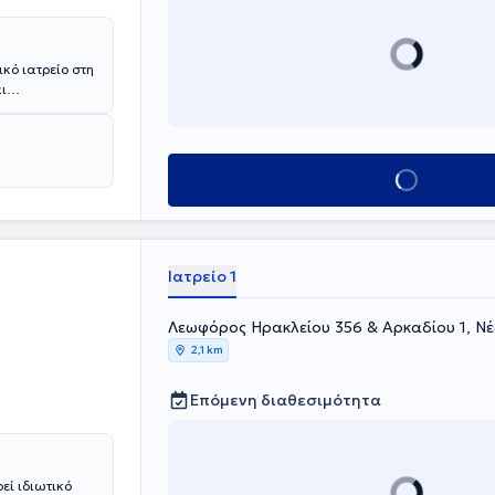
ικό ιατρείο στη
ι
ριοδοντολογία,
ίου Αθηνών, με
Επιστημονικός
 και έχει
Κλείσε ραντεβού
μιλήτρια, ενώ
περιοδικά.
ς.
Ιατρείο 1
Λεωφόρος Ηρακλείου 356 & Αρκαδίου 1, Νέ
2,1 km
Επόμενη διαθεσιμότητα
εί ιδιωτικό