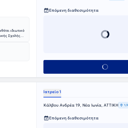
Επόμενη διαθεσιμότητα
θέτει ιδιωτικό
ρικής Σχολής
ιακό τίτλο
ντικών και
ατρικής Σχολής
ης στοχεύει
φορούν το
Κλείσε ραντεβού
ληλα διατελεί
Ιατρείο 1
Κάλβου Ανδρέα 19, Νέα Ιωνία, ΑΤΤΙΚΗ
1,
Επόμενη διαθεσιμότητα