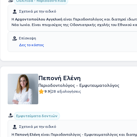
Ουλίτιδα - περιοδοντίτιδα
Σχετικά με την ειδικό
Η
Αρχοντοπούλου Αγγελική
είναι Περιοδοντολόγος και διατηρεί ιδιωτ
Νέα Ιωνία. Είναι πτυχιούχος της Οδοντιατρικής σχολής του Εθνικού κα
Καποδιστριακού Πανεπιστημίου Αθηνών. Το 2010, ειδικεύτηκε στην Πε
στην Οδοντιατρική σχολή του Εθνικού και Καποδιστριακού Πανεπιστημ
Επίσκεψη
3ετή υποτροφία από το Ίδρυμα Κρατικών Υποτροφιών. Επιπλέον, είναι 
Δες το κόστος
Συνεργάτης του τμήματος Περιοδοντολογίας του Πανεπιστημίου Αθηνών
συμμετάσχει σε διεθνή συνέδρια, αλλά και σε ελληνικά συνέδρια ως ο
έχει δημοσιεύσει επιστημονικά άρθρα σε έγκριτα ελληνικά και διεθνή 
Τέλος, η ιατρός είναι μέλος της Ελληνικής Περιοδοντολογικής Εταιρεία
Πεπονή Ελένη
Περιοδοντολόγος - Εμφυτευματολόγος
|
9.9
28 αξιολογήσεις
Εμφυτεύματα δοντιών
Σχετικά με την ειδικό
Η
Πεπονή Ελένη
είναι Περιοδοντολόγος - Εμφυτευματολόγος και διατηρ