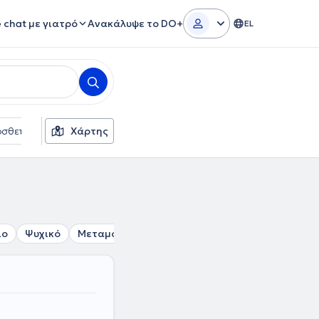
e chat με γιατρό
Ανακάλυψε το DO+
EL
σθετα φίλτρα
Χάρτης
Γλώσσες
Ασφαλιστικές εταιρείες
ιο
Ψυχικό
Μεταμόρφωση
Νέο Ψυχικό
Νέα Φιλοθέη