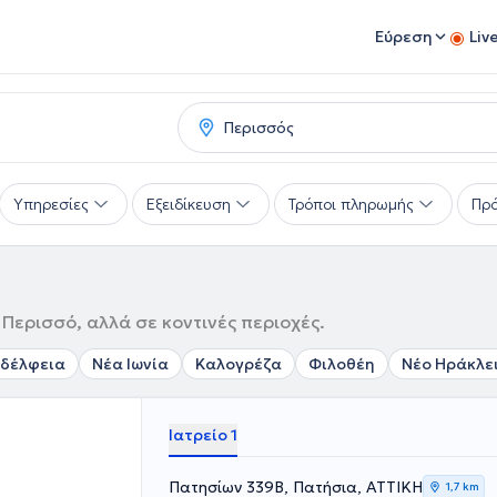
Εύρεση
Liv
Υπηρεσίες
Εξειδίκευση
Τρόποι πληρωμής
Πρό
Περισσό, αλλά σε κοντινές περιοχές.
αδέλφεια
Νέα Ιωνία
Καλογρέζα
Φιλοθέη
Νέο Ηράκλε
Ιατρείο 1
Πατησίων 339Β, Πατήσια, ΑΤΤΙΚΗ
1,7 km