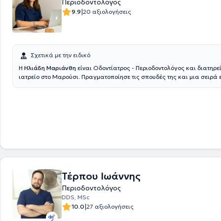
Περιοδοντολόγος
|
9.9
20 αξιολογήσεις
Σχετικά με την ειδικό
Η
Ηλιάδη Μαριάνθη
είναι Οδοντίατρος - Περιοδοντολόγος και διατηρεί
ιατρείο στο Μαρούσι. Πραγματοποίησε τις σπουδές της και μια σειρά 
στην εμφυτευματολογία και στην προσθετική σε πανεπιστήμια της Γερμ
ολοκλήρωσε μεταπτυχιακές σπουδές στην περιοδοντολογία. Τέλος, δια
έχοντας εργαστεί σε κλινικές της Γερμανίας.
Τέρπου Ιωάννης
Περιοδοντολόγος
DDS, MSc
|
10.0
27 αξιολογήσεις