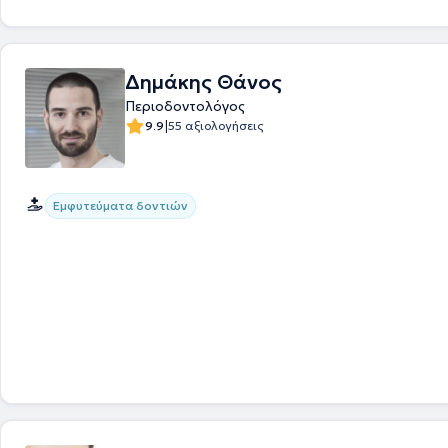
στην προσθετική αποκατάσταση ελλειμμάτων προσώπου επί εμφυτευ
Εκπαιδεύτηκε στο PRGF (αυξητικοί παράγοντες πλάσματος) στη Vitori
και στην Αισθητική Οδοντιατρική και στα Εμφυτεύματα ζιρκονίας στο
Γερμανίας. Τέλος, είναι ιδρυτικό μέλος του Leading Ladies in Dentistry
Δημάκης Θάνος
επιστημονική πρόεδρος της αγγλικής εταιρείας "Identality", καθώς κα
την Ελλάδα του Ιδρύματος CleanImplant Foundation.
Περιοδοντολόγος
|
9.9
55 αξιολογήσεις
Εμφυτεύματα δοντιών