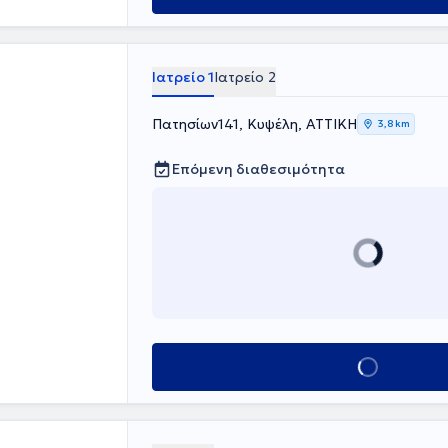
μάτων.
a της Ισπανίας
 Μόναχο της
 και
Ιατρείο 1
Ιατρείο 2
ι πρέσβης για
Πατησίων141, Κυψέλη, ΑΤΤΙΚΗ
3,8 km
Επόμενη διαθεσιμότητα
Κλείσε ραντεβού