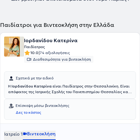
Παιδίατροι για Βιντεοκλήση στην Ελλάδα
Ιορδανίδου Κατερίνα
Παιδίατρος
|
10.0
74 αξιολογήσεις
Διαθεσιμότητα για βιντεοκλήση
Σχετικά με την ειδικό
Η
Ιορδανίδου Κατερίνα
είναι Παιδίατρος στην Θεσσαλονίκη. Είναι
απόφοιτος της Ιατρικής Σχολής του Πανεπιστημίου Θεσσαλίας και
τον Σεπτέμβριο του 2019 απέκτησε τον τίτλο ειδικότητας
Παιδιατρικής κατόπιν εξετάσεων. Ξεκίνησε την ειδικότητα της στην
Επίσκεψη μέσω βιντεοκλήσης
Παιδιατρική Κλινική του Γενικού Νοσοκομείου Καβάλας και στην
Δες το κόστος
συνέχεια μετέβη στο Ηνωμένο Βασίλειο. Εκπαιδεύτηκε αρχικά στην
Μονάδα Νεογνών του Barnet Hospital στο Λονδίνο και έπειτα στο
Evelina London Children’s Hospital, όπου απέκτησε εκτενή εμπείρα
στην γενική παιδιατρική, στην παιδιατρική καρδιολογία και στο
Βιντεοκλήση
Ιατρείο 1
τμήμα επειγόντων περιστατικών. Μετεκπαιδεύτηκε στην