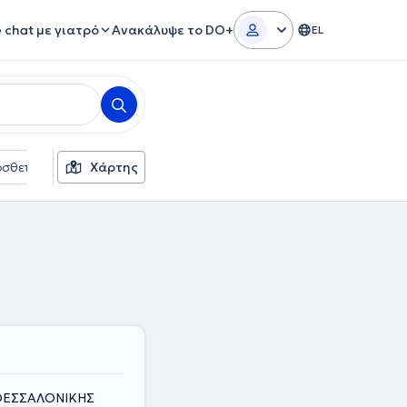
e chat με γιατρό
Ανακάλυψε το DO+
EL
σθετα φίλτρα
Χάρτης
Γλώσσες
Ασφαλιστικές εταιρείες
 ΘΕΣΣΑΛΟΝΙΚΗΣ