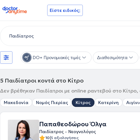
doctoranytime
Είστε ειδικός;
DO+ Προνομιακές τιμές
Διαθεσιμότητα
5
Παιδίατροι κοντά στο Κίτρο
Δεν βρέθηκαν Παιδίατροι με online ραντεβού στο Κίτρο, 
Μακεδονία
Νομός Πιερίας
Κίτρος
Κατερίνη
Αιγίνι
Παπαθεοδώρου Όλγα
Παιδίατρος - Νεογνολόγος
|
10
5 αξιολογήσεις