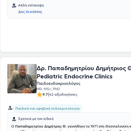
Απλή επίσκεψη
Δες το κόστος
Δρ. Παπαδημητρίου Δημήτριος Θ
Pediatric Endocrine Clinics
Παιδοενδοκρινολόγος
MD, MSc, PhD
|
9.7
42 αξιολογήσεις
Παιδική και εφηβική ενδοκρινολογία
Σχετικά με τον ειδικό
Ο
Παπαδημητρίου Δημήτρης Θ.
γεννήθηκε το 1971 στη Θεσσαλονίκη