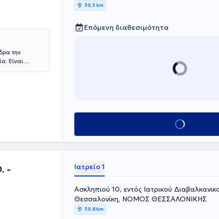
39,3 km
Επόμενη διαθεσιμότητα
δρα την
α. Είναι
Ειδικεύθηκε στο
και στη
ή και Μ.Ε.Ν.Ν
ς πολύτιμη
υνεργάζεται ως
οντας
ιδιαίτερη
Κλείσε ραντεβού
εξατομικευμένη
ύνης με κάθε
σιγουριά,
 εξηγεί με
Ιατρείο 1
. -
Ασκληπιού 10, εντός Ιατρικού Διαβαλκανικ
Θεσσαλονίκη, ΝΟΜΟΣ ΘΕΣΣΑΛΟΝΙΚΗΣ
39,8 km