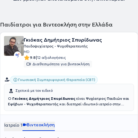
Παιδίατροι για Βιντεοκλήση στην Ελλάδα
Γκιόκας Δημήτριος Σπυρίδωνας
Παιδοψυχίατρος - Ψυχοθεραπευτής
MD
|
9.8
12 αξιολογήσεις
Διαθεσιμότητα για βιντεοκλήση
Γνωσιακή Συμπεριφορική Θεραπεία (CBT)
Σχετικά με τον ειδικό
Ο
Γκιόκας Δημήτριος Σπυρίδωνας
είναι
Ψυχίατρος Παιδιών και
Εφήβων - Ψυχοθεραπευτής
και διατηρεί ιδιωτικό ιατρείο στην
Καλαμαριά Θεσσαλονίκης. Είναι απόφοιτος της Ιατρικής Σχολής
του Αριστοτελείου Πανεπιστημίου Θεσσαλονίκης (ΑΠΘ),
διπλωματούχος Ιατρικού Βελονισμού και εξειδικευμένος στη
Βιντεοκλήση
Ιατρείο 1
Γνωστική Συμπεριφορική Ψυχοθεραπεία (CBT)
, με πολυετή
εμπειρία σε δημόσια νοσοκομεία όπως στο Γενικό Νοσοκομείο
Θεσσαλονίκης Ιπποκράτειο, στο 424 Γενικό Στρατιωτικό