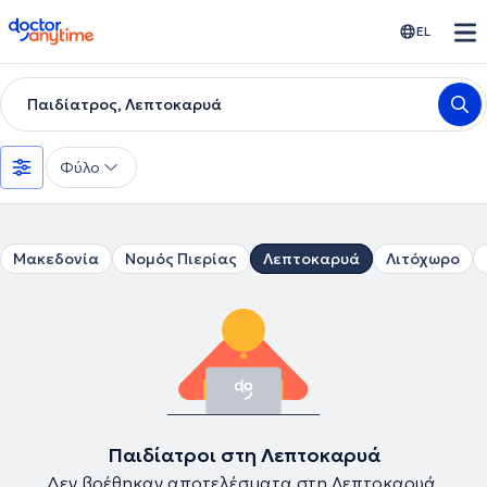
doctoranytime
EL
Παιδίατρος, Λεπτοκαρυά
Φύλο
Μακεδονία
Νομός Πιερίας
Λεπτοκαρυά
Λιτόχωρο
Παιδίατροι στη Λεπτοκαρυά
Δεν βρέθηκαν αποτελέσματα στη Λεπτοκαρυά.