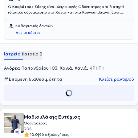
Ο
Κουβάτσος Σάκης
είναι Χειρουργός Οδοντίατρος και διατηρεί
ιδιωτικό οδοντιατρείο στα Χανιά και στα Κουνουπιδιανά. Είναι
απόφοιτος της Οδοντιατρικής σχολής του Εθνικού &
Καποδιστριακού Πανεπιστημίου Αθηνών και διαθέτει πολυετή
Καθαρισμός δοντιών
εμπειρία. Τέλος, έχει συμμετάσχει σε πληθώρα ιατρικών συνεδρίων
Δες το κόστος
και έχει παρακολουθήσει επιστημονικά σεμινάρια.
Ιατρείο 1
Ιατρείο 2
Aνδρέα Παπανδρέου 103, Χανιά, Χανιά, ΚΡΗΤΗ
Επόμενη διαθεσιμότητα
Κλείσε ραντεβού
Μαθιουλάκης Ευτύχιος
Οδοντίατρος
DDS
|
10.0
96 αξιολογήσεις