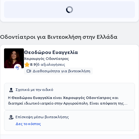
οδοντιάτρου.
Οδοντίατροι για Βιντεοκλήση στην Ελλάδα
Θεοδώρου Ευαγγελία
Χειρουργός Οδοντίατρος
|
8.9
6 αξιολογήσεις
Διαθεσιμότητα για βιντεοκλήση
Σχετικά με την ειδικό
Η
Θεοδώρου Ευαγγελία
είναι
Χειρουργός Οδοντίατρος
και
διατηρεί ιδιωτικό ιατρείο στην Αργυρούπολη. Είναι απόφοιτη της
Οδοντιατρικής Σχολής του Εθνικού και Καποδιστριακού
Πανεπιστημίου Αθηνών, καθώς και παρακολουθεί τις
Επίσκεψη μέσω βιντεοκλήσης
μεταπτυχιακές της σπουδές στην Προχωρημένη Ενδοδοντία στο
Δες το κόστος
Πανεπιστήμιο της Σιένα, στην Ιταλία. Η ιατρός προσφέρει
ολοκληρωμένες και σύγχρονες οδοντιατρικές υπηρεσίες, με έμφαση
στη διατήρηση της στοματικής υγείας, την αισθητική και την