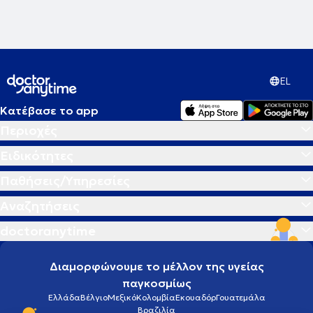
EL
Κατέβασε το app
Περιοχές
Ειδικότητες
Παθήσεις/Υπηρεσίες
Αναζητήσεις
doctoranytime
Διαμορφώνουμε το μέλλον της υγείας
παγκοσμίως
Ελλάδα
Βέλγιο
Μεξικό
Κολομβία
Εκουαδόρ
Γουατεμάλα
Βραζιλία