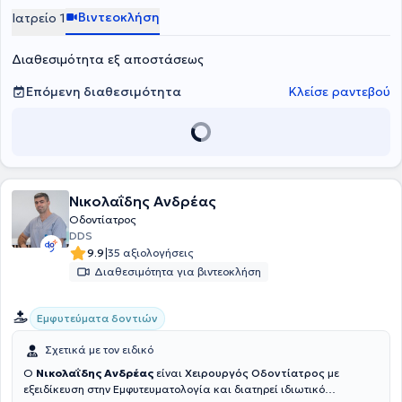
ανώδυνη προσέγγιση θεραπείας. Το ιδιωτικό της ιατρείο είναι
Βιντεοκλήση
Ιατρείο 1
πλήρως εξοπλισμένο, προσφέροντας εξατομικευμένη φροντίδα σε
ενήλικες και παιδιά, ενώ δίνει ιδιαίτερη βαρύτητα στην πρόληψη
Διαθεσιμότητα εξ αποστάσεως
και την έγκαιρη παρέμβαση. Παράλληλα, είναι πιστοποιημένη στην
Προχωρημένη Υποστήριξη της Ζωής (ALS) από το European
Resuscitation Council, διασφαλίζοντας υψηλά πρότυπα ασφάλειας
Επόμενη διαθεσιμότητα
Κλείσε ραντεβού
και φροντίδας.
Νικολαΐδης Ανδρέας
Οδοντίατρος
DDS
|
9.9
35 αξιολογήσεις
Διαθεσιμότητα για βιντεοκλήση
Εμφυτεύματα δοντιών
Σχετικά με τον ειδικό
Ο
Νικολαΐδης Ανδρέας
είναι
Χειρουργός
Οδοντίατρος
με
εξειδίκευση στην Εμφυτευματολογία και διατηρεί ιδιωτικό