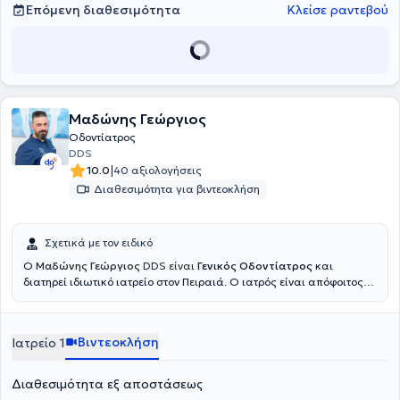
Επόμενη διαθεσιμότητα
Κλείσε ραντεβού
Μαδώνης Γεώργιος
Οδοντίατρος
DDS
|
10.0
40 αξιολογήσεις
Διαθεσιμότητα για βιντεοκλήση
Σχετικά με τον ειδικό
Ο
Μαδώνης Γεώργιος
DDS είναι
Γενικός Οδοντίατρος
και
διατηρεί ιδιωτικό ιατρείο στον Πειραιά. Ο ιατρός είναι απόφοιτος
της Οδοντιατρικής Σχολής του Πανεπιστημίου Ιατρικής
Φιλιππούπολης. Παράλληλα, υπηρέτησε ως Οπλίτης Οδοντίατρος
στον Ελληνικό Στρατό, με τοποθέτηση στην Κω. Επενδύοντας
Βιντεοκλήση
Ιατρείο 1
διαρκώς στην επιστημονική του κατάρτιση, έχει εξειδικευθεί στα
οδοντικά εμφυτεύματα μέσω της Εταιρείας Οδοντοστοματολογικής
Ερεύνης, ενώ έχει συμμετάσχει σε πληθώρα σεμιναρίων και
Διαθεσιμότητα εξ αποστάσεως
πρακτικών εργαστηρίων που καλύπτουν ένα ευρύ φάσμα της