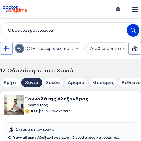
doctoranytime
EL
Οδοντίατρος, Χανιά
DO+ Προνομιακές τιμές
Διαθεσιμότητα
Υ
12
Οδοντίατροι στα Χανιά
Κρήτη
Χανιά
Σούδα
Δράμια
Κίσσαμος
Ρέθυμνο
Γιανναδάκης Αλέξανδρος
Οδοντίατρος
|
10.0
59 αξιολογήσεις
Σχετικά με τον ειδικό
Ο
Γιανναδάκης Αλέξανδρος
είναι Οδοντίατρος και διατηρεί