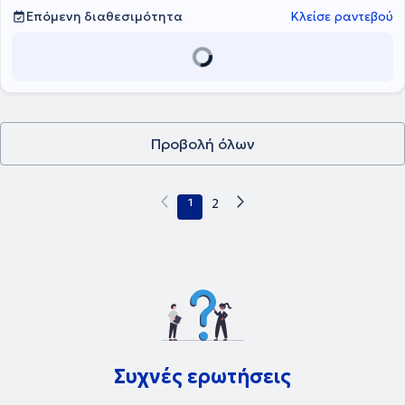
σύγχρονης οδοντιατρικής. Ενδεικτικά, έχει εκπαιδευτεί σε τεχνικές
Επόμενη διαθεσιμότητα
Κλείσε ραντεβού
οστικής ανάπλασης, ανύψωση ιγμορείου, αισθητικές
αποκαταστάσεις όπως οι κεραμικές όψεις, καθώς και στη χρήση
ενδοστοματικών συσκευών για την αντιμετώπιση Κρανιογναθικών
Διαταραχών. Η συνεχής επιμόρφωση και η αφοσίωση στην παροχή
υψηλής ποιότητας υπηρεσιών αποτελούν βασικούς άξονες της
επαγγελματικής του φιλοσοφίας.
Προβολή όλων
1
2
Συχνές ερωτήσεις