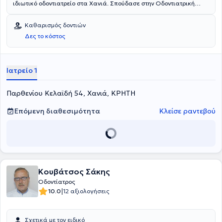
ιδιωτικό οδοντιατρείο στα Χανιά. Σπούδασε στην Οδοντιατρική
Σχολή της Σόφιας και μετεκπευδεύτηκε στην Εμφυτευματολογία από
την Επιστημονική Εταιρεία Χειρουργικής Στόματος. Ο ιατρός
Καθαρισμός δοντιών
πραγματοποίησε την πρακτική του άσκηση στο Ναυτικό Νοσοκομείο
Δες το κόστος
Αθηνών. Διαθέτει εμπειρία και είναι μέλος του Οδοντιατρικού
Συλλόγου Χανίων.
Ιατρείο 1
Παρθενίου Κελαϊδή 54, Χανιά, ΚΡΗΤΗ
Επόμενη διαθεσιμότητα
Κλείσε ραντεβού
Κουβάτσος Σάκης
Οδοντίατρος
|
10.0
12 αξιολογήσεις
Σχετικά με τον ειδικό