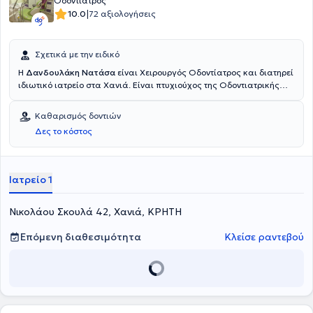
Οδοντίατρος
|
10.0
72 αξιολογήσεις
Σχετικά με την ειδικό
Η
Δανδουλάκη Νατάσα
είναι Χειρουργός Οδοντίατρος και διατηρεί
ιδιωτικό ιατρείο στα Χανιά. Είναι πτυχιούχος της Οδοντιατρικής
Σχολής του Εθνικού και Καποδιστριακού Πανεπιστημίου Αθηνών.
Στο οδοντιατρείο της προσφέρει πληθώρα υπηρεσιών,
Καθαρισμός δοντιών
εξατομικευμένες για τις ανάγκες του εκάστοτε ασθενούς.
Δες το κόστος
Ιατρείο 1
Νικολάου Σκουλά 42, Χανιά, ΚΡΗΤΗ
Επόμενη διαθεσιμότητα
Κλείσε ραντεβού