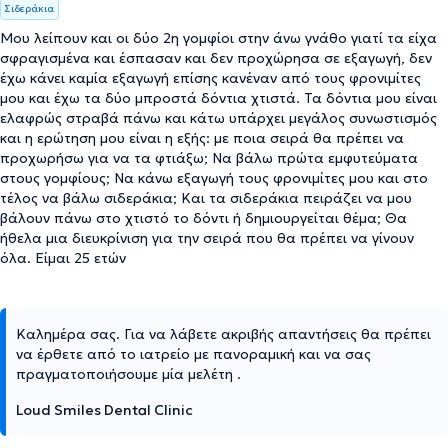
Σιδεράκια
Μου λείπουν και οι δύο 2η γομφίοι στην άνω γνάθο γιατί τα είχα
σφραγισμένα και έσπασαν και δεν προχώρησα σε εξαγωγή, δεν
έχω κάνει καμία εξαγωγή επίσης κανέναν από τους φρονιμίτες
μου και έχω τα δύο μπροστά δόντια χτιστά. Τα δόντια μου είναι
ελαφρώς στραβά πάνω και κάτω υπάρχει μεγάλος συνωστισμός
και η ερώτηση μου είναι η εξής: με ποια σειρά θα πρέπει να
προχωρήσω για να τα φτιάξω; Να βάλω πρώτα εμφυτεύματα
στους γομφίους; Να κάνω εξαγωγή τους φρονιμίτες μου και στο
τέλος να βάλω σιδεράκια; Και τα σιδεράκια πειράζει να μου
βάλουν πάνω στο χτιστό το δόντι ή δημιουργείται θέμα; Θα
ήθελα μια διευκρίνιση για την σειρά που θα πρέπει να γίνουν
όλα. Είμαι 25 ετών
Καλημέρα σας. Για να λάβετε ακριβής απαντήσεις θα πρέπει
να έρθετε από το ιατρείο με πανοραμική και να σας
πραγματοποιήσουμε μία μελέτη .
Loud Smiles Dental Clinic