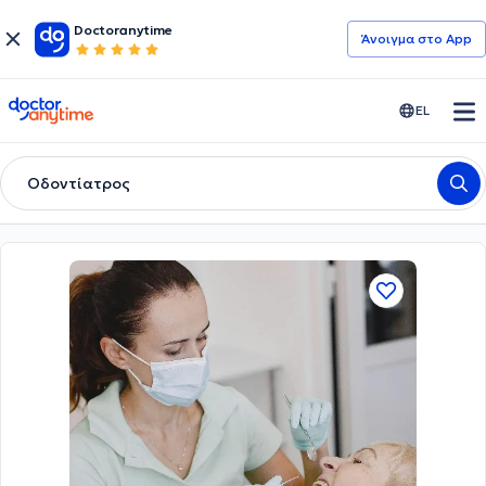
Doctoranytime
Άνοιγμα στο App
doctoranytime
EL
Οδοντίατρος