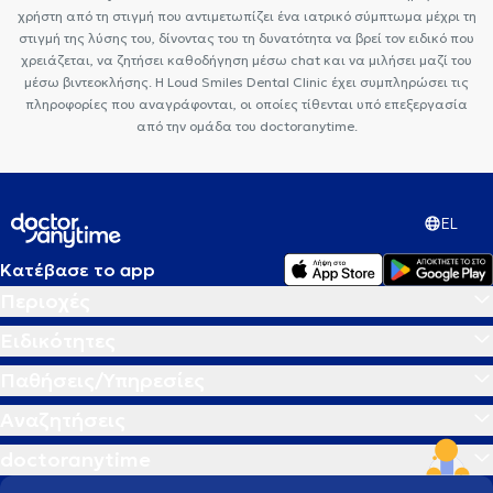
χρήστη από τη στιγμή που αντιμετωπίζει ένα ιατρικό σύμπτωμα μέχρι τη
στιγμή της λύσης του, δίνοντας του τη δυνατότητα να βρεί τον ειδικό που
χρειάζεται, να ζητήσει καθοδήγηση μέσω chat και να μιλήσει μαζί του
μέσω βιντεοκλήσης. Η Loud Smiles Dental Clinic έχει συμπληρώσει τις
πληροφορίες που αναγράφονται, οι οποίες τίθενται υπό επεξεργασία
από την ομάδα του doctoranytime.
EL
Κατέβασε το app
Περιοχές
Ειδικότητες
Παθήσεις/Υπηρεσίες
Αναζητήσεις
doctoranytime