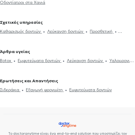
Οδοντίατροι στα Χανιά
Σχετικές υπηρεσίες
Καθαρισμός δοντιών
Λεύκανση δοντιών
Προσθετική
Σφράγισμα δοντιού
Ουλίτιδα - περιοδοντίτιδα
Εξαγωγή
φρονιμίτη
Εξαγωγή δοντιού
Εμφυτεύματα δοντιών
Άρθρα υγείας
Απονεύρωση
Απόστημα δοντιού
Ξηροστομία
Αφθώδης
Botox
Εμφυτεύματα δοντιών
Λεύκανση δοντιών
Υαλουρονικό
στοματίτιδα
Υαλουρονικό Οξύ - Fillers
Όψεις ρητίνης
Όψεις
Οξύ - Fillers
Καθαρισμός δοντιών
Ουλίτιδα - περιοδοντίτιδα
Πορσελάνης
Σιδεράκια
Γέφυρα δοντιών
Botox
Διάφανα
Ροχαλητό
Όψεις Πορσελάνης
Σφράγισμα δοντιού
σιδεράκια
Αισθητική οδοντιατρική
Ερωτήσεις και Απαντήσεις
Σιδεράκια
Εξαγωγή φρονιμίτη
Εμφυτεύματα δοντιών
Το doctoranytime είναι ένα end-to-end solution που υποστηρίζει τον