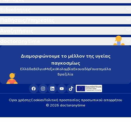
Ειδικότητες
Παθήσεις/Υπηρεσίες
Αναζητήσεις
doctoranytime
Διαμορφώνουμε το μέλλον της υγείας
παγκοσμίως
Ελλάδα
Βέλγιο
Μεξικό
Κολομβία
Εκουαδόρ
Γουατεμάλα
Βραζιλία
Οροι χρήσης
Cookies
Πολιτική προστασίας προσωπικού απορρήτου
© 2026 doctoranytime