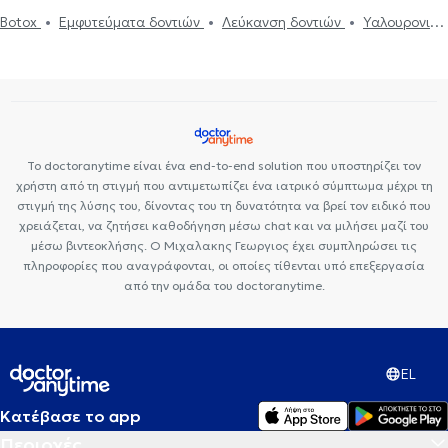
Απονεύρωση
Απόστημα δοντιού
Ξηροστομία
Αφθώδης
Botox
Εμφυτεύματα δοντιών
Λεύκανση δοντιών
Υαλουρονικό
στοματίτιδα
Υαλουρονικό Οξύ - Fillers
Όψεις ρητίνης
Όψεις
Οξύ - Fillers
Καθαρισμός δοντιών
Ουλίτιδα - περιοδοντίτιδα
Πορσελάνης
Σιδεράκια
Γέφυρα δοντιών
Botox
Διάφανα
Ροχαλητό
Όψεις Πορσελάνης
Σφράγισμα δοντιού
σιδεράκια
Αισθητική οδοντιατρική
Το doctoranytime είναι ένα end-to-end solution που υποστηρίζει τον
χρήστη από τη στιγμή που αντιμετωπίζει ένα ιατρικό σύμπτωμα μέχρι τη
στιγμή της λύσης του, δίνοντας του τη δυνατότητα να βρεί τον ειδικό που
χρειάζεται, να ζητήσει καθοδήγηση μέσω chat και να μιλήσει μαζί του
μέσω βιντεοκλήσης. Ο Μιχαλακης Γεωργιος έχει συμπληρώσει τις
πληροφορίες που αναγράφονται, οι οποίες τίθενται υπό επεξεργασία
από την ομάδα του doctoranytime.
EL
Κατέβασε το app
Περιοχές