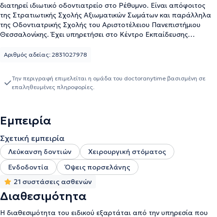
διατηρεί ιδιωτικό οδοντιατρείο στο Ρέθυμνο. Είναι απόφοιτος
της Στρατιωτικής Σχολής Αξιωματικών Σωμάτων και παράλληλα
της Οδοντιατρικής Σχολής του Αριστοτέλειου Πανεπιστήμιου
Θεσσαλονίκης. Έχει υπηρετήσει στo Κέντρο Εκπαίδευσης
Υγειονομικού, διατέλεσε επιμελητής της Γναθοχειρουργικής
κλινικής του 424 Στρατιωτικού Νοσοκομείου Θεσσαλονίκης από
Αριθμός αδείας: 2831027978
2002 ως 2007 και από το 2008 είναι υπεύθυνος της
οδοντιατρικής Υπηρεσίας στη Μονάδα - Κέντρο κατάταξης του
Την περιγραφή επιμελείται η ομάδα του doctoranytime βασισμένη σε
Στρατού Ξηράς στο Ρέθυμνο. Στα ιδιαίτερα κλινικά του
επαληθευμένες πληροφορίες.
ενδιαφέροντα κυρίαρχη θέση έχει η αντιμετώπιση των οδοντικών
παθήσεων (οξεία επείγοντα περιστατικά, προληπτικές
θεραπείες, έως πλήρεις προσθετικές αποκαταστάσεις) πάντα με
Εμπειρία
γνώμονα την υγεία και ασφάλεια των ασθενών του, στα πλαίσια
του θεσμού του οικογενειακού οδοντιάτρου.
Σχετική εμπειρία
Λεύκανση δοντιών
Χειρουργική στόματος
Ενδοδοντία
Όψεις πορσελάνης
21 συστάσεις ασθενών
Διαθεσιμότητα
Η διαθεσιμότητα του ειδικού εξαρτάται από την υπηρεσία που