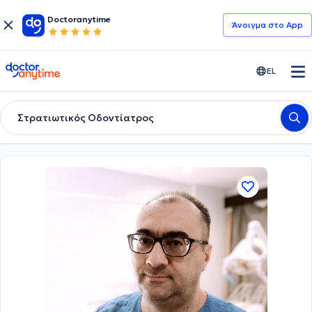
Doctoranytime
Άνοιγμα στο App
doctoranytime
EL
Στρατιωτικός Οδοντίατρος