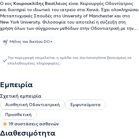
O κος
Κουρουκλίδης Βασίλειος
είναι Χειρουργός Οδοντίατρος
και διατηρεί το ιδιωτικό του ιατρείο στα Χανιά. Έχει ολοκληρώσει
Μεταπτυχιακές Σπουδές στο University of Manchester και στο
New York University. Φιλοσοφία του αποτελεί η σύζευξη στη
χρήση όλων των σύγχρονων μεθόδων στην Οδοντιατρική με την
παραδοσιακή προσέγγιση στις ανάγκες κάθε ασθενούς. Αξίζει να
σημειωθεί ότι ο ιατρός, εκτός του ιδιωτικού του ιατρείου, έχει
Μέλος του δικτύου DO+
παράσχει εθελοντικά τις υπηρεσίες του σε θύματα
ενδοοικογενειακής βίας. Τέλος, ο ιατρός αναλαμβάνει πλήθος
Την περιγραφή επιμελείται η ομάδα του doctoranytime βασισμένη σε
περιστατικών που άπτονται όλου του φάσματος της Ειδικότητάς
επαληθευμένες πληροφορίες.
του ενώ εξειδικεύεται στην Αισθητική Οδοντιατρική, την
Προσθετική και τα Εμφυτεύματα.
Εμπειρία
Σχετική εμπειρία
Αισθητική Οδοντιατρική
Εμφυτεύματα
Προσθετική
19 συστάσεις ασθενών
Διαθεσιμότητα