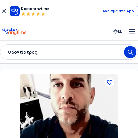
Doctoranytime
Άνοιγμα στο App
doctoranytime
EL
Οδοντίατρος