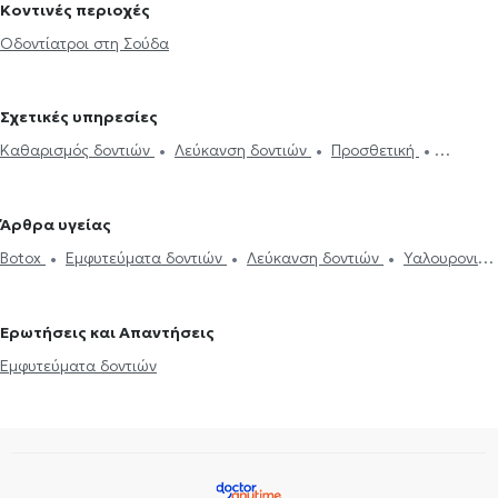
Κοντινές περιοχές
Οδοντίατροι στη Σούδα
Σχετικές υπηρεσίες
Καθαρισμός δοντιών
Λεύκανση δοντιών
Προσθετική
Σφράγισμα δοντιού
Ουλίτιδα - περιοδοντίτιδα
Εξαγωγή
φρονιμίτη
Εξαγωγή δοντιού
Εμφυτεύματα δοντιών
Άρθρα υγείας
Απονεύρωση
Απόστημα δοντιού
Ξηροστομία
Αφθώδης
Botox
Εμφυτεύματα δοντιών
Λεύκανση δοντιών
Υαλουρονικό
στοματίτιδα
Υαλουρονικό Οξύ - Fillers
Όψεις ρητίνης
Όψεις
Οξύ - Fillers
Καθαρισμός δοντιών
Ουλίτιδα - περιοδοντίτιδα
Πορσελάνης
Σιδεράκια
Γέφυρα δοντιών
Botox
Διάφανα
Ροχαλητό
Όψεις Πορσελάνης
Σφράγισμα δοντιού
σιδεράκια
Αισθητική οδοντιατρική
Ερωτήσεις και Απαντήσεις
Εμφυτεύματα δοντιών