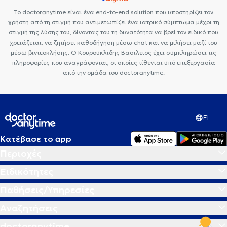
Το doctoranytime είναι ένα end-to-end solution που υποστηρίζει τον
χρήστη από τη στιγμή που αντιμετωπίζει ένα ιατρικό σύμπτωμα μέχρι τη
στιγμή της λύσης του, δίνοντας του τη δυνατότητα να βρεί τον ειδικό που
χρειάζεται, να ζητήσει καθοδήγηση μέσω chat και να μιλήσει μαζί του
μέσω βιντεοκλήσης. Ο Κουρουκλιδης Βασιλειος έχει συμπληρώσει τις
πληροφορίες που αναγράφονται, οι οποίες τίθενται υπό επεξεργασία
από την ομάδα του doctoranytime.
EL
Κατέβασε το app
Περιοχές
Ειδικότητες
Παθήσεις/Υπηρεσίες
Αναζητήσεις
doctoranytime