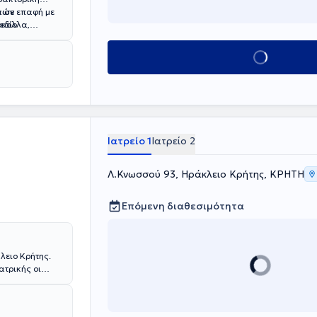
ά σε επαφή με
ικών
όκολλα,
εδίο
Παραμένει
γνώση των
ύματα και την
Κλείσε ραντεβού
τα στην
07
εξόπλισε το
ρακλείου
ας τις
.
Ιατρείο 1
Ιατρείο 2
Λ.Κνωσσού 93, Ηράκλειο Κρήτης, ΚΡΗΤΗ
Επόμενη διαθεσιμότητα
λειο Κρήτης.
ατρικής οι
οδοντιατρικό
οσθετική
μβάσεις