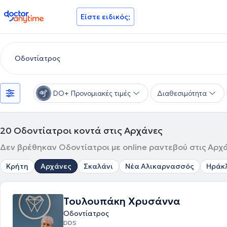
doctoranytime
Είστε ειδικός;
DO+ Προνομιακές τιμές
Διαθεσιμότητα
20
Οδοντίατροι κοντά στις Αρχάνες
Δεν βρέθηκαν Οδοντίατροι με online ραντεβού στις Αρχά
Κρήτη
Αρχάνες
Σκαλάνι
Νέα Αλικαρνασσός
Ηράκλ
Τουλουπάκη Χρυσάννα
Οδοντίατρος
DDS