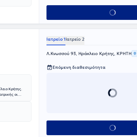
α Παιδοδοντία
Κλείσε ραντεβού
Ιατρείο 1
Ιατρείο 2
Λ.Κνωσσού 93, Ηράκλειο Κρήτης, ΚΡΗΤΗ
Επόμενη διαθεσιμότητα
λειο Κρήτης.
ατρικής οι
οδοντιατρικό
οσθετική
μβάσεις
α Παιδοδοντία
Κλείσε ραντεβού