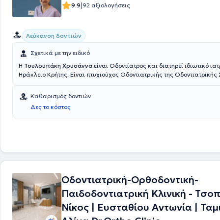
|
9.9
92 αξιολογήσεις
Λεύκανση δοντιών
Σχετικά με την ειδικό
Η
Τουλουπάκη Χρυσάννα
είναι Οδοντίατρος και διατηρεί ιδιωτικό ιατ
Ηράκλειο Κρήτης. Είναι πτυχιούχος Οδοντιατρικής της Οδοντιατρικής 
Αριστοτελείου Πανεπιστημίου Θεσσαλονίκης. Έχει εργαστεί ως Οδοντ
ιδιωτικά ιατρεία, αναλαμβάνοντας περιστατικά ενδοδοντίας, περιοδο
Καθαρισμός δοντιών
γενικής οδοντιατρικής, ενώ διετέλεσε εξωτερικός συνεργάτης οδοντια
Δες το κόστος
περιοχή του Ηρακλείου. Στο πλαίσιο της συνεχούς επιμόρφωσής της 
κάθε χρόνο σημαντικό αριθμό συνεδρίων και διαδικτυακών σεμιναρίω
αξίζει να αναφερθεί η εξειδίκευσή της στην αισθητική οδοντιατρική, 
και τη λεύκανση δοντιών.
Οδοντιατρική-Ορθοδοντική-
Παιδοδοντιατρική Κλινική - Τσο
Νίκος | Ευσταθίου Αντωνία | Τα