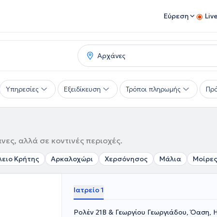
Εύρεση
Liv
Υπηρεσίες
Εξειδίκευση
Τρόποι πληρωμής
Πρό
νες, αλλά σε κοντινές περιοχές.
ειο Κρήτης
Αρκαλοχώρι
Χερσόνησος
Μάλια
Μοίρε
Ιατρείο 1
Ρολέν 21Β & Γεωργίου Γεωργιάδου, Όαση, 