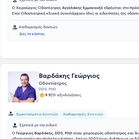
Ο Xειρούργος Oδοντίατρος
Αγγελάκης Εμμανουήλ
εδρέυεται στο Ηράκ
Στην Οδοντιατρική κλινική συνυπάρχουν όλες οι ειδικότητες της οδοντι
οποίες διεξάγονται απο τους καταξιομένους ιατρούς μας. Το έμπειρο 
προσωπικό μας ασχολείται με: Αισθητική οδοντιατρική(Λέυκανση) Πρ
Καθαρισμός δοντιών
Οδοντιατρική Περιοδοντική Θεραπεία Εμφυτέυματα Χειρουργικές Επε
Δες το κόστος
στόματος Ορθοδοντική Θεραπεία Προληπτική Οδοντιατρική Ενδοδοντί
Διεξαγωγή Πανοραμικών Ακτινογραφιών
Βαρδάκης Γεώργιος
Οδοντίατρος
DDS, PhD
|
9.9
15 αξιολογήσεις
Εμφυτεύματα δοντιών
Καθαρισμός δοντιών
Σχετικά με τον ειδικό
Ο
Γεώργιος Βαρδάκης, DDS, PhD
είναι χειρουργός οδοντίατρος και δι
οδοντιατρείο στο Ηράκλειο Κρήτης. Από το
2002
είναι
Διδάκτωρ
με δι