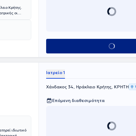
λειο Κρήτης.
ατρικής οι
οδοντιατρικό
οσθετική
μβάσεις
α Παιδοδοντία
Κλείσε ραντεβού
Ιατρείο 1
Χάνδακος 34, Ηράκλειο Κρήτης, ΚΡΗΤΗ
Επόμενη διαθεσιμότητα
ατηρεί ιδιωτικό
δακτορική