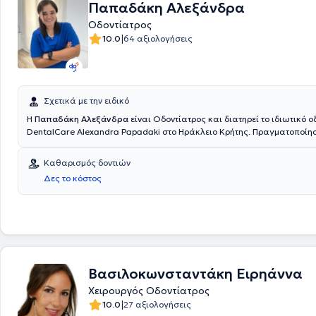
Παπαδάκη Αλεξάνδρα
Οδοντίατρος
|
10.0
64 αξιολογήσεις
Σχετικά με την ειδικό
Η
Παπαδάκη Αλεξάνδρα
είναι Οδοντίατρος και διατηρεί το ιδιωτικό ο
DentalCare Alexandra Papadaki στο Ηράκλειο Κρήτης. Πραγματοποίησ
της στην Οδοντιατρική σχολή του Universitate De Medicina si Farmacie
Ρουμανίας. Διαθέτει κλινική εμπειρία και κατάρτιση, έχοντας εργαστεί
Καθαρισμός δοντιών
Νοσοκομείο Ηρακλείου "Βενιζέλειο - Πανάνειο". Στο ιδιωτικό της ιατρε
Δες το κόστος
πλήθος υπηρεσιών, εξατομικευμένες για τις ανάγκες εκάστοτε ασθεν
Βασιλοκωνσταντάκη Ειρηάννα
Χειρουργός Οδοντίατρος
|
10.0
27 αξιολογήσεις