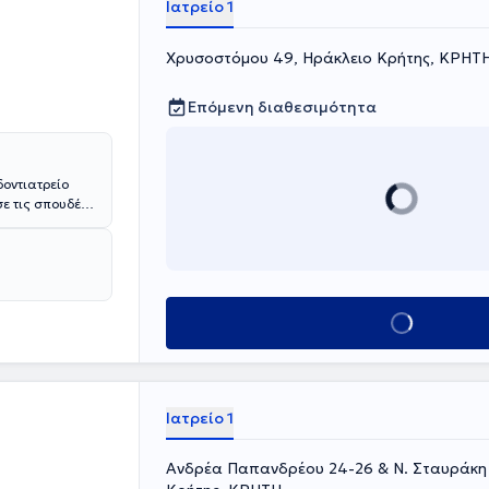
Ιατρείο 1
Χρυσοστόμου 49, Ηράκλειο Κρήτης, ΚΡΗΤ
Επόμενη διαθεσιμότητα
δοντιατρείο
ε τις σπουδές
 της
 στο Γενικό
ίο προσφέρει
ούς.
Κλείσε ραντεβού
Ιατρείο 1
Ανδρέα Παπανδρέου 24-26 & Ν. Σταυράκη 