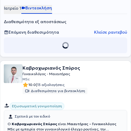
υπογονιμότητας, πολυκυστικές ωοθήκες, εμμηνόπαυση, διαταραχές
περιόδου στην εφηβεία. Η φράση που συνοψίζει την δουλειά της
Βιντεοκλήση
Ιατρείο 1
είναι : "H επιστήμη αρωγός στην υγεία της γυναίκας".
Διαθεσιμότητα εξ αποστάσεως
Επόμενη διαθεσιμότητα
Κλείσε ραντεβού
Καβροχωριανός Σπύρος
Γυναικολόγος - Μαιευτήρας
MSc
|
10.0
13 αξιολογήσεις
Διαθεσιμότητα για βιντεοκλήση
Εξωσωματική γονιμοποίηση
Σχετικά με τον ειδικό
Ο
Καβροχωριανός Σπύρος
είναι
Μαιευτήρας – Γυναικολόγος
MSc
με εμπειρία στον γυναικολογικό έλεγχο ρουτίνας, την