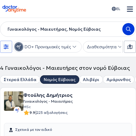
doctoranytime
EL
Γυναικολόγος - Μαιευτήρας, Νομός Εύβοιας
DO+ Προνομιακές τιμές
Διαθεσιμότητα
Υ
4
Γυναικολόγοι - Μαιευτήρες στον νομό Εύβοιας
Στερεά Ελλάδα
Νομός Εύβοιας
Αλιβέρι
Αμάρυνθος
Φτούλης Δημήτριος
Γυναικολόγος - Μαιευτήρας
MSc
|
9.9
223 αξιολογήσεις
Σχετικά με τον ειδικό