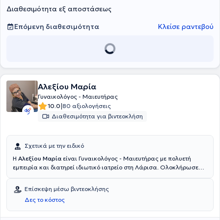
Διαθεσιμότητα εξ αποστάσεως
Επόμενη διαθεσιμότητα
Κλείσε ραντεβού
Αλεξίου Μαρία
Γυναικολόγος - Μαιευτήρας
|
10.0
80 αξιολογήσεις
Διαθεσιμότητα για βιντεοκλήση
Σχετικά με την ειδικό
Η
Αλεξίου Μαρία
είναι Γυναικολόγος - Μαιευτήρας με πολυετή
εμπειρία και διατηρεί ιδιωτικό ιατρείο στη Λάρισα. Ολοκλήρωσε
την ειδικότητά της στο Πανεπιστημιακό Νοσοκομείο Ηρακλείου
Κρήτης. Έχει διατελέσει Επιμελήτρια στο Γενικό Νοσοκομείο
Επίσκεψη μέσω βιντεοκλήσης
Λάρισας και είναι εθελόντρια στον Ερυθρό Σταυρό και στο
Δες το κόστος
Χαμόγελο του παιδιού. Έχει πραγματοποιήσει πολλές ομιλίες και
εξειδικεύεται στην κολποσκόπηση, HPV παθήσεις, διερεύνηση