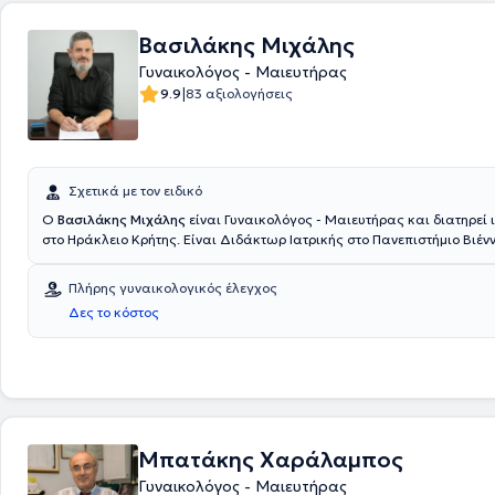
Βασιλάκης Μιχάλης
Γυναικολόγος - Μαιευτήρας
|
9.9
83 αξιολογήσεις
Σχετικά με τον ειδικό
Ο
Βασιλάκης Μιχάλης
είναι Γυναικολόγος - Μαιευτήρας και διατηρεί ι
στο Ηράκλειο Κρήτης. Είναι Διδάκτωρ Ιατρικής στο Πανεπιστήμιο Βιένν
ειδικεύτηκε στη Γυναικολογία - Μαιευτική. Διαθέτει πολυετή κλινική ε
συνεργάζεται με το Euromedica ΜΗΤΕΡΑ και το Ασκληπιείον Κρήτης. Τέ
Πλήρης γυναικολογικός έλεγχος
συμμετάσχει σε πολυάριθμα συνέδρια στο εξωτερικό και στην Ελλάδα
Δες το κόστος
Μπατάκης Χαράλαμπος
Γυναικολόγος - Μαιευτήρας