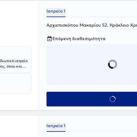
Ιατρείο 1
Αρχιεπισκόπου Μακαρίου 52, Ηράκλειο Κρ
Επόμενη διαθεσιμότητα
διωτικό ιατρείο
ης, όπου και
μπειρία και
λος, έχει
.
Κλείσε ραντεβού
Ιατρείο 1