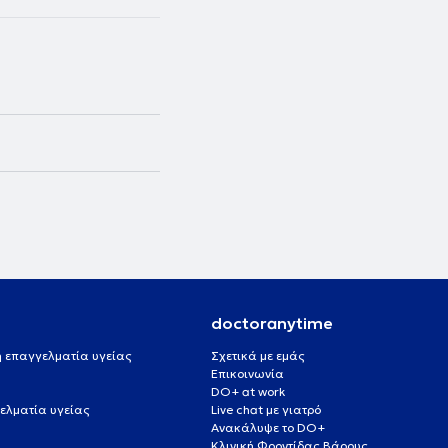
doctoranytime
 ή επαγγελματία υγείας
Σχετικά με εμάς
Επικοινωνία
DO+ at work
ελματία υγείας
Live chat με γιατρό
Ανακάλυψε το DO+
Κλινική Φροντίδας Βάρους