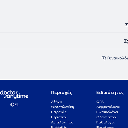
Σ
Σ
Γυναικολό
Περιοχές
Ειδικότητες
Αθήνα
ΩΡΛ
EL
Θεσσαλονίκη
Δερματολόγοι
Πειραιάς
Γυναικολόγοι
Περιστέρι
Οδοντίατροι
Αμπελόκηποι
Παθολόγοι
Καλλιθέα
Ψυχολόγοι