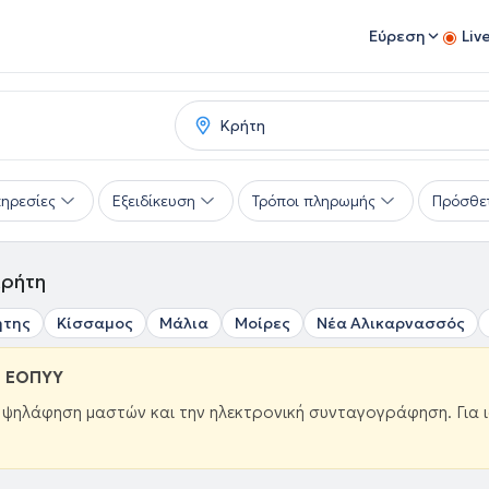
Εύρεση
Liv
ηρεσίες
Εξειδίκευση
Τρόποι πληρωμής
Πρόσθε
Κρήτη
ήτης
Κίσσαμος
Μάλια
Μοίρες
Νέα Αλικαρνασσός
ω ΕΟΠΥΥ
ν ψηλάφηση μαστών και την ηλεκτρονική συνταγογράφηση. Για 