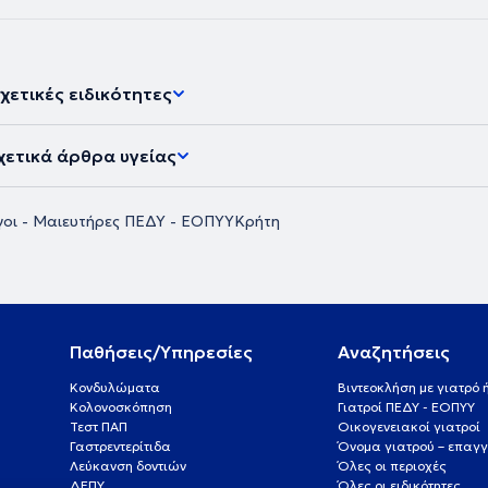
χετικές ειδικότητες
χετικά άρθρα υγείας
γοι - Μαιευτήρες ΠΕΔΥ - ΕΟΠΥΥ
Κρήτη
Παθήσεις/Υπηρεσίες
Αναζητήσεις
Κονδυλώματα
Βιντεοκλήση με γιατρό
Κολονοσκόπηση
Γιατροί ΠΕΔΥ - ΕΟΠΥΥ
Τεστ ΠΑΠ
Οικογενειακοί γιατροί
Γαστρεντερίτιδα
Όνομα γιατρού – επαγγ
Λεύκανση δοντιών
Όλες οι περιοχές
ΔΕΠΥ
Όλες οι ειδικότητες