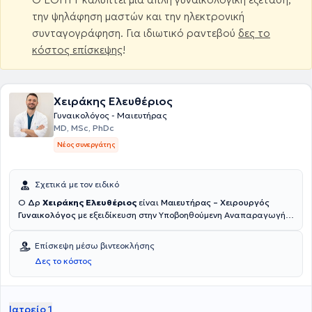
την ψηλάφηση μαστών και την ηλεκτρονική
συνταγογράφηση. Για ιδιωτικό ραντεβού
δες το
κόστος επίσκεψης
!
Χειράκης Ελευθέριος
Γυναικολόγος - Μαιευτήρας
MD, MSc, PhDc
Νέος συνεργάτης
Σχετικά με τον ειδικό
Ο
Δρ
Χειράκης Ελευθέριος
είναι
Μαιευτήρας – Χειρουργός
Γυναικολόγος
με εξειδίκευση στην Υποβοηθούμενη Αναπαραγωγή,
την Υπογονιμότητα και τη χειρουργική αντιμετώπιση της
ενδομητρίωσης. Αποφοίτησε το 2017 από το αγγλόφωνο τμήμα της
Επίσκεψη μέσω βιντεοκλήσης
Ιατρικής Σχολής του Πανεπιστημίου Grigore T. Popa στο Ιάσιο της
Δες το κόστος
Ρουμανίας με βαθμό «Λίαν Καλώς» και ολοκλήρωσε την ετήσια
άσκησή του στο Χειρουργικό Τμήμα του ΕΑΝΠ «Μεταξά». Στη
συνέχεια μετέβη στη Γαλλία, όπου πραγματοποίησε το μεγαλύτερο
μέρος της ειδίκευσής του στη Μαιευτική και Γυναικολογία, αρχικά
Ιατρείο 1