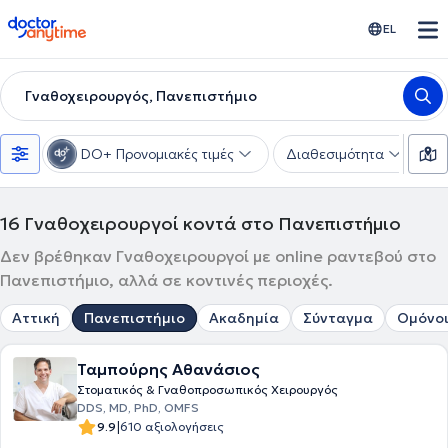
doctoranytime
EL
Γναθοχειρουργός, Πανεπιστήμιο
DO+ Προνομιακές τιμές
Διαθεσιμότητα
Υ
16
Γναθοχειρουργοί κοντά στο Πανεπιστήμιο
Δεν βρέθηκαν Γναθοχειρουργοί με online ραντεβού στο
Πανεπιστήμιο, αλλά σε κοντινές περιοχές.
Αττική
Πανεπιστήμιο
Ακαδημία
Σύνταγμα
Ομόνο
Ταμπούρης Αθανάσιος
Στοματικός & Γναθοπροσωπικός Χειρουργός
DDS, MD, PhD, OMFS
|
9.9
610 αξιολογήσεις