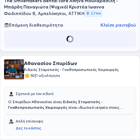
The SmileMakers dental care Αθήνα Μουλαβασίλη -
Γναθοχειρουργικής Ειδικότητας από Πανεπιστήμια εκτός Ελλάδος.
Τέλος, έχει στο ενεργητικό της Δημοσιεύσεις σε Ελληνικά και Ξένα
Μπάρδη Παναγιώτα (Ψυχικό) Κριστέα Ιωαννα
Περιοδικά καθώς και πλήθος Συμμετοχή σε Επιστημονικές
Φειδιππίδου 8, Αμπελόκηποι, ΑΤΤΙΚΗ
2,7 km
Ανακοινώσεις σε αντίστοιχα Επιστημονικά Συνέδρια
Επόμενη διαθεσιμότητα
Κλείσε ραντεβού
Αθανασίου Σπυρίδων
Ειδικός Στοματικός - Γναθοπροσωπικός Χειρουργός
|
10
1 αξιολόγηση
Σχετικά με τον ειδικό
Ο Σπυρίδων Αθανασίου είναι
Ειδικός Στοματικός -
Γναθοπροσωπικός Χειρουργός
είναι ιδιωτικό ιατρείο στους
Αμπελόκηπους. Είναι κάτοχος πτυχίου της Ιατρίκής και
Οδοντιατρικής σχολής Αθηνών με εκτενή εμπειρία και εξειδίκευση
Απλή επίσκεψη
στην αντιμετώπιση σύνθετων περιστατικών του στόματος, της
Δες το κόστος
κεφαλής και του τραχήλου. Με μεταπτυχιακούς τίτλους από την
Ιατρική Σχολή του Πανεπιστημίου Αθηνών και του Δημοκρίτειου