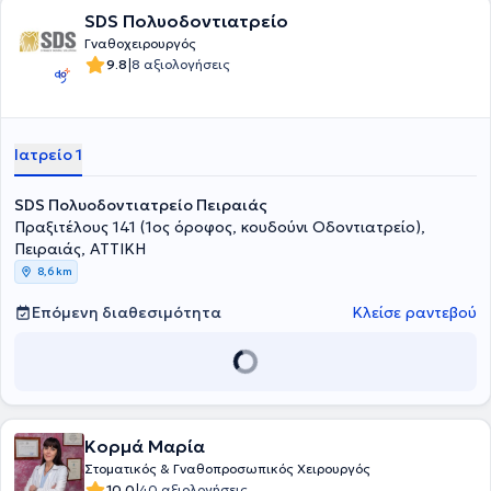
διακρίσεις και συμμετοχή σε πληθώρα επιστημονικών συνεδρίων
SDS Πολυοδοντιατρείο
και μετεκπαιδευτικών σεμιναρίων.
Γναθοχειρουργός
|
9.8
8 αξιολογήσεις
Ιατρείο 1
SDS Πολυοδοντιατρείο Πειραιάς
Πραξιτέλους 141 (1ος όροφος, κουδούνι Οδοντιατρείο),
Πειραιάς, ΑΤΤΙΚΗ
8,6 km
Επόμενη διαθεσιμότητα
Κλείσε ραντεβού
Κορμά Μαρία
Στοματικός & Γναθοπροσωπικός Χειρουργός
|
10.0
40 αξιολογήσεις