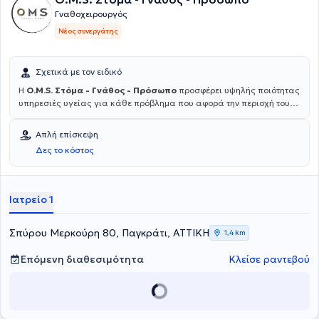
Γναθοχειρουργός
Νέος συνεργάτης
Σχετικά με τον ειδικό
Η
O.M.S. Στόμα - Γνάθος - Πρόσωπο
προσφέρει υψηλής ποιότητας
υπηρεσιές υγείας για κάθε πρόβλημα που αφορά την περιοχή του
στόματος, των γνάθων και του προσώπου. Η ομάδα, υπό την
επιστημονική διεύθυνση του Dr. Ιωάννη Χατζηστεφανου MD PhD,
Απλή επίσκεψη
απαρτίζεται από εξειδικευμένους ιατρούς και οδοντιάτρους και
Δες το κόστος
αντιμετωπίζει ακόμα και τις πιο απαιτητικές περιπτώσεις,
προσφέροντας εξατομικευμένες λύσεις για κάθε ασθενή. Για
περισσότερες πληροφορίες μπορείτε να εισέλθετε στο
omstotalcare.gr.
Ιατρείο 1
Σπύρου Μερκούρη 80, Παγκράτι, ΑΤΤΙΚΗ
1,4 km
Επόμενη διαθεσιμότητα
Κλείσε ραντεβού