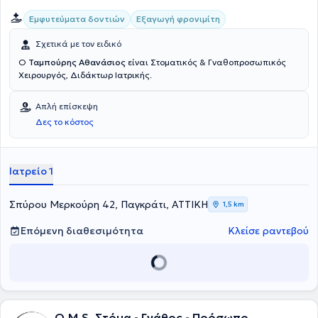
Εμφυτεύματα δοντιών
Εξαγωγή φρονιμίτη
Σχετικά με τον ειδικό
Ο
Ταμπούρης Αθανάσιος
είναι Στοματικός & Γναθοπροσωπικός
Χειρουργός, Διδάκτωρ Ιατρικής.
Απλή επίσκεψη
Δες το κόστος
Ιατρείο 1
Σπύρου Μερκούρη 42, Παγκράτι, ΑΤΤΙΚΗ
1,5 km
Επόμενη διαθεσιμότητα
Κλείσε ραντεβού
O.M.S. Στόμα - Γνάθος - Πρόσωπο