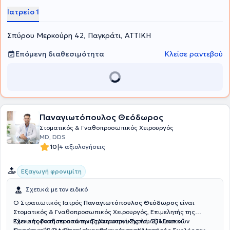
Ιατρείο 1
Σπύρου Μερκούρη 42, Παγκράτι, ΑΤΤΙΚΗ
Επόμενη διαθεσιμότητα
Κλείσε ραντεβού
Παναγιωτόπουλος Θεόδωρος
Στοματικός & Γναθοπροσωπικός Χειρουργός
MD, DDS
|
10
4 αξιολογήσεις
Εξαγωγή φρονιμίτη
Σχετικά με τον ειδικό
Ο Στρατιωτικός Ιατρός
Παναγιωτόπουλος Θεόδωρος
είναι
Στοματικός & Γναθοπροσωπικός Χειρουργός, Επιμελητής της
Κλινικής Γναθοπροσωπικής Χειρουργικής του 251 Γενικού
Έχει αποφοιτήσει από την Στρατιωτική Σχολή Αξιωματικών