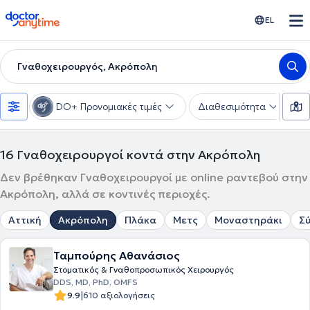
doctoranytime
EL
Γναθοχειρουργός, Ακρόπολη
DO+ Προνομιακές τιμές
Διαθεσιμότητα
Υ
16
Γναθοχειρουργοί κοντά στην Ακρόπολη
Δεν βρέθηκαν Γναθοχειρουργοί με online ραντεβού στην
Ακρόπολη, αλλά σε κοντινές περιοχές.
Αττική
Ακρόπολη
Πλάκα
Μετς
Μοναστηράκι
Σ
Ταμπούρης Αθανάσιος
Στοματικός & Γναθοπροσωπικός Χειρουργός
DDS, MD, PhD, OMFS
|
9.9
610 αξιολογήσεις