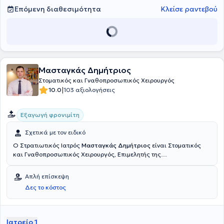
Επόμενη διαθεσιμότητα
Κλείσε ραντεβού
Μασταγκάς Δημήτριος
Στοματικός και Γναθοπροσωπικός Χειρουργός
|
10.0
103 αξιολογήσεις
Εξαγωγή φρονιμίτη
Σχετικά με τον ειδικό
Ο Στρατιωτικός Ιατρός
Μασταγκάς Δημήτριος
είναι Στοματικός
και Γναθοπροσωπικός Χειρουργός, Επιμελητής της
Γναθοπροσωπικής Χειρουργικής Κλινικής του 401 Γενικού
Στρατιωτικού Νοσοκομείου Αθηνών. Είναι απόφοιτος της
Απλή επίσκεψη
Στρατιωτικής Σχολής Αξιωματικών Σωμάτων (Σ.Σ.Α.Σ.), πτυχιούχος
Δες το κόστος
της Ιατρικής και Οδοντιατρικής Σχολής του Αριστοτελείου
Πανεπιστημίου Θεσσαλονίκης, ειδικευθείς στην Πανεπιστημιακή
Κλινική του Γενικού Νοσοκομείου Θεσσαλονίκης "Παπανικολάου"
και στο Γενικό Νοσοκομείο Αττικής ΚΑΤ. Συνεργάζεται με τις
Ιατρείο 1