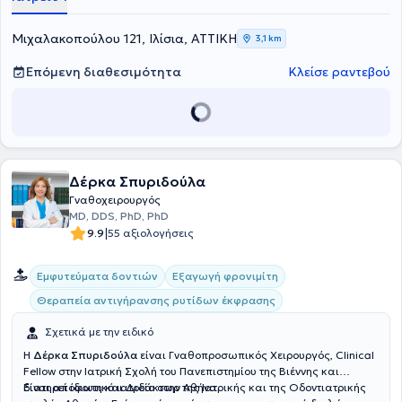
ιδιωτικές κλινικές "Υγεία" και Ευρωκλινική Αθηνών. Χειρουργεί
καθημερινά ασθενείς με παθήσεις των γνάθων, του προσώπου και
του τραχήλου, εξασκώντας την πλέον σύγχρονη χειρουργική
Μιχαλακοπούλου 121, Ιλίσια, ΑΤΤΙΚΗ
3,1 km
θεραπευτική.
Επόμενη διαθεσιμότητα
Κλείσε ραντεβού
Δέρκα Σπυριδούλα
Γναθοχειρουργός
MD, DDS, PhD, PhD
|
9.9
55 αξιολογήσεις
Εμφυτεύματα δοντιών
Εξαγωγή φρονιμίτη
Θεραπεία αντιγήρανσης ρυτίδων έκφρασης
Σχετικά με την ειδικό
Η
Δέρκα Σπυριδούλα
είναι Γναθοπροσωπικός Χειρουργός, Clinical
Fellow στην Ιατρική Σχολή του Πανεπιστημίου της Βιέννης και
διατηρεί ιδιωτικό ιατρείο στην Αθήνα.
Είναι απόφοιτη και Διδάκτωρ της Ιατρικής και της Οδοντιατρικής