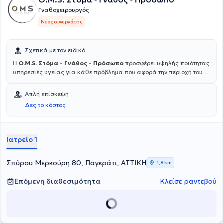
Γναθοχειρουργός
Νέος συνεργάτης
Σχετικά με τον ειδικό
Η
O.M.S. Στόμα - Γνάθος - Πρόσωπο
προσφέρει υψηλής ποιότητας
υπηρεσιές υγείας για κάθε πρόβλημα που αφορά την περιοχή του
στόματος, των γνάθων και του προσώπου. Η ομάδα, υπό την
επιστημονική διεύθυνση του Dr. Ιωάννη Χατζηστεφανου MD PhD,
Απλή επίσκεψη
απαρτίζεται από εξειδικευμένους ιατρούς και οδοντιάτρους και
Δες το κόστος
αντιμετωπίζει ακόμα και τις πιο απαιτητικές περιπτώσεις,
προσφέροντας εξατομικευμένες λύσεις για κάθε ασθενή. Για
περισσότερες πληροφορίες μπορείτε να εισέλθετε στο
omstotalcare.gr.
Ιατρείο 1
Σπύρου Μερκούρη 80, Παγκράτι, ΑΤΤΙΚΗ
1,8 km
Επόμενη διαθεσιμότητα
Κλείσε ραντεβού