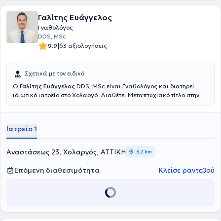
Πανεπιστημίου Θεσσαλονίκης. Διαθέτει αξιόλογη κλινική εμπειρία,
διακρίσεις και συμμετοχή σε πληθώρα επιστημονικών συνεδρίων
Γαλίτης Ευάγγελος
και μετεκπαιδευτικών σεμιναρίων.
Γναθολόγος
DDS, MSc
|
9.9
63 αξιολογήσεις
Σχετικά με τον ειδικό
Ο
Γαλίτης Ευάγγελος
DDS, MSc είναι Γναθολόγος και διατηρεί
ιδιωτικό ιατρείο στο Χολαργό. Διαθέτει Μεταπτυχιακό τίτλο στην
Κλινική Αντιμετώπιση Στοματοπροσωπικού Πόνου από την
Οδοντιατρική Σχολή του Εθνικού και Καποδιστριακού
Πανεπιστημίου Αθηνών και πτυχίο Οδοντιατρικής από το ίδιο
Ιατρείο 1
πανεπιστήμιο. Είναι ειδικός στη διάγνωση και την θεραπεία
κρανιογναθικών διαταραχών, η οποία μπορεί να προϋποθέτει
κατασκευή ειδικών ενδοστοματικών συσκευών (νάρθηκες) για την
Αναστάσεως 23, Χολαργός, ΑΤΤΙΚΗ
6,2 km
ορθή αντιμετώπιση τους. Οι ενδοστοματικοί νάρθηκες, οι οποίοι
πρέπει να πληρούν συγκεκριμένες προδιαγραφές για να είναι
Επόμενη διαθεσιμότητα
Κλείσε ραντεβού
αποτελεσματικοί, μπορούν να εφαρμοστούν σε περιπτώσεις
σφιξίματος ή τριξίματος των δοντιών, σε περιπτώσεις μυϊκού ή
αρθρικού πόνου, σε περιπτώσεις ήχων που προέρχονται από τις
αρθρώσεις και σε κεφαλαλγίες τύπου τάσεως και άλλα σχετικά
προβλήματα. Ο γιατρός συμμετέχει σε συνέδρια και σεμινάρια στην
Ελλάδα και το εξωτερικό με πλήθος ανακοινώσεων σε αυτά και ως