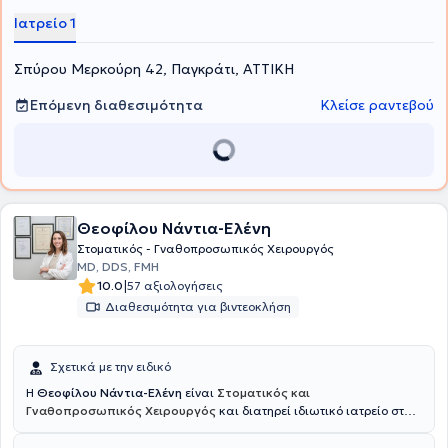
Ιατρείο 1
Σπύρου Μερκούρη 42, Παγκράτι, ΑΤΤΙΚΗ
Επόμενη διαθεσιμότητα
Κλείσε ραντεβού
Θεοφίλου Νάντια-Ελένη
Στοματικός - Γναθοπροσωπικός Χειρουργός
MD, DDS, FMH
|
10.0
57 αξιολογήσεις
Διαθεσιμότητα για βιντεοκλήση
Σχετικά με την ειδικό
Η
Θεοφίλου Νάντια-Ελένη
είναι
Στοματικός και
Γναθοπροσωπικός Χειρουργός
και διατηρεί ιδιωτικό ιατρείο στο
Παλαιό Φάληρο. Έχει αποφοιτήσει με άριστα από την Ιατρική Σχολή
του Εθνικού και Καποδιστριακού Πανεπιστημίου Αθηνών (ΕΚΠΑ)