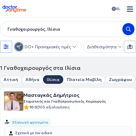
doctoranytime
EL
Γναθοχειρουργός, Ιλίσια
DO+ Προνομιακές τιμές
Διαθεσιμότητα
Υ
1
Γναθοχειρουργός στα Ιλίσια
Αττική
Αθήνα
Ιλίσια
Πλατεία Μαβίλη
Ζωγράφου
Μασταγκάς Δημήτριος
Στοματικός και Γναθοπροσωπικός Χειρουργός
|
10.0
103 αξιολογήσεις
Εξαγωγή φρονιμίτη
Σχετικά με τον ειδικό