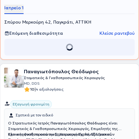
Ιατρείο 1
Σπύρου Μερκούρη 42, Παγκράτι, ΑΤΤΙΚΗ
Επόμενη διαθεσιμότητα
Κλείσε ραντεβού
Παναγιωτόπουλος Θεόδωρος
Στοματικός & Γναθοπροσωπικός Χειρουργός
MD, DDS
|
10
4 αξιολογήσεις
Εξαγωγή φρονιμίτη
Σχετικά με τον ειδικό
Ο Στρατιωτικός Ιατρός
Παναγιωτόπουλος Θεόδωρος
είναι
Στοματικός & Γναθοπροσωπικός Χειρουργός, Επιμελητής της
Κλινικής Γναθοπροσωπικής Χειρουργικής του 251 Γενικού
Έχει αποφοιτήσει από την Στρατιωτική Σχολή Αξιωματικών