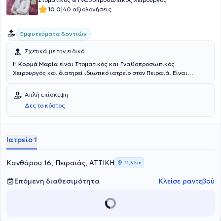
|
10.0
40 αξιολογήσεις
Εμφυτεύματα δοντιών
Σχετικά με την ειδικό
Η
Κορμά Μαρία
είναι Στοματικός και Γναθοπροσωπικός
Χειρουργός και διατηρεί ιδιωτικό ιατρείο στον Πειραιά. Είναι
πτυχιούχος της Οδοντιατρικής Σχολής του Εθνικού και
Καποδιστριακού Πανεπιστημίου Αθηνών και έχει ειδικευθεί στη
Απλή επίσκεψη
Γναθοπροσωπική χειρουργική στην Πανεπιστημιακή κλινική του
Δες το κόστος
Γενικού Νοσοκομείου Αθηνών "Ευαγγελισμός". Στο ιδιωτικό της
ιατρείο αναλαμβάνει τοποθέτηση εμφυτευμάτων, αφαίρεση
εγκλείστων και ημιεγκλείστων σωφρονιστήρων, αλλά και
ακρορριζεκτομές. Παράλληλα, ασχολείται με κύστες, προβλήματα
Ιατρείο 1
κροταφογναθικής άρθρωσης και βιοψίες.
Κανθάρου 16, Πειραιάς, ΑΤΤΙΚΗ
11,3 km
Επόμενη διαθεσιμότητα
Κλείσε ραντεβού