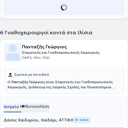
6
Γναθοχειρουργοί κοντά στα Ιλίσια
Πανταζής Γεώργιος
Στοματικός και Γναθοπροσωπικός Χειρουργός
OMFS, MSc, PhD
Σχετικά με τον ειδικό
Ο
Πανταζής Γεώργιος
είναι Στοματικός και Γναθοπροσωπικός
Χειρουργός, Διδάκτωρ της Ιατρικής Σχολής του Πανεπιστημίου
Αθηνών. Συνεργάζεται με ιδιωτικές κλινικές στην Αθήνα και στην
Κόρινθο, όπου αντιμετωπίζονται μέσης και μεγάλης βαρύτητας
περιπτώσεις. Οι μικρής εκτάσεως επεμβάσεις πραγματοποιούνται
Βιντεοκλήση
Ιατρείο 1
σε ιδιωτικό πολυϊατρείο στην Αθήνα. Διαθέτει 25 έτη κλινικής
εμπειρίας με ιδιαίτερη ενασχόληση, πέραν όλου του φάσματος των
ενδοστοματικών χειρουργικών επεμβάσεων, τις παθήσεις της
Δάσος Χαϊδαρίου, Χαϊδάρι, ΑΤΤΙΚΗ
0,8 km
Κροταφογναθικής Άρθρωσης, των Σιελογόνων Αδένων, την