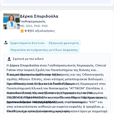
Δέρκα Σπυριδούλα
Γναθοχειρουργός
MD, DDS, PhD, PhD
|
9.9
55 αξιολογήσεις
Εμφυτεύματα δοντιών
Εξαγωγή φρονιμίτη
Θεραπεία αντιγήρανσης ρυτίδων έκφρασης
Σχετικά με την ειδικό
Η
Δέρκα Σπυριδούλα
είναι Γναθοπροσωπικός Χειρουργός, Clinical
Fellow στην Ιατρική Σχολή του Πανεπιστημίου της Βιέννης και
διατηρεί ιδιωτικό ιατρείο στην Αθήνα.
Είναι απόφοιτη και Διδάκτωρ της Ιατρικής και της Οδοντιατρικής
σχολής Αθηνών. Επίσης, είναι κάτοχος μεταπτυχιακού διπλώματος
Προσθετικής, από το ίδιο εκπαιδευτικό ίδρυμα.
Έχει ειδικευτεί στη Στοματική & ΓναθοΠροσωπική Χειρουργική στην
Πανεπιστημιακή Κλινική του Νοσοκομείου "ΑΤΤΙΚΟΝ". Επιπλέον, έχει
εκπαιδευτεί στην Κλινική Πλαστικής Χειρουργικής του ΓΝΑ
Η μετεκπαίδευσή της συνεχίστηκε στη Γερμανία και συγκεκριμένα
"ΓΕΩΡΓΙΟΣ ΓΕΝΝΗΜΑΤΑΣ" και στην Κλινική Πλαστικής Χειρουργικής
στο Πανεπιστήμιο Hannover και στο Πανεπιστήμιο Tübingen, όπου
του Νοσοκομείου "ΑΓΙΟΣ ΣΑΒΒΑΣ".
μετεκπαιδεύτηκε στα εμφυτεύματα και στην ανατομία.
Έχει εκπαιδευτεί στη μικροχειρουργική στο Νοσοκομείο "ΚΑΤ" και
στην αποκατάσταση ασθενών με καρκίνο κεφαλής & τραχήλου, με
ελεύθερους μικροαγγειούμενους κρημνούς.
Επιπλέον, έχει σπουδαίο επιστημονικό ερευνητικό έργο με συμμετοχή