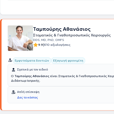
εισέλθετε στο omstotalcare.gr.
Ταμπούρης Αθανάσιος
Στοματικός & Γναθοπροσωπικός Χειρουργός
DDS, MD, PhD, OMFS
|
9.9
610 αξιολογήσεις
Εμφυτεύματα δοντιών
Εξαγωγή φρονιμίτη
Σχετικά με τον ειδικό
Ο
Ταμπούρης Αθανάσιος
είναι Στοματικός & Γναθοπροσωπικός Χειρ
Διδάκτωρ Ιατρικής.
Απλή επίσκεψη
Δες το κόστος