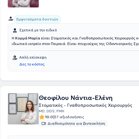
Εμφυτεύματα δοντιών
Σχετικά με την ειδικό
Η
Κορμά Μαρία
είναι Στοματικός και Γναθοπροσωπικός Χειρουργός κα
ιδιωτικό ιατρείο στον Πειραιά. Είναι πτυχιούχος της Οδοντιατρικής Σχ
Εθνικού και Καποδιστριακού Πανεπιστημίου Αθηνών και έχει ειδικευθε
Γναθοπροσωπική χειρουργική στην Πανεπιστημιακή κλινική του Γενικ
Απλή επίσκεψη
Αθηνών "Ευαγγελισμός". Στο ιδιωτικό της ιατρείο αναλαμβάνει τοποθ
Δες το κόστος
εμφυτευμάτων, αφαίρεση εγκλείστων και ημιεγκλείστων σωφρονιστήρ
ακρορριζεκτομές. Παράλληλα, ασχολείται με κύστες, προβλήματα κρ
άρθρωσης και βιοψίες.
Θεοφίλου Νάντια-Ελένη
Στοματικός - Γναθοπροσωπικός Χειρουργός
MD, DDS, FMH
|
10.0
57 αξιολογήσεις
Διαθεσιμότητα για βιντεοκλήση