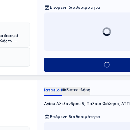
Επόμενη διαθεσιμότητα
ι διατηρεί
ολής του
ί στη
ού Νοσοκομείου
έτηση
ων, αλλά και
Κλείσε ραντεβού
οταφογναθικής
Βιντεοκλήση
Ιατρείο 1
Αγίου Αλεξάνδρου 5, Παλαιό Φάληρο, ΑΤΤ
Επόμενη διαθεσιμότητα