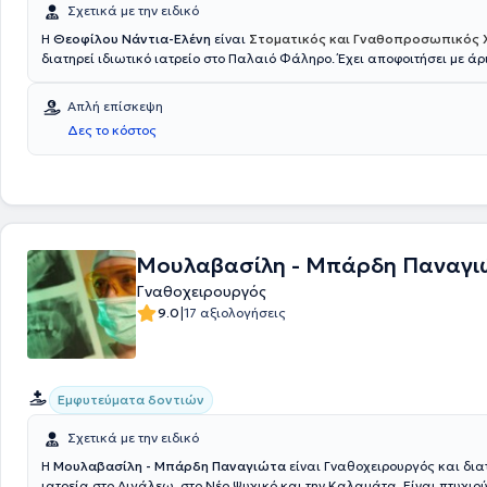
Σχετικά με την ειδικό
Η
Θεοφίλου Νάντια-Ελένη
είναι
Στοματικός και Γναθοπροσωπικός 
διατηρεί ιδιωτικό ιατρείο στο Παλαιό Φάληρο. Έχει αποφοιτήσει με άρ
Ιατρική Σχολή του Εθνικού και Καποδιστριακού Πανεπιστημίου Αθην
και από την Οδοντιατρική σχολή του Εθνικού και Καποδιστριακού Παν
Απλή επίσκεψη
Αθηνών. Εχόντας ειδικευτεί και εργαστεί ως επιμελήτρια σε μεγάλα 
Δες το κόστος
νοσοκομεία της Ελβετίας και έχοντας αποκτήσει εμπειρία σε όλο της 
ειδικότητας, το 2024 επαναπατρίστηκε. Σ´ενα άρτια εξοπλισμένο ιατρε
τεχνογνωσία, αντιμετωπίζονται χειρουργικά και μη περιστατικά όπω
φρονιμιτών, αντιμετώπιση οστεονέκρωσης των γνάθων, αντιμετώπιση
κροταφογναθικού συνδρόμου καθώς και επεμβατικές και μη, αισθητι
του προσώπου.
Μουλαβασίλη - Μπάρδη Παναγι
Γναθοχειρουργός
|
9.0
17 αξιολογήσεις
Εμφυτεύματα δοντιών
Σχετικά με την ειδικό
Η
Μουλαβασίλη - Μπάρδη Παναγιώτα
είναι Γναθοχειρουργός και δια
ιατρεία στο Αιγάλεω, στο Νέο Ψυχικό και την Καλαμάτα. Είναι πτυχιο