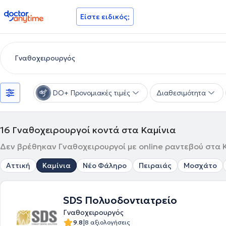
doctoranytime
Είστε ειδικός;
DO+ Προνομιακές τιμές
Διαθεσιμότητα
16
Γναθοχειρουργοί κοντά στα Καμίνια
Δεν βρέθηκαν Γναθοχειρουργοί με online ραντεβού στα Κ
Αττική
Καμίνια
Νέο Φάληρο
Πειραιάς
Μοσχάτο
SDS Πολυοδοντιατρείο
Γναθοχειρουργός
|
9.8
8 αξιολογήσεις