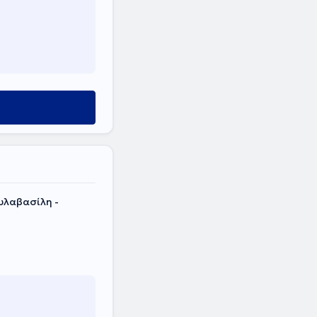
υλαβασίλη -