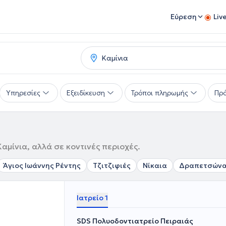
Εύρεση
Liv
Υπηρεσίες
Εξειδίκευση
Τρόποι πληρωμής
Πρό
αμίνια, αλλά σε κοντινές περιοχές.
Άγιος Ιωάννης Ρέντης
Τζιτζιφιές
Νίκαια
Δραπετσών
Ιατρείο 1
SDS Πολυοδοντιατρείο Πειραιάς