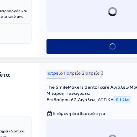
Χειρουργός
και
ιστα από την
ών (ΕΚΠΑ) καθώς
επιστημίου
πανεπιστημιακά
φάσμα της
ίο, με ελβετική
Κλείσε ραντεβού
ς εξαγωγή
κές θεραπείες
Ιατρείο 1
Ιατρείο 2
Ιατρείο 3
ώτα
The SmileMakers dental care Αιγάλεω Μο
Μπάρδη Παναγιώτα
Επιδαύρου 67, Αιγάλεω, ΑΤΤΙΚΗ
5,2 km
Επόμενη διαθεσιμότητα
τηρεί ιδιωτικά
ύχος