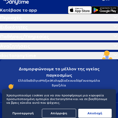
Κατέβασε το app
Περιοχές
Ειδικότητες
Παθήσεις/Υπηρεσίες
Αναζητήσεις
doctoranytime
Διαμορφώνουμε το μέλλον της υγείας
παγκοσμίως
Ελλάδα
Βέλγιο
Μεξικό
Κολομβία
Εκουαδόρ
Γουατεμάλα
Βραζιλία
Χρησιμοποιούμε cookies για να σου προσφέρουμε μια κορυφαία
προσωποποιημένη εμπειρία doctoranytime και να σε βοηθήσουμε
να βρεις εύκολα αυτό που ψάχνεις.
Οροι χρήσης
Cookies
Πολιτική προστασίας προσωπικού απορρήτου
Προσαρμογή
Απόρριψη
Aποδοχή
© 2026 doctoranytime