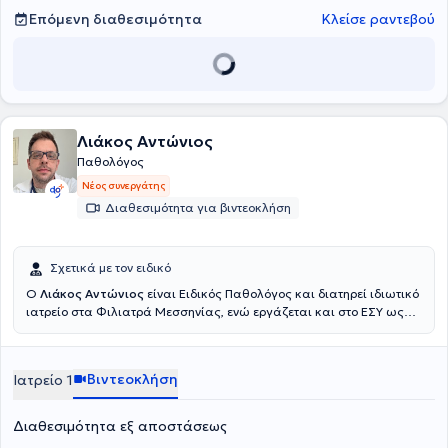
Επόμενη διαθεσιμότητα
Κλείσε ραντεβού
Λιάκος Αντώνιος
Παθολόγος
Νέος συνεργάτης
Διαθεσιμότητα για βιντεοκλήση
Σχετικά με τον ειδικό
Ο
Λιάκος Αντώνιος
είναι Ειδικός Παθολόγος και διατηρεί ιδιωτικό
ιατρείο στα Φιλιατρά Μεσσηνίας, ενώ εργάζεται και στο ΕΣΥ ως
Επιμελητής Β' στο
Γενικό Νοσοκομείο Κυπαρισσίας. Είναι
πτυχιούχος της Ιατρικής Σχολής του Εθνικού και Καποδιστριακού
Πανεπιστημίου Αθηνών και μέλος του Ιατρικού Συλλόγου
Βιντεοκλήση
Ιατρείο 1
Μεσσηνίας. Στο ιδιωτικό του ιατρείο προσφέρει πλήθος υπηρεσιών,
σεβόμενος τις ιδιαίτερες ανάγκες εκάστοτε ασθενή.
Διαθεσιμότητα εξ αποστάσεως