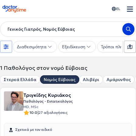
doctoranytime
EL
Γενικός Γιατρός, Νομός Εύβοιας
Διαθεσιμότητα
Εξειδίκευση
Τρόποι πληρωμής
1
Παθολόγος στον νομό Εύβοιας
Στερεά Ελλάδα
Νομός Εύβοιας
Αλιβέρι
Αμάρυνθος
Τριγκίδης Κυριάκος
Παθολόγος - Εντατικολόγος
MD, MSc
|
10.0
27 αξιολογήσεις
Σχετικά με τον ειδικό