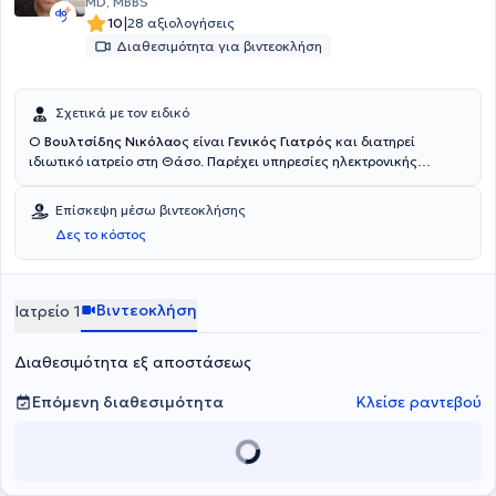
Αιγαίου.
MD, MBBS
|
10
28 αξιολογήσεις
Διαθεσιμότητα για βιντεοκλήση
Σχετικά με τον ειδικό
Ο
Βουλτσίδης Νικόλαο
ς είναι
Γενικός Γιατρός
και διατηρεί
ιδιωτικό ιατρείο στη Θάσο. Παρέχει υπηρεσίες ηλεκτρονικής
συνταγογράφησης καθώς και έκδοση πιστοποιητικών, σε πολίτες
με ενεργοποιημένη την άυλη συνταγογράφηση. Ολοκλήρωσε τις
Επίσκεψη μέσω βιντεοκλήσης
σπουδές του (MD) στο Medical Faculty of Novi Sad του τμήματος
Δες το κόστος
Ιατρικής. Έχει εργαστεί με την ειδικότητα Γενικής Ιατρικής στο Γενικό
Νοσοκομείο "Παπανικολάου",
ως Επιμελητής Α' στο Κέντρο Υγείας
Θάσου και στο Locum GP, HSE στην Ιρλανδία.
Βιντεοκλήση
Ιατρείο 1
Διαθεσιμότητα εξ αποστάσεως
Επόμενη διαθεσιμότητα
Κλείσε ραντεβού