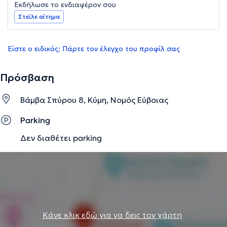
Εκδήλωσε το ενδιαφέρον σου
Στείλε αίτημα
Είστε ο ειδικός; Πάρτε τον έλεγχο του προφίλ σας
Πρόσβαση
Βάμβα Σπύρου 8, Κύμη, Νομός Εύβοιας
Parking
Δεν διαθέτει parking
Κάνε κλικ εδώ για να δεις τον χάρτη