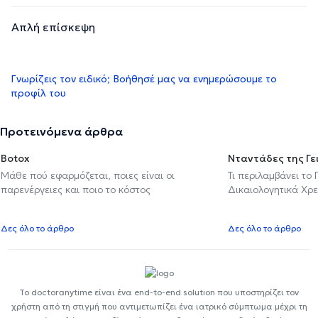
Απλή επίσκεψη
Γνωρίζεις τον ειδικό; Βοήθησέ μας να ενημερώσουμε το
προφίλ του
Προτεινόμενα άρθρα
Botox
Νταντάδες της Γε
Μάθε πού εφαρμόζεται, ποιες είναι οι
Τι περιλαμβάνει το
παρενέργειες και ποιο το κόστος
Δικαιολογητικά Χρε
Δες όλο το άρθρο
Δες όλο το άρθρο
Το doctoranytime είναι ένα end-to-end solution που υποστηρίζει τον
χρήστη από τη στιγμή που αντιμετωπίζει ένα ιατρικό σύμπτωμα μέχρι τη