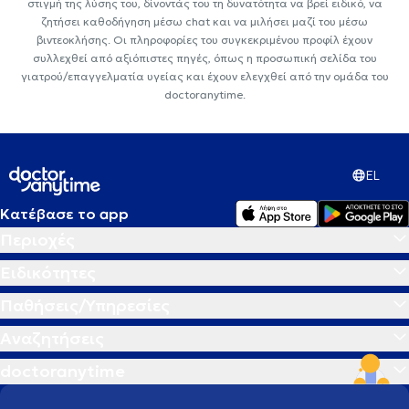
στιγμή της λύσης του, δίνοντάς του τη δυνατότητα να βρεί ειδικό, να
ζητήσει καθοδήγηση μέσω chat και να μιλήσει μαζί του μέσω
βιντεοκλήσης. Οι πληροφορίες του συγκεκριμένου προφίλ έχουν
συλλεχθεί από αξιόπιστες πηγές, όπως η προσωπική σελίδα του
γιατρού/επαγγελματία υγείας και έχουν ελεγχθεί από την ομάδα του
doctoranytime.
EL
Κατέβασε το app
Περιοχές
Ειδικότητες
Παθήσεις/Υπηρεσίες
Αναζητήσεις
doctoranytime