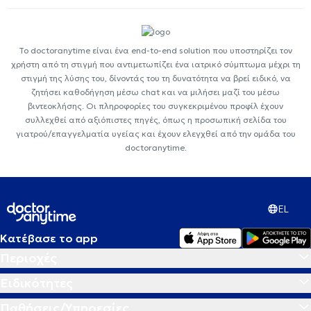
Το doctoranytime είναι ένα end-to-end solution που υποστηρίζει τον
χρήστη από τη στιγμή που αντιμετωπίζει ένα ιατρικό σύμπτωμα μέχρι τη
στιγμή της λύσης του, δίνοντάς του τη δυνατότητα να βρεί ειδικό, να
ζητήσει καθοδήγηση μέσω chat και να μιλήσει μαζί του μέσω
βιντεοκλήσης. Οι πληροφορίες του συγκεκριμένου προφίλ έχουν
συλλεχθεί από αξιόπιστες πηγές, όπως η προσωπική σελίδα του
γιατρού/επαγγελματία υγείας και έχουν ελεγχθεί από την ομάδα του
doctoranytime.
EL
Κατέβασε το app
Περιοχές
Ειδικότητες
Παθήσεις/Υπηρεσίες